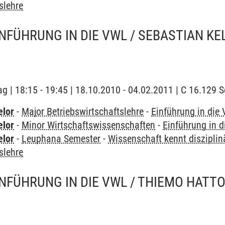
slehre
INFÜHRUNG IN DIE VWL / SEBASTIAN K
ag | 18:15 - 19:45 | 18.10.2010 - 04.02.2011 | C 16.129
elor
-
Major Betriebswirtschaftslehre
-
Einführung in die
elor
-
Minor Wirtschaftswissenschaften
-
Einführung in 
elor
-
Leuphana Semester
-
Wissenschaft kennt disziplin
slehre
INFÜHRUNG IN DIE VWL / THIEMO HATT