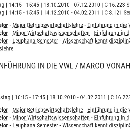
ag | 14:15 - 15:45 | 18.10.2010 - 07.12.2010 | C 16.223
ag | 14:15 - 15:45 | 14.12.2010 - 04.02.2011 | C 3.121 
elor
-
Major Betriebswirtschaftslehre
-
Einführung in die
elor
-
Minor Wirtschaftswissenschaften
-
Einführung in 
elor
-
Leuphana Semester
-
Wissenschaft kennt disziplin
slehre
INFÜHRUNG IN DIE VWL / MARCO VONA
stag | 16:15 - 17:45 | 18.10.2010 - 04.02.2011 | C 16.
elor
-
Major Betriebswirtschaftslehre
-
Einführung in die
elor
-
Minor Wirtschaftswissenschaften
-
Einführung in 
elor
-
Leuphana Semester
-
Wissenschaft kennt disziplin