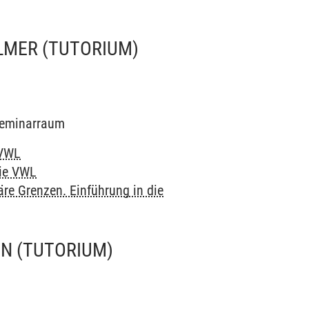
ELMER
(TUTORIUM)
 Seminarraum
 VWL
die VWL
äre Grenzen. Einführung in die
ON
(TUTORIUM)