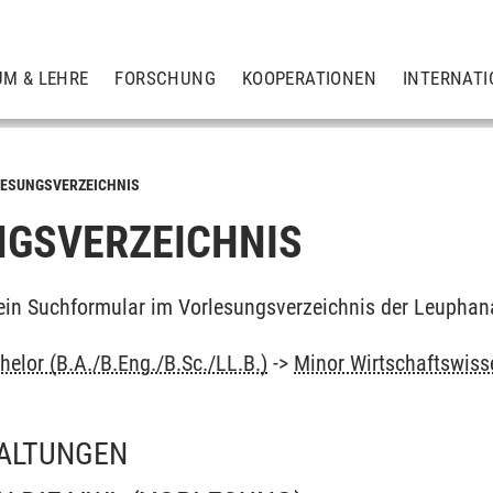
UM & LEHRE
FORSCHUNG
KOOPERATIONEN
INTERNATI
ESUNGSVERZEICHNIS
GSVERZEICHNIS
ein Suchformular im Vorlesungsverzeichnis der Leuphan
elor (B.A./B.Eng./B.Sc./LL.B.)
->
Minor Wirtschaftswiss
ALTUNGEN