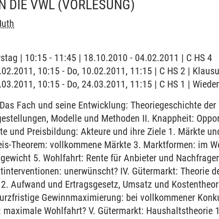
N DIE VWL
(VORLESUNG)
Huth
stag | 10:15 - 11:45 | 18.10.2010 - 04.02.2011 | C HS 4
.02.2011, 10:15 - Do, 10.02.2011, 11:15 | C HS 2 | Klausu
4.03.2011, 10:15 - Do, 24.03.2011, 11:15 | C HS 1 | Wied
. Das Fach und seine Entwicklung: Theoriegeschichte der
estellungen, Modelle und Methoden II. Knappheit: Oppo
te und Preisbildung: Akteure und ihre Ziele 1. Märkte und 
reis-Theorem: vollkommene Märkte 3. Marktformen: im W
gewicht 5. Wohlfahrt: Rente für Anbieter und Nachfrager 
interventionen: unerwünscht? IV. Gütermarkt: Theorie de
. Aufwand und Ertragsgesetz, Umsatz und Kostentheori
Kurzfristige Gewinnmaximierung: bei vollkommener Konku
maximale Wohlfahrt? V. Gütermarkt: Haushaltstheorie 1