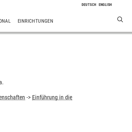
ONAL
EINRICHTUNGEN
a.
enschaften
->
Einführung in die