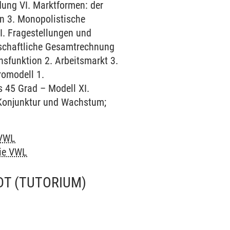
dung VI. Marktformen: der
ein 3. Monopolistische
II. Fragestellungen und
tschaftliche Gesamtrechnung
sfunktion 2. Arbeitsmarkt 3.
romodell 1.
 45 Grad – Modell XI.
. Konjunktur und Wachstum;
 VWL
die VWL
DT
(TUTORIUM)