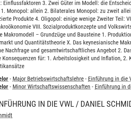
 Einflussfaktoren 3. Zwei Güter im Modell: die Entschei
 1. Monopol: allein 2. Bilaterales Monopol: zu zweit all
ierte Produkte 4. Oligopol: einige wenige Zweiter Teil: V
kroökonomie VIII. Sozialproduktkonzepte und Volkswir
he Makromodell – Grundzüge und Bausteine 1. Produktion
dmarkt und Quantitätstheorie X. Das keynesianische Mak
he Nachfrage und gesamtwirtschaftliches Angebot 2. Das
e Konsequenzen für: 1. Arbeitslosigkeit und Inflation, 2
itikansätze
elor
-
Major Betriebswirtschaftslehre
-
Einführung in die
elor
-
Minor Wirtschaftswissenschaften
-
Einführung in 
INFÜHRUNG IN DIE VWL / DANIEL SCHMI
hmidt