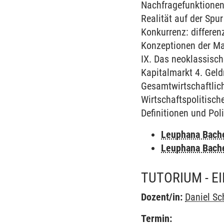
Nachfragefunktionen:
Realität auf der Spur
Konkurrenz: differenz
Konzeptionen der Ma
IX. Das neoklassisc
Kapitalmarkt 4. Gel
Gesamtwirtschaftlic
Wirtschaftspolitisch
Definitionen und Pol
Leuphana Bach
Leuphana Bach
TUTORIUM - E
Dozent/in:
Daniel Sc
Termin: