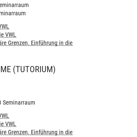
 Seminarraum
Seminarraum
 VWL
die VWL
äre Grenzen. Einführung in die
HME
(TUTORIUM)
223 Seminarraum
 VWL
die VWL
äre Grenzen. Einführung in die