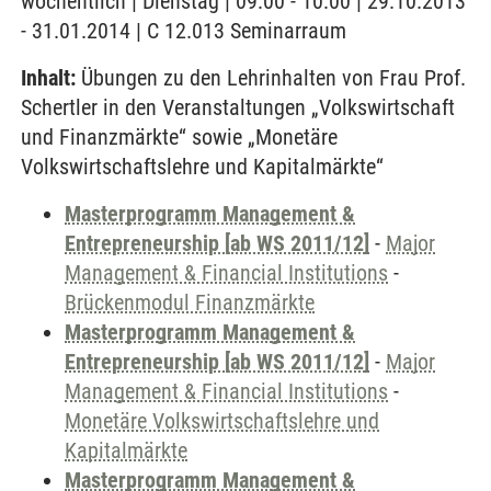
wöchentlich | Dienstag | 09:00 - 10:00 | 29.10.2013
- 31.01.2014 | C 12.013 Seminarraum
Inhalt:
Übungen zu den Lehrinhalten von Frau Prof.
Schertler in den Veranstaltungen „Volkswirtschaft
und Finanzmärkte“ sowie „Monetäre
Volkswirtschaftslehre und Kapitalmärkte“
Masterprogramm Management &
Entrepreneurship [ab WS 2011/12]
-
Major
Management & Financial Institutions
-
Brückenmodul Finanzmärkte
Masterprogramm Management &
Entrepreneurship [ab WS 2011/12]
-
Major
Management & Financial Institutions
-
Monetäre Volkswirtschaftslehre und
Kapitalmärkte
Masterprogramm Management &