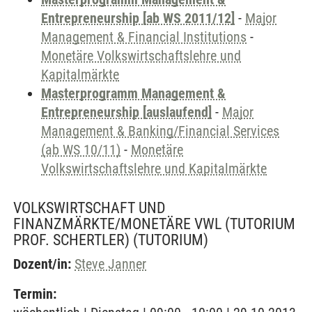
Entrepreneurship [ab WS 2011/12]
-
Major
Management & Financial Institutions
-
Monetäre Volkswirtschaftslehre und
Kapitalmärkte
Masterprogramm Management &
Entrepreneurship [auslaufend]
-
Major
Management & Banking/Financial Services
(ab WS 10/11)
-
Monetäre
Volkswirtschaftslehre und Kapitalmärkte
VOLKSWIRTSCHAFT UND
FINANZMÄRKTE/MONETÄRE VWL (TUTORIUM
PROF. SCHERTLER)
(TUTORIUM)
Dozent/in:
Steve Janner
Termin: