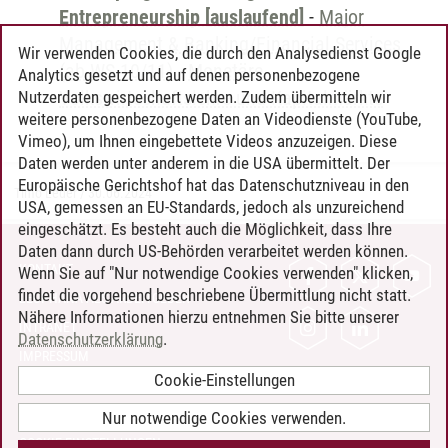
Entrepreneurship [auslaufend]
-
Major
Management & Banking/Financial Services
Wir verwenden Cookies, die durch den Analysedienst Google
(ab WS 10/11)
-
Monetäre
Analytics gesetzt und auf denen personenbezogene
Volkswirtschaftslehre und Kapitalmärkte
Nutzerdaten gespeichert werden. Zudem übermitteln wir
weitere personenbezogene Daten an Videodienste (YouTube,
Vimeo), um Ihnen eingebettete Videos anzuzeigen. Diese
Daten werden unter anderem in die USA übermittelt. Der
Europäische Gerichtshof hat das Datenschutzniveau in den
Timo Leder
/
30.06.2024
USA, gemessen an EU-Standards, jedoch als unzureichend
eingeschätzt. Es besteht auch die Möglichkeit, dass Ihre
Daten dann durch US-Behörden verarbeitet werden können.
KONTAKT
Wenn Sie auf "Nur notwendige Cookies verwenden" klicken,
findet die vorgehend beschriebene Übermittlung nicht statt.
LEUPHANA ALS ARBEITGEBER
Nähere Informationen hierzu entnehmen Sie bitte unserer
INTRANET
Datenschutzerklärung
.
IMPRESSUM
Cookie-Einstellungen
DATENSCHUTZ
BARRIEREFREIHEIT
Nur notwendige Cookies verwenden.
COOKIE-EINSTELLUNGEN