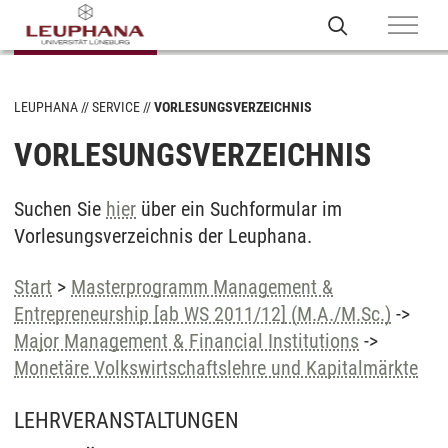
LEUPHANA
SERVICE
VORLESUNGSVERZEICHNIS
VORLESUNGSVERZEICHNIS
Suchen Sie
hier
über ein Suchformular im
Vorlesungsverzeichnis der Leuphana.
Start
>
Masterprogramm Management &
Entrepreneurship [ab WS 2011/12] (M.A./M.Sc.)
->
Major Management & Financial Institutions
->
Monetäre Volkswirtschaftslehre und Kapitalmärkte
LEHRVERANSTALTUNGEN