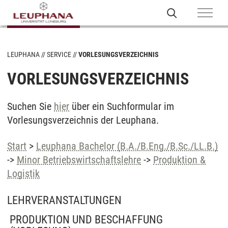
LEUPHANA
SERVICE
VORLESUNGSVERZEICHNIS
VORLESUNGSVERZEICHNIS
Suchen Sie
hier
über ein Suchformular im
Vorlesungsverzeichnis der Leuphana.
Start
>
Leuphana Bachelor (B.A./B.Eng./B.Sc./LL.B.)
->
Minor Betriebswirtschaftslehre
->
Produktion &
Logistik
LEHRVERANSTALTUNGEN
PRODUKTION UND BESCHAFFUNG