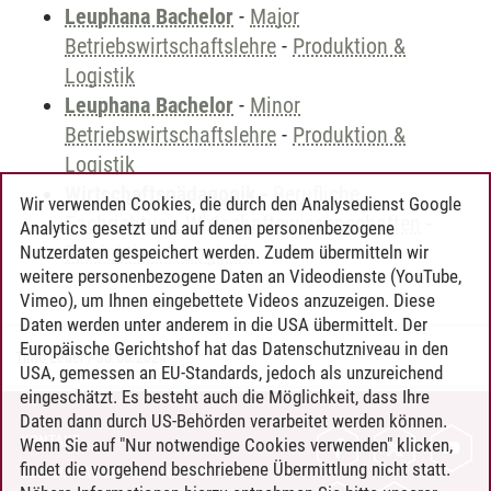
Leuphana Bachelor
-
Major
Betriebswirtschaftslehre
-
Produktion &
Logistik
Leuphana Bachelor
-
Minor
Betriebswirtschaftslehre
-
Produktion &
Logistik
Wirtschaftspädagogik
-
Berufliche
Wir verwenden Cookies, die durch den Analysedienst Google
Fachrichtung Wirtschaftswissenschaften
-
Analytics gesetzt und auf denen personenbezogene
Produktion & Logistik
Nutzerdaten gespeichert werden. Zudem übermitteln wir
weitere personenbezogene Daten an Videodienste (YouTube,
Vimeo), um Ihnen eingebettete Videos anzuzeigen. Diese
Daten werden unter anderem in die USA übermittelt. Der
Europäische Gerichtshof hat das Datenschutzniveau in den
Timo Leder
/
30.06.2024
USA, gemessen an EU-Standards, jedoch als unzureichend
eingeschätzt. Es besteht auch die Möglichkeit, dass Ihre
Daten dann durch US-Behörden verarbeitet werden können.
KONTAKT
Wenn Sie auf "Nur notwendige Cookies verwenden" klicken,
findet die vorgehend beschriebene Übermittlung nicht statt.
LEUPHANA ALS ARBEITGEBER