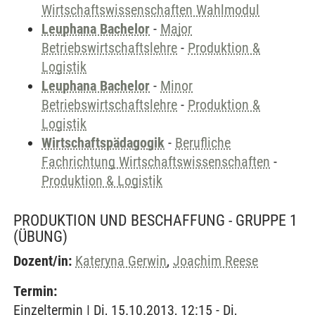
Wirtschaftswissenschaften Wahlmodul
Leuphana Bachelor
-
Major
Betriebswirtschaftslehre
-
Produktion &
Logistik
Leuphana Bachelor
-
Minor
Betriebswirtschaftslehre
-
Produktion &
Logistik
Wirtschaftspädagogik
-
Berufliche
Fachrichtung Wirtschaftswissenschaften
-
Produktion & Logistik
PRODUKTION UND BESCHAFFUNG - GRUPPE 1
(ÜBUNG)
Dozent/in:
Kateryna Gerwin
,
Joachim Reese
Termin:
Einzeltermin | Di, 15.10.2013, 12:15 - Di,