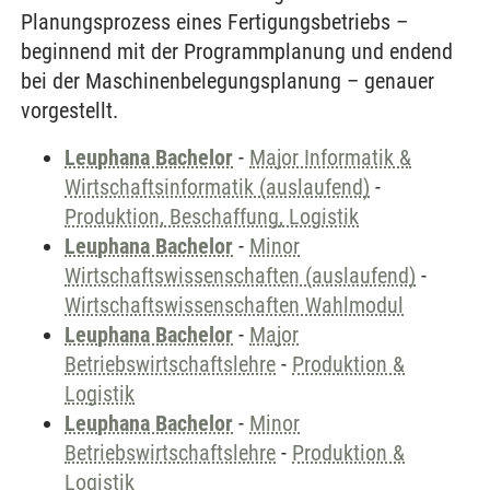
Planungsprozess eines Fertigungsbetriebs –
beginnend mit der Programmplanung und endend
bei der Maschinenbelegungsplanung – genauer
vorgestellt.
Leuphana Bachelor
-
Major Informatik &
Wirtschaftsinformatik (auslaufend)
-
Produktion, Beschaffung, Logistik
Leuphana Bachelor
-
Minor
Wirtschaftswissenschaften (auslaufend)
-
Wirtschaftswissenschaften Wahlmodul
Leuphana Bachelor
-
Major
Betriebswirtschaftslehre
-
Produktion &
Logistik
Leuphana Bachelor
-
Minor
Betriebswirtschaftslehre
-
Produktion &
Logistik