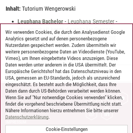
Inhalt:
Tutorium Wengerowski
Leuphana Bachelor
-
Leuphana Semester
-
Wissenschaft kennt disziplinäre Grenzen.
Wir verwenden Cookies, die durch den Analysedienst Google
Einführung in die Rechtswissenschaft mit
Analytics gesetzt und auf denen personenbezogene
Zivilrecht I
Nutzerdaten gespeichert werden. Zudem übermitteln wir
weitere personenbezogene Daten an Videodienste (YouTube,
Vimeo), um Ihnen eingebettete Videos anzuzeigen. Diese
Daten werden unter anderem in die USA übermittelt. Der
Europäische Gerichtshof hat das Datenschutzniveau in den
Timo Leder
/
30.06.2024
USA, gemessen an EU-Standards, jedoch als unzureichend
eingeschätzt. Es besteht auch die Möglichkeit, dass Ihre
Daten dann durch US-Behörden verarbeitet werden können.
KONTAKT
Wenn Sie auf "Nur notwendige Cookies verwenden" klicken,
findet die vorgehend beschriebene Übermittlung nicht statt.
LEUPHANA ALS ARBEITGEBER
Nähere Informationen hierzu entnehmen Sie bitte unserer
INTRANET
Datenschutzerklärung
.
IMPRESSUM
Cookie-Einstellungen
DATENSCHUTZ