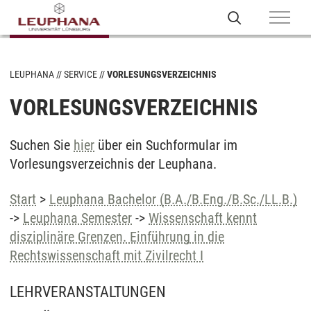
LEUPHANA
SERVICE
VORLESUNGSVERZEICHNIS
VORLESUNGSVERZEICHNIS
Suchen Sie
hier
über ein Suchformular im
Vorlesungsverzeichnis der Leuphana.
Start
>
Leuphana Bachelor (B.A./B.Eng./B.Sc./LL.B.)
->
Leuphana Semester
->
Wissenschaft kennt
disziplinäre Grenzen. Einführung in die
Rechtswissenschaft mit Zivilrecht I
LEHRVERANSTALTUNGEN