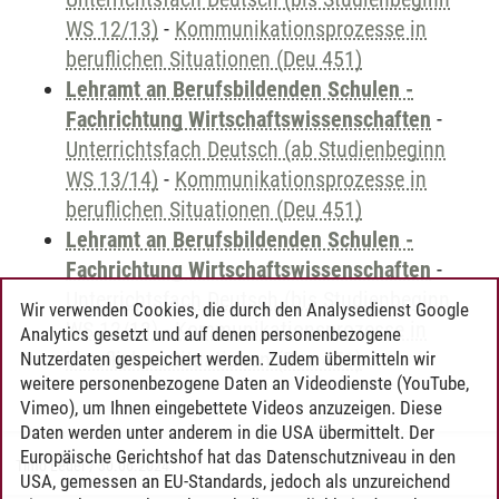
WS 12/13)
-
Kommunikationsprozesse in
beruflichen Situationen (Deu 451)
Lehramt an Berufsbildenden Schulen -
Fachrichtung Wirtschaftswissenschaften
-
Unterrichtsfach Deutsch (ab Studienbeginn
WS 13/14)
-
Kommunikationsprozesse in
beruflichen Situationen (Deu 451)
Lehramt an Berufsbildenden Schulen -
Fachrichtung Wirtschaftswissenschaften
-
Unterrichtsfach Deutsch (bis Studienbeginn
Wir verwenden Cookies, die durch den Analysedienst Google
WS 12/13)
-
Kommunikationsprozesse in
Analytics gesetzt und auf denen personenbezogene
beruflichen Situationen (Deu 451)
Nutzerdaten gespeichert werden. Zudem übermitteln wir
weitere personenbezogene Daten an Videodienste (YouTube,
Vimeo), um Ihnen eingebettete Videos anzuzeigen. Diese
Daten werden unter anderem in die USA übermittelt. Der
Europäische Gerichtshof hat das Datenschutzniveau in den
Timo Leder
/
30.06.2024
USA, gemessen an EU-Standards, jedoch als unzureichend