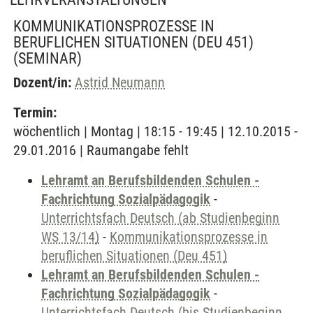
KOMMUNIKATIONSPROZESSE IN
BERUFLICHEN SITUATIONEN (DEU 451)
(SEMINAR)
Dozent/in:
Astrid Neumann
Termin:
wöchentlich | Montag | 18:15 - 19:45 | 12.10.2015 -
29.01.2016 | Raumangabe fehlt
Lehramt an Berufsbildenden Schulen -
Fachrichtung Sozialpädagogik
-
Unterrichtsfach Deutsch (ab Studienbeginn
WS 13/14)
-
Kommunikationsprozesse in
beruflichen Situationen (Deu 451)
Lehramt an Berufsbildenden Schulen -
Fachrichtung Sozialpädagogik
-
Unterrichtsfach Deutsch (bis Studienbeginn