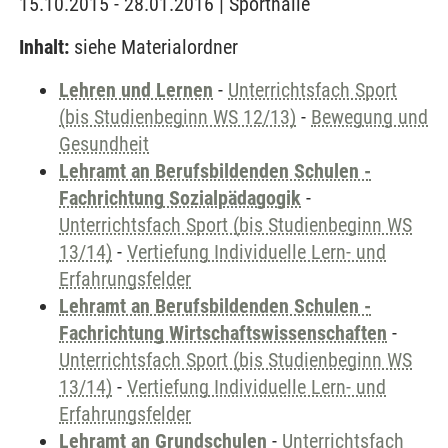
15.10.2015 - 28.01.2016 | Sporthalle
Inhalt:
siehe Materialordner
Lehren und Lernen
-
Unterrichtsfach Sport
(bis Studienbeginn WS 12/13)
-
Bewegung und
Gesundheit
Lehramt an Berufsbildenden Schulen -
Fachrichtung Sozialpädagogik
-
Unterrichtsfach Sport (bis Studienbeginn WS
13/14)
-
Vertiefung Individuelle Lern- und
Erfahrungsfelder
Lehramt an Berufsbildenden Schulen -
Fachrichtung Wirtschaftswissenschaften
-
Unterrichtsfach Sport (bis Studienbeginn WS
13/14)
-
Vertiefung Individuelle Lern- und
Erfahrungsfelder
Lehramt an Grundschulen
-
Unterrichtsfach