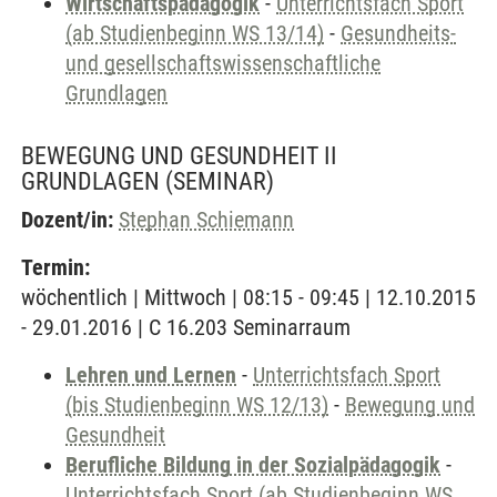
Wirtschaftspädagogik
-
Unterrichtsfach Sport
(ab Studienbeginn WS 13/14)
-
Gesundheits-
und gesellschaftswissenschaftliche
Grundlagen
BEWEGUNG UND GESUNDHEIT II
GRUNDLAGEN
(SEMINAR)
Dozent/in:
Stephan Schiemann
Termin:
wöchentlich | Mittwoch | 08:15 - 09:45 | 12.10.2015
- 29.01.2016 | C 16.203 Seminarraum
Lehren und Lernen
-
Unterrichtsfach Sport
(bis Studienbeginn WS 12/13)
-
Bewegung und
Gesundheit
Berufliche Bildung in der Sozialpädagogik
-
Unterrichtsfach Sport (ab Studienbeginn WS