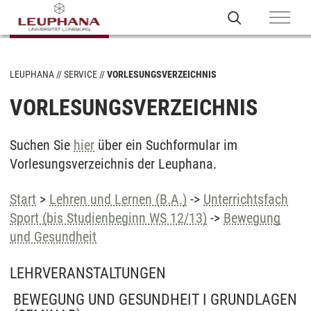
LEUPHANA
SERVICE
VORLESUNGSVERZEICHNIS
VORLESUNGSVERZEICHNIS
Suchen Sie
hier
über ein Suchformular im
Vorlesungsverzeichnis der Leuphana.
Start
>
Lehren und Lernen (B.A.)
->
Unterrichtsfach
Sport (bis Studienbeginn WS 12/13)
->
Bewegung
und Gesundheit
LEHRVERANSTALTUNGEN
BEWEGUNG UND GESUNDHEIT I GRUNDLAGEN