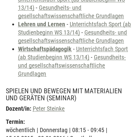
13/14)
-
Gesundheits- und
gesellschaftswissenschaftliche Grundlagen
Lehren und Lernen
-
Unterrichtsfach Sport (ab
Studienbeginn WS 13/14)
-
Gesundheits- und
gesellschaftswissenschaftliche Grundlagen
Wirtschaftspädagogik
-
Unterrichtsfach Sport
(ab Studienbeginn WS 13/14)
-
Gesundheits-
und gesellschaftswissenschaftliche
Grundlagen
SPIELEN UND BEWEGEN MIT MATERIALIEN
UND GERÄTEN
(SEMINAR)
Dozent/in:
Peter Steinke
Termin:
wöchentlich | Donnerstag | 08:15 - 09:45 |