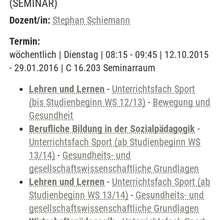
(SEMINAR)
Dozent/in:
Stephan Schiemann
Termin:
wöchentlich | Dienstag | 08:15 - 09:45 | 12.10.2015
- 29.01.2016 | C 16.203 Seminarraum
Lehren und Lernen
-
Unterrichtsfach Sport
(bis Studienbeginn WS 12/13)
-
Bewegung und
Gesundheit
Berufliche Bildung in der Sozialpädagogik
-
Unterrichtsfach Sport (ab Studienbeginn WS
13/14)
-
Gesundheits- und
gesellschaftswissenschaftliche Grundlagen
Lehren und Lernen
-
Unterrichtsfach Sport (ab
Studienbeginn WS 13/14)
-
Gesundheits- und
gesellschaftswissenschaftliche Grundlagen