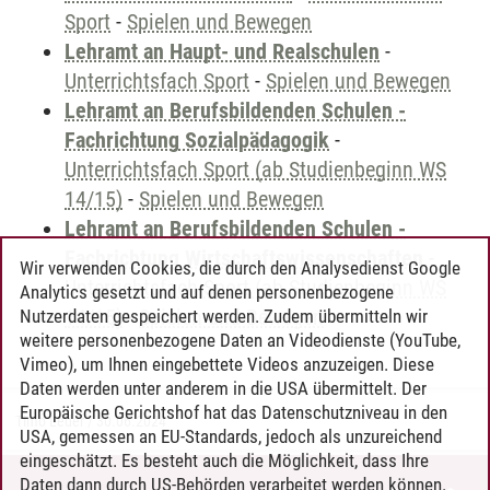
Sport
-
Spielen und Bewegen
Lehramt an Haupt- und Realschulen
-
Unterrichtsfach Sport
-
Spielen und Bewegen
Lehramt an Berufsbildenden Schulen -
Fachrichtung Sozialpädagogik
-
Unterrichtsfach Sport (ab Studienbeginn WS
14/15)
-
Spielen und Bewegen
Lehramt an Berufsbildenden Schulen -
Fachrichtung Wirtschaftswissenschaften
-
Wir verwenden Cookies, die durch den Analysedienst Google
Unterrichtsfach Sport (ab Studienbeginn WS
Analytics gesetzt und auf denen personenbezogene
14/15)
-
Spielen und Bewegen
Nutzerdaten gespeichert werden. Zudem übermitteln wir
weitere personenbezogene Daten an Videodienste (YouTube,
Vimeo), um Ihnen eingebettete Videos anzuzeigen. Diese
Daten werden unter anderem in die USA übermittelt. Der
Europäische Gerichtshof hat das Datenschutzniveau in den
Timo Leder
/
30.06.2024
USA, gemessen an EU-Standards, jedoch als unzureichend
eingeschätzt. Es besteht auch die Möglichkeit, dass Ihre
Daten dann durch US-Behörden verarbeitet werden können.