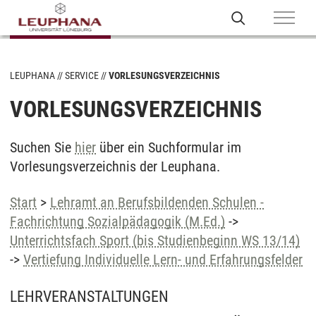
LEUPHANA
SERVICE
VORLESUNGSVERZEICHNIS
VORLESUNGSVERZEICHNIS
Suchen Sie
hier
über ein Suchformular im
Vorlesungsverzeichnis der Leuphana.
Start
>
Lehramt an Berufsbildenden Schulen -
Fachrichtung Sozialpädagogik (M.Ed.)
->
Unterrichtsfach Sport (bis Studienbeginn WS 13/14)
->
Vertiefung Individuelle Lern- und Erfahrungsfelder
LEHRVERANSTALTUNGEN