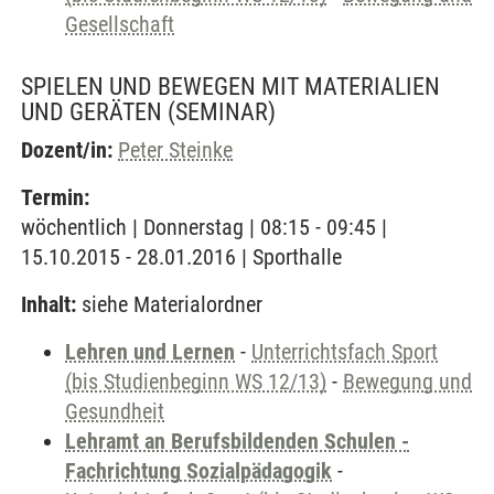
Gesellschaft
SPIELEN UND BEWEGEN MIT MATERIALIEN
UND GERÄTEN
(SEMINAR)
Dozent/in:
Peter Steinke
Termin:
wöchentlich | Donnerstag | 08:15 - 09:45 |
15.10.2015 - 28.01.2016 | Sporthalle
Inhalt:
siehe Materialordner
Lehren und Lernen
-
Unterrichtsfach Sport
(bis Studienbeginn WS 12/13)
-
Bewegung und
Gesundheit
Lehramt an Berufsbildenden Schulen -
Fachrichtung Sozialpädagogik
-