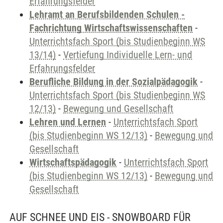
Erfahrungsfelder
Lehramt an Berufsbildenden Schulen -
Fachrichtung Wirtschaftswissenschaften
-
Unterrichtsfach Sport (bis Studienbeginn WS
13/14)
-
Vertiefung Individuelle Lern- und
Erfahrungsfelder
Berufliche Bildung in der Sozialpädagogik
-
Unterrichtsfach Sport (bis Studienbeginn WS
12/13)
-
Bewegung und Gesellschaft
Lehren und Lernen
-
Unterrichtsfach Sport
(bis Studienbeginn WS 12/13)
-
Bewegung und
Gesellschaft
Wirtschaftspädagogik
-
Unterrichtsfach Sport
(bis Studienbeginn WS 12/13)
-
Bewegung und
Gesellschaft
AUF SCHNEE UND EIS - SNOWBOARD FÜR