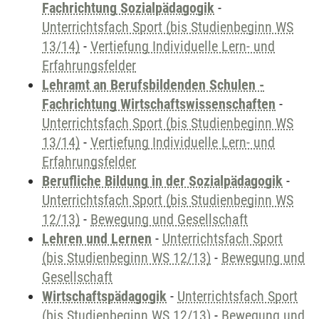
Fachrichtung Sozialpädagogik
-
Unterrichtsfach Sport (bis Studienbeginn WS
13/14)
-
Vertiefung Individuelle Lern- und
Erfahrungsfelder
Lehramt an Berufsbildenden Schulen -
Fachrichtung Wirtschaftswissenschaften
-
Unterrichtsfach Sport (bis Studienbeginn WS
13/14)
-
Vertiefung Individuelle Lern- und
Erfahrungsfelder
Berufliche Bildung in der Sozialpädagogik
-
Unterrichtsfach Sport (bis Studienbeginn WS
12/13)
-
Bewegung und Gesellschaft
Lehren und Lernen
-
Unterrichtsfach Sport
(bis Studienbeginn WS 12/13)
-
Bewegung und
Gesellschaft
Wirtschaftspädagogik
-
Unterrichtsfach Sport
(bis Studienbeginn WS 12/13)
-
Bewegung und