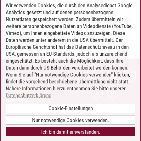
Sport
-
Zusätzliche Angebote
Wir verwenden Cookies, die durch den Analysedienst Google
Lehramt an Haupt- und Realschulen
-
Analytics gesetzt und auf denen personenbezogene
Unterrichtsfach Sport
-
Zusätzliche Angebote
Nutzerdaten gespeichert werden. Zudem übermitteln wir
weitere personenbezogene Daten an Videodienste (YouTube,
Vimeo), um Ihnen eingebettete Videos anzuzeigen. Diese
Daten werden unter anderem in die USA übermittelt. Der
Europäische Gerichtshof hat das Datenschutzniveau in den
Timo Leder
/
30.06.2024
USA, gemessen an EU-Standards, jedoch als unzureichend
eingeschätzt. Es besteht auch die Möglichkeit, dass Ihre
Daten dann durch US-Behörden verarbeitet werden können.
KONTAKT
Wenn Sie auf "Nur notwendige Cookies verwenden" klicken,
findet die vorgehend beschriebene Übermittlung nicht statt.
LEUPHANA ALS ARBEITGEBER
Nähere Informationen hierzu entnehmen Sie bitte unserer
INTRANET
Datenschutzerklärung
.
IMPRESSUM
Cookie-Einstellungen
DATENSCHUTZ
BARRIEREFREIHEIT
Nur notwendige Cookies verwenden.
COOKIE-EINSTELLUNGEN
Ich bin damit einverstanden.