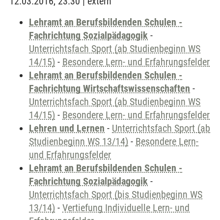
12.03.2016, 23:30 | extern
Lehramt an Berufsbildenden Schulen -
Fachrichtung Sozialpädagogik
-
Unterrichtsfach Sport (ab Studienbeginn WS
14/15)
-
Besondere Lern- und Erfahrungsfelder
Lehramt an Berufsbildenden Schulen -
Fachrichtung Wirtschaftswissenschaften
-
Unterrichtsfach Sport (ab Studienbeginn WS
14/15)
-
Besondere Lern- und Erfahrungsfelder
Lehren und Lernen
-
Unterrichtsfach Sport (ab
Studienbeginn WS 13/14)
-
Besondere Lern-
und Erfahrungsfelder
Lehramt an Berufsbildenden Schulen -
Fachrichtung Sozialpädagogik
-
Unterrichtsfach Sport (bis Studienbeginn WS
13/14)
-
Vertiefung Individuelle Lern- und