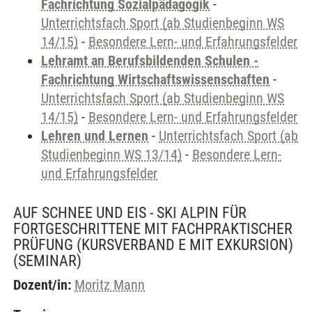
Fachrichtung Sozialpädagogik
-
Unterrichtsfach Sport (ab Studienbeginn WS
14/15)
-
Besondere Lern- und Erfahrungsfelder
Lehramt an Berufsbildenden Schulen -
Fachrichtung Wirtschaftswissenschaften
-
Unterrichtsfach Sport (ab Studienbeginn WS
14/15)
-
Besondere Lern- und Erfahrungsfelder
Lehren und Lernen
-
Unterrichtsfach Sport (ab
Studienbeginn WS 13/14)
-
Besondere Lern-
und Erfahrungsfelder
AUF SCHNEE UND EIS - SKI ALPIN FÜR
FORTGESCHRITTENE MIT FACHPRAKTISCHER
PRÜFUNG (KURSVERBAND E MIT EXKURSION)
(SEMINAR)
Dozent/in:
Moritz Mann