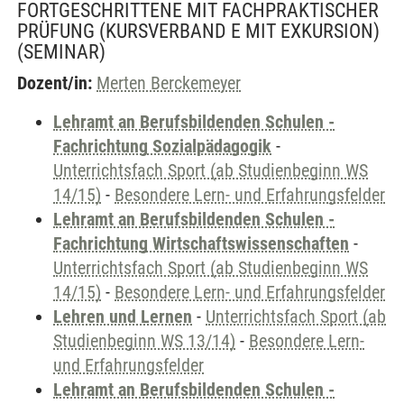
FORTGESCHRITTENE MIT FACHPRAKTISCHER
PRÜFUNG (KURSVERBAND E MIT EXKURSION)
(SEMINAR)
Dozent/in:
Merten Berckemeyer
Lehramt an Berufsbildenden Schulen -
Fachrichtung Sozialpädagogik
-
Unterrichtsfach Sport (ab Studienbeginn WS
14/15)
-
Besondere Lern- und Erfahrungsfelder
Lehramt an Berufsbildenden Schulen -
Fachrichtung Wirtschaftswissenschaften
-
Unterrichtsfach Sport (ab Studienbeginn WS
14/15)
-
Besondere Lern- und Erfahrungsfelder
Lehren und Lernen
-
Unterrichtsfach Sport (ab
Studienbeginn WS 13/14)
-
Besondere Lern-
und Erfahrungsfelder
Lehramt an Berufsbildenden Schulen -