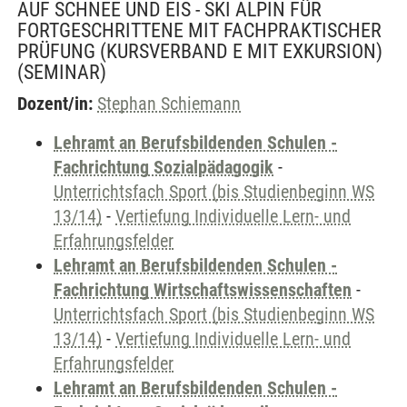
AUF SCHNEE UND EIS - SKI ALPIN FÜR
FORTGESCHRITTENE MIT FACHPRAKTISCHER
PRÜFUNG (KURSVERBAND E MIT EXKURSION)
(SEMINAR)
Dozent/in:
Stephan Schiemann
Lehramt an Berufsbildenden Schulen -
Fachrichtung Sozialpädagogik
-
Unterrichtsfach Sport (bis Studienbeginn WS
13/14)
-
Vertiefung Individuelle Lern- und
Erfahrungsfelder
Lehramt an Berufsbildenden Schulen -
Fachrichtung Wirtschaftswissenschaften
-
Unterrichtsfach Sport (bis Studienbeginn WS
13/14)
-
Vertiefung Individuelle Lern- und
Erfahrungsfelder
Lehramt an Berufsbildenden Schulen -