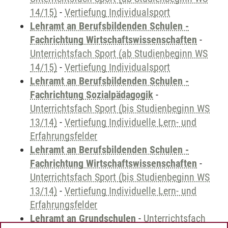
14/15)
-
Vertiefung Individualsport
Lehramt an Berufsbildenden Schulen -
Fachrichtung Wirtschaftswissenschaften
-
Unterrichtsfach Sport (ab Studienbeginn WS
14/15)
-
Vertiefung Individualsport
Lehramt an Berufsbildenden Schulen -
Fachrichtung Sozialpädagogik
-
Unterrichtsfach Sport (bis Studienbeginn WS
13/14)
-
Vertiefung Individuelle Lern- und
Erfahrungsfelder
Lehramt an Berufsbildenden Schulen -
Fachrichtung Wirtschaftswissenschaften
-
Unterrichtsfach Sport (bis Studienbeginn WS
13/14)
-
Vertiefung Individuelle Lern- und
Erfahrungsfelder
Lehramt an Grundschulen
-
Unterrichtsfach