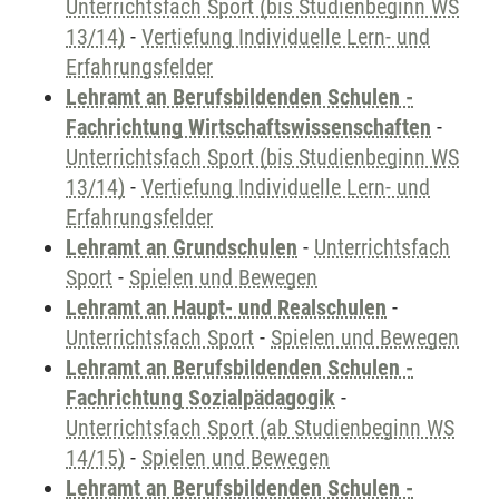
Unterrichtsfach Sport (bis Studienbeginn WS
13/14)
-
Vertiefung Individuelle Lern- und
Erfahrungsfelder
Lehramt an Berufsbildenden Schulen -
Fachrichtung Wirtschaftswissenschaften
-
Unterrichtsfach Sport (bis Studienbeginn WS
13/14)
-
Vertiefung Individuelle Lern- und
Erfahrungsfelder
Lehramt an Grundschulen
-
Unterrichtsfach
Sport
-
Spielen und Bewegen
Lehramt an Haupt- und Realschulen
-
Unterrichtsfach Sport
-
Spielen und Bewegen
Lehramt an Berufsbildenden Schulen -
Fachrichtung Sozialpädagogik
-
Unterrichtsfach Sport (ab Studienbeginn WS
14/15)
-
Spielen und Bewegen
Lehramt an Berufsbildenden Schulen -