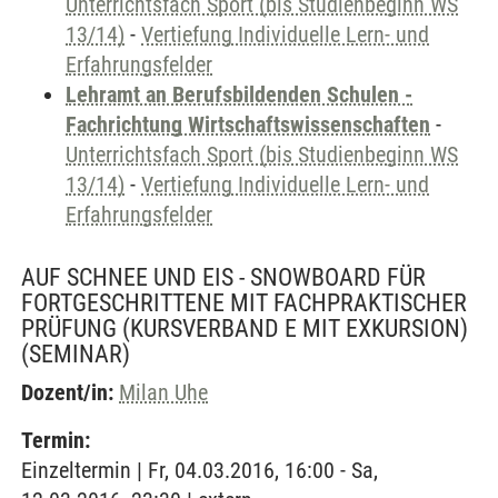
Unterrichtsfach Sport (bis Studienbeginn WS
13/14)
-
Vertiefung Individuelle Lern- und
Erfahrungsfelder
Lehramt an Berufsbildenden Schulen -
Fachrichtung Wirtschaftswissenschaften
-
Unterrichtsfach Sport (bis Studienbeginn WS
13/14)
-
Vertiefung Individuelle Lern- und
Erfahrungsfelder
AUF SCHNEE UND EIS - SNOWBOARD FÜR
FORTGESCHRITTENE MIT FACHPRAKTISCHER
PRÜFUNG (KURSVERBAND E MIT EXKURSION)
(SEMINAR)
Dozent/in:
Milan Uhe
Termin:
Einzeltermin | Fr, 04.03.2016, 16:00 - Sa,