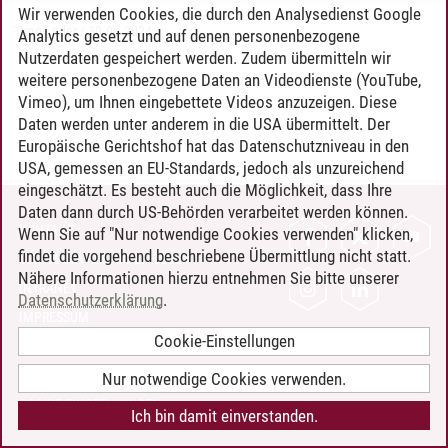
Wir verwenden Cookies, die durch den Analysedienst Google
Timo Leder
/
30.06.2024
Analytics gesetzt und auf denen personenbezogene
Nutzerdaten gespeichert werden. Zudem übermitteln wir
weitere personenbezogene Daten an Videodienste (YouTube,
Vimeo), um Ihnen eingebettete Videos anzuzeigen. Diese
Daten werden unter anderem in die USA übermittelt. Der
Europäische Gerichtshof hat das Datenschutzniveau in den
USA, gemessen an EU-Standards, jedoch als unzureichend
eingeschätzt. Es besteht auch die Möglichkeit, dass Ihre
Daten dann durch US-Behörden verarbeitet werden können.
KONTAKT
Wenn Sie auf "Nur notwendige Cookies verwenden" klicken,
findet die vorgehend beschriebene Übermittlung nicht statt.
LEUPHANA ALS ARBEITGEBER
Nähere Informationen hierzu entnehmen Sie bitte unserer
INTRANET
Datenschutzerklärung
.
IMPRESSUM
Cookie-Einstellungen
DATENSCHUTZ
BARRIEREFREIHEIT
Nur notwendige Cookies verwenden.
COOKIE-EINSTELLUNGEN
Ich bin damit einverstanden.