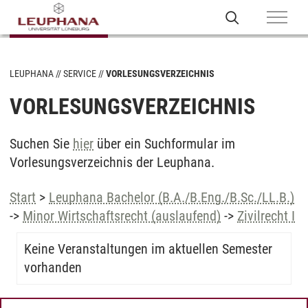
LEUPHANA
SERVICE
VORLESUNGSVERZEICHNIS
VORLESUNGSVERZEICHNIS
Suchen Sie
hier
über ein Suchformular im
Vorlesungsverzeichnis der Leuphana.
Start
>
Leuphana Bachelor (B.A./B.Eng./B.Sc./LL.B.)
->
Minor Wirtschaftsrecht (auslaufend)
->
Zivilrecht I
Keine Veranstaltungen im aktuellen Semester
vorhanden