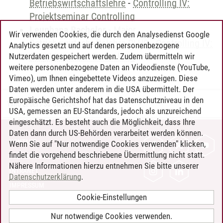
Betriebswirtschaftslehre
-
Controlling IV:
Projektseminar Controlling
Leuphana Bachelor
-
Major
Wir verwenden Cookies, die durch den Analysedienst Google
Betriebswirtschaftslehre PLUS
-
Controlling IV:
Analytics gesetzt und auf denen personenbezogene
Projektseminar Controlling
Nutzerdaten gespeichert werden. Zudem übermitteln wir
weitere personenbezogene Daten an Videodienste (YouTube,
Vimeo), um Ihnen eingebettete Videos anzuzeigen. Diese
Daten werden unter anderem in die USA übermittelt. Der
Europäische Gerichtshof hat das Datenschutzniveau in den
Timo Leder
/
30.06.2024
USA, gemessen an EU-Standards, jedoch als unzureichend
eingeschätzt. Es besteht auch die Möglichkeit, dass Ihre
Daten dann durch US-Behörden verarbeitet werden können.
KONTAKT
Wenn Sie auf "Nur notwendige Cookies verwenden" klicken,
findet die vorgehend beschriebene Übermittlung nicht statt.
LEUPHANA ALS ARBEITGEBER
Nähere Informationen hierzu entnehmen Sie bitte unserer
INTRANET
Datenschutzerklärung
.
IMPRESSUM
Cookie-Einstellungen
DATENSCHUTZ
BARRIEREFREIHEIT
Nur notwendige Cookies verwenden.