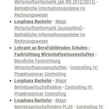
Wirtschaftsinformatik (ab WS 2012/2013)
-
Betriebliche Informationssysteme im
Rechnungswesen
Leuphana Bachelor
-
Major
Wirtschaftsinformatik (auslaufend)
-
Betriebliche Informationssysteme im
Rechnungswesen
Lehramt an Berufsbildenden Schulen -
Fachrichtung Wirtschaftswissenschaften
-
Berufliche Fachrichtung
Wirtschaftswissenschaften
-
Controlling IV:
Projektseminar Controlling
Leuphana Bachelor
-
Major
Betriebswirtschaftslehre
-
Controlling IV:
Projektseminar Controlling
Leuphana Bachelor
-
Major
Betriebswirtschaftslehre PLUS
-
Controlling IV: