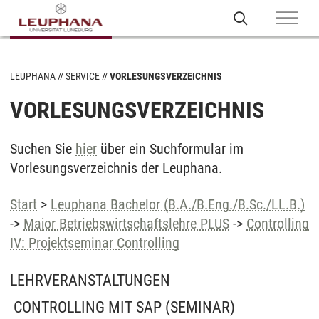
LEUPHANA
SERVICE
VORLESUNGSVERZEICHNIS
VORLESUNGSVERZEICHNIS
Suchen Sie
hier
über ein Suchformular im
Vorlesungsverzeichnis der Leuphana.
Start
>
Leuphana Bachelor (B.A./B.Eng./B.Sc./LL.B.)
->
Major Betriebswirtschaftslehre PLUS
->
Controlling
IV: Projektseminar Controlling
LEHRVERANSTALTUNGEN
CONTROLLING MIT SAP
(SEMINAR)