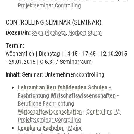
Projektseminar Controlling
CONTROLLING SEMINAR
(SEMINAR)
Dozent/in:
Sven Piechota
,
Norbert Sturm
Termin:
wöchentlich | Dienstag | 14:15 - 17:45 | 12.10.2015
- 29.01.2016 | C 6.317 Seminarraum
Inhalt:
Seminar: Unternehmenscontrolling
Lehramt an Berufsbildenden Schulen -
Fachrichtung Wirtschaftswissenschaften
-
Berufliche Fachrichtung
Wirtschaftswissenschaften
-
Controlling IV:
Projektseminar Controlling
Leuphana Bachelor
-
Major