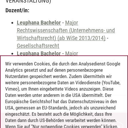
VERANSTALTUNG)
Dozent/in:
Leuphana Bachelor
-
Major
Rechtswissenschaften (Unternehmens- und
Wirtschaftsrecht) (ab WiSe 2013/2014)
-
Gesellschaftsrecht
Leuphana Bachelor
-
Major
Rechtswissenschaften (Unternehmens- und
Wir verwenden Cookies, die durch den Analysedienst Google
Wirtschaftsrecht) (auslaufend)
-
Analytics gesetzt und auf denen personenbezogene
Gesellschaftsrecht
Nutzerdaten gespeichert werden. Zudem übermitteln wir
weitere personenbezogene Daten an Videodienste (YouTube,
Vimeo), um Ihnen eingebettete Videos anzuzeigen. Diese
Daten werden unter anderem in die USA übermittelt. Der
Europäische Gerichtshof hat das Datenschutzniveau in den
Timo Leder
/
30.06.2024
USA, gemessen an EU-Standards, jedoch als unzureichend
eingeschätzt. Es besteht auch die Möglichkeit, dass Ihre
Daten dann durch US-Behörden verarbeitet werden können.
KONTAKT
Wenn Sie auf "Nur notwendige Cookies verwenden" klicken,