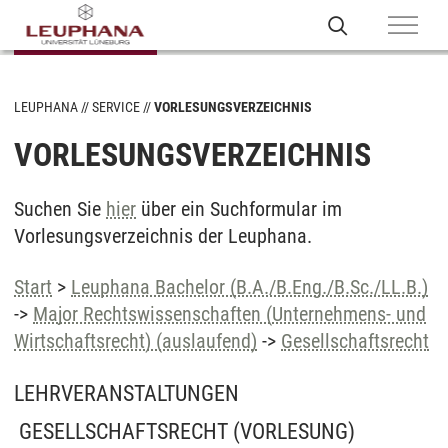
LEUPHANA
SERVICE
VORLESUNGSVERZEICHNIS
VORLESUNGSVERZEICHNIS
Suchen Sie
hier
über ein Suchformular im
Vorlesungsverzeichnis der Leuphana.
Start
>
Leuphana Bachelor (B.A./B.Eng./B.Sc./LL.B.)
->
Major Rechtswissenschaften (Unternehmens- und
Wirtschaftsrecht) (auslaufend)
->
Gesellschaftsrecht
LEHRVERANSTALTUNGEN
GESELLSCHAFTSRECHT
(VORLESUNG)