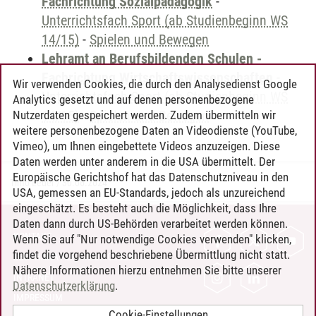
Fachrichtung Sozialpädagogik
-
Unterrichtsfach Sport (ab Studienbeginn WS
14/15)
-
Spielen und Bewegen
Lehramt an Berufsbildenden Schulen -
Fachrichtung Wirtschaftswissenschaften
-
Wir verwenden Cookies, die durch den Analysedienst Google
Unterrichtsfach Sport (ab Studienbeginn WS
Analytics gesetzt und auf denen personenbezogene
14/15)
-
Spielen und Bewegen
Nutzerdaten gespeichert werden. Zudem übermitteln wir
weitere personenbezogene Daten an Videodienste (YouTube,
Vimeo), um Ihnen eingebettete Videos anzuzeigen. Diese
Daten werden unter anderem in die USA übermittelt. Der
Europäische Gerichtshof hat das Datenschutzniveau in den
Timo Leder
/
30.06.2024
USA, gemessen an EU-Standards, jedoch als unzureichend
eingeschätzt. Es besteht auch die Möglichkeit, dass Ihre
Daten dann durch US-Behörden verarbeitet werden können.
KONTAKT
Wenn Sie auf "Nur notwendige Cookies verwenden" klicken,
findet die vorgehend beschriebene Übermittlung nicht statt.
LEUPHANA ALS ARBEITGEBER
Nähere Informationen hierzu entnehmen Sie bitte unserer
INTRANET
Datenschutzerklärung
.
IMPRESSUM
Cookie-Einstellungen