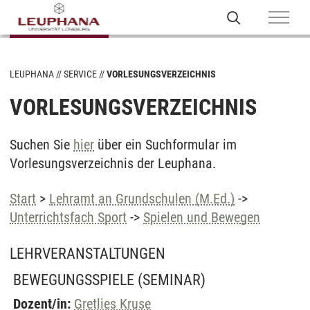
LEUPHANA
SERVICE
VORLESUNGSVERZEICHNIS
VORLESUNGSVERZEICHNIS
Suchen Sie
hier
über ein Suchformular im
Vorlesungsverzeichnis der Leuphana.
Start
>
Lehramt an Grundschulen (M.Ed.)
->
Unterrichtsfach Sport
->
Spielen und Bewegen
LEHRVERANSTALTUNGEN
BEWEGUNGSSPIELE
(SEMINAR)
Dozent/in:
Gretlies Kruse