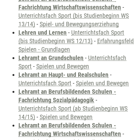
Fachrichtung Wirtschaftswissenschaften
-
Unterrichtsfach Sport (bis Studienbeginn WS
13/14)
-
Spiel- und Bewegungserziehung
Lehren und Lernen
-
Unterrichtsfach Sport
(bis Studienbeginn WS 12/13)
-
Erfahrungsfeld
Spielen - Grundlagen
Lehramt an Grundschulen
-
Unterrichtsfach
Sport
-
Spielen und Bewegen
Lehramt an Haupt- und Realschulen
-
Unterrichtsfach Sport
-
Spielen und Bewegen
Lehramt an Berufsbildenden Schulen -
Fachrichtung Sozialpädagogik
-
Unterrichtsfach Sport (ab Studienbeginn WS
14/15)
-
Spielen und Bewegen
Lehramt an Berufsbildenden Schulen -
Fachrichtung Wirtschaftswissenschaften
-