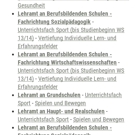
Gesundheit
Lehramt an Berufsbildenden Schulen -
Fachrichtung Sozialpädagogik
-
Unterrichtsfach Sport (bis Studienbeginn WS
13/14)
-
Vertiefung Individuelle Lern- und
Erfahrungsfelder
Lehramt an Berufsbildenden Schulen -
Fachrichtung Wirtschaftswissenschaften
-
Unterrichtsfach Sport (bis Studienbeginn WS
13/14)
-
Vertiefung Individuelle Lern- und
Erfahrungsfelder
Lehramt an Grundschulen
-
Unterrichtsfach
Sport
-
Spielen und Bewegen
Lehramt an Haupt- und Realschulen
-
Unterrichtsfach Sport
-
Spielen und Bewegen
Lehramt an Berufsbildenden Schulen -