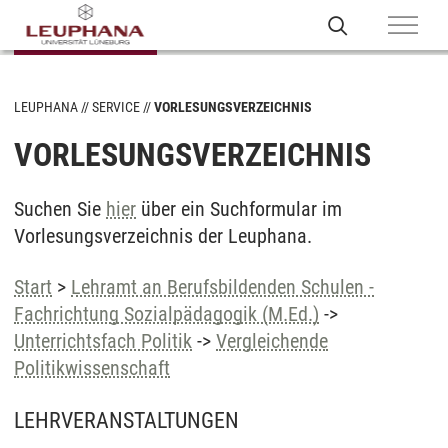
LEUPHANA
SERVICE
VORLESUNGSVERZEICHNIS
VORLESUNGSVERZEICHNIS
Suchen Sie
hier
über ein Suchformular im
Vorlesungsverzeichnis der Leuphana.
Start
>
Lehramt an Berufsbildenden Schulen -
Fachrichtung Sozialpädagogik (M.Ed.)
->
Unterrichtsfach Politik
->
Vergleichende
Politikwissenschaft
LEHRVERANSTALTUNGEN