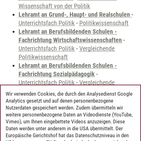
Wissenschaft von der Politik
Lehramt an Grund-, Haupt- und Realschulen
-
Unterrichtsfach Politik
-
Politikwissenschaft
Lehramt an Berufsbildenden Schulen -
Fachrichtung Wirtschaftswissenschaften
-
Unterrichtsfach Politik
-
Vergleichende
Politikwissenschaft
Lehramt an Berufsbildenden Schulen -
Fachrichtung Sozialpädagogik
-
Unterrichtsfach Politik
-
Vergleichende
Politikwissenschaft
Wir verwenden Cookies, die durch den Analysedienst Google
Wirtschafts- und Sozialwissenschaften
-
Analytics gesetzt und auf denen personenbezogene
Pflichtfächer
-
93000 Politikwissenschaften
Nutzerdaten gespeichert werden. Zudem übermitteln wir
weitere personenbezogene Daten an Videodienste (YouTube,
Vimeo), um Ihnen eingebettete Videos anzuzeigen. Diese
Daten werden unter anderem in die USA übermittelt. Der
Europäische Gerichtshof hat das Datenschutzniveau in den
Timo Leder
/
30.06.2024