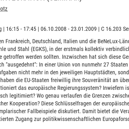
rotz
 | 16:15 - 17:45 | 06.10.2008 - 23.01.2009 | C 16.203 
n Frankreich, Deutschland, Italien und die BeNeLux-Län
le und Stahl (EGKS), in der erstmals kollektiv verbindl
e getroffen werden sollten. Inzwischen hat sich diese Ge
ich "ausgedehnt": In einer Union von nunmehr 27 Staaten
fgaben nicht mehr in den jeweiligen Hauptstädten, sond
aben die EU-Staaten freiwillig ihre Souveränität an übe
tioniert das europäische Regierungssystem? Inwiefern i
sch legitimiert? Wo genau verlaufen die Grenzen zwisc
cher Kooperation? Diese Schlüsselfragen der europäisch
larischer Fallbeispiele diskutiert. Damit bietet die Ver
tierten Zugang zur politikwissenschaftlichen Europafor