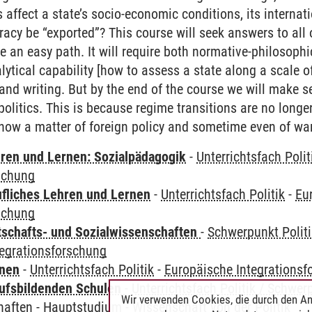
 affect a state’s socio-economic conditions, its internatio
y be “exported”? This course will seek answers to all o
be an easy path. It will require both normative-philosophi
tical capability [how to assess a state along a scale of 
and writing. But by the end of the course we will make se
olitics. This is because regime transitions are no longer
 now a matter of foreign policy and sometime even of war
hren und Lernen: Sozialpädagogik
-
Unterrichtsfach Polit
schung
ufliches Lehren und Lernen
-
Unterrichtsfach Politik
-
Eu
schung
tschafts- und Sozialwissenschaften
-
Schwerpunkt Polit
tegrationsforschung
rnen
-
Unterrichtsfach Politik
-
Europäische Integrationsf
ufsbildenden Schulen
-
Unterrichtsfach Politik / Schwer
Wir verwenden Cookies, die durch den An
haften
-
Hauptstudium - Wissenschaft von der Politik