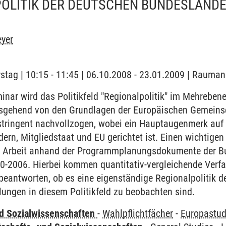
OLITIK DER DEUTSCHEN BUNDESLÄNDE
eyer
stag | 10:15 - 11:45 | 06.10.2008 - 23.01.2009 | Rauman
inar wird das Politikfeld "Regionalpolitik" im Mehrebe
usgehend von den Grundlagen der Europäischen Gemeinsc
s stringent nachvollzogen, wobei ein Hauptaugenmerk au
rn, Mitgliedstaat und EU gerichtet ist. Einen wichtigen
he Arbeit anhand der Programmplanungsdokumente der 
-2006. Hierbei kommen quantitativ-vergleichende Verf
eantworten, ob es eine eigenständige Regionalpolitik d
ungen in diesem Politikfeld zu beobachten sind.
nd Sozialwissenschaften
-
Wahlpflichtfächer
-
Europastud