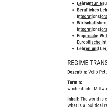
Lehramt an Gru
Berufliches Le
Integrationsfor
Wirtschaftsber
Integrationsfor
Empirische Wir
Europäische In
Lehren und Le
REGIME TRAN
Dozent/in:
Vello Pett
Termin:
wöchentlich | Mittwo
Inhalt:
The world is e
What is a ‘political