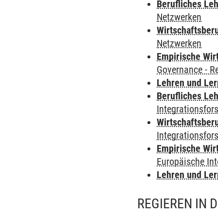
Berufliches Le
Netzwerken
Wirtschaftsber
Netzwerken
Empirische Wir
Governance - R
Lehren und Le
Berufliches Le
Integrationsfor
Wirtschaftsber
Integrationsfor
Empirische Wir
Europäische In
Lehren und Le
REGIEREN IN 