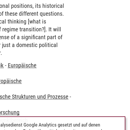
nal positions, its historical
f these different questions.
cal thinking [what is
regime transition?]. It will
nse of a significant part of
 just a domestic political
.
ik
-
Europäische
ropäische
ische Strukturen und Prozesse
-
orschung
punktbereich
alysedienst Google Analytics gesetzt und auf denen