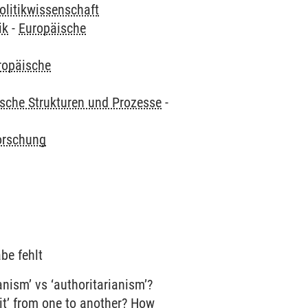
olitikwissenschaft
ik
-
Europäische
ropäische
ische Strukturen und Prozesse
-
orschung
be fehlt
anism’ vs ‘authoritarianism’?
sit’ from one to another? How