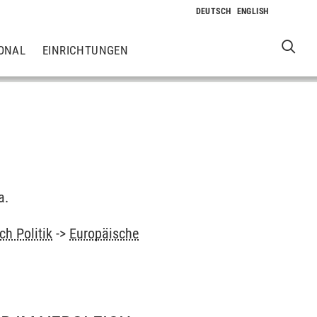
ONAL
EINRICHTUNGEN
a.
ch Politik
->
Europäische