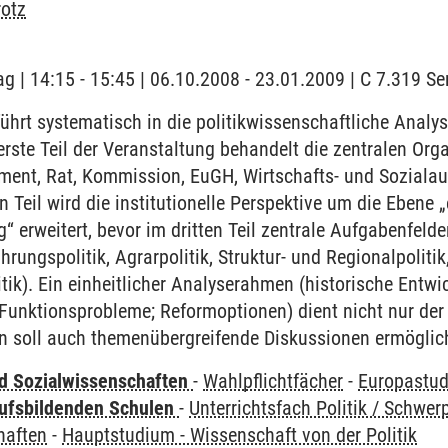
rotz
ag | 14:15 - 15:45 | 06.10.2008 - 23.01.2009 | C 7.319 
hrt systematisch in die politikwissenschaftliche Analy
 erste Teil der Veranstaltung behandelt die zentralen Or
ment, Rat, Kommission, EuGH, Wirtschafts- und Soziala
n Teil wird die institutionelle Perspektive um die Ebene 
g“ erweitert, bevor im dritten Teil zentrale Aufgabenfeld
rungspolitik, Agrarpolitik, Struktur- und Regionalpolitik
itik). Ein einheitlicher Analyserahmen (historische Entwi
unktionsprobleme; Reformoptionen) dient nicht nur der 
rn soll auch themenübergreifende Diskussionen ermöglic
nd Sozialwissenschaften
-
Wahlpflichtfächer
-
Europastud
ufsbildenden Schulen
-
Unterrichtsfach Politik / Schwer
haften
-
Hauptstudium - Wissenschaft von der Politik