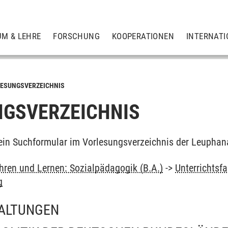
UM & LEHRE
FORSCHUNG
KOOPERATIONEN
INTERNATI
ESUNGSVERZEICHNIS
GSVERZEICHNIS
ein Suchformular im Vorlesungsverzeichnis der Leuphan
ehren und Lernen: Sozialpädagogik (B.A.)
->
Unterrichtsfa
g
ALTUNGEN