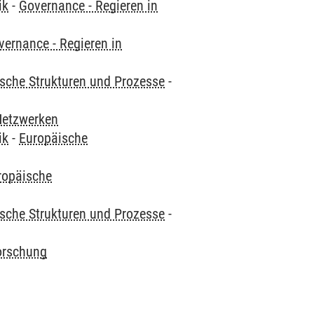
ik
-
Governance - Regieren in
vernance - Regieren in
ische Strukturen und Prozesse
-
Netzwerken
ik
-
Europäische
ropäische
ische Strukturen und Prozesse
-
orschung