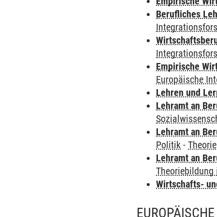
Empirische Wir
Berufliches Le
Integrationsfor
Wirtschaftsber
Integrationsfor
Empirische Wir
Europäische In
Lehren und Le
Lehramt an Ber
Sozialwissensc
Lehramt an Ber
Politik
-
Theorie
Lehramt an Ber
Theoriebildung 
Wirtschafts- u
EUROPÄISCHE