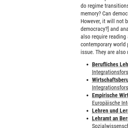
do regime transitions
memory? Can democrac
However, it will not 
democracy?] and analy
also require reading 
contemporary world p
issue. They are also
Berufliches Le
Integrationsfor
Wirtschaftsber
Integrationsfor
Empirische Wir
Europäische In
Lehren und Le
Lehramt an Ber
Sozialwissensc