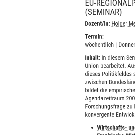
EU-REGIONALP
(SEMINAR)
Dozent/in:
Holger M
Termin:
wöchentlich | Donner
Inhalt:
In diesem Sem
Union bearbeitet. A
dieses Politikfelde
zwischen Bundeslände
bildet die empirisc
Agendazeitraum 2000
Forschungsfrage zu b
konvergente Entwickl
Wirtschafts- u