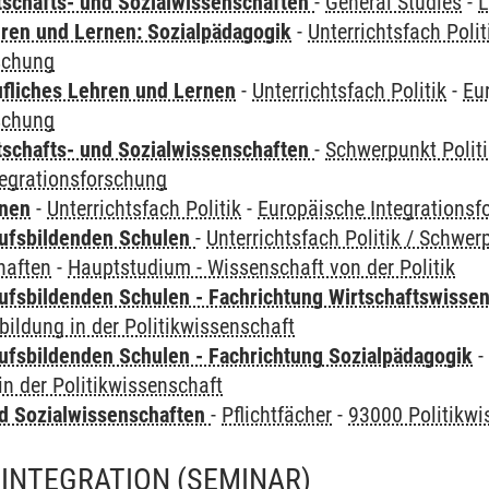
tschafts- und Sozialwissenschaften
-
General Studies
-
L
hren und Lernen: Sozialpädagogik
-
Unterrichtsfach Polit
schung
ufliches Lehren und Lernen
-
Unterrichtsfach Politik
-
Eu
schung
tschafts- und Sozialwissenschaften
-
Schwerpunkt Polit
tegrationsforschung
rnen
-
Unterrichtsfach Politik
-
Europäische Integrationsf
ufsbildenden Schulen
-
Unterrichtsfach Politik / Schwer
haften
-
Hauptstudium - Wissenschaft von der Politik
ufsbildenden Schulen - Fachrichtung Wirtschaftswisse
bildung in der Politikwissenschaft
ufsbildenden Schulen - Fachrichtung Sozialpädagogik
in der Politikwissenschaft
nd Sozialwissenschaften
-
Pflichtfächer
-
93000 Politikwi
 INTEGRATION
(SEMINAR)