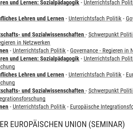
hren und Lernen: Sozialpädagogik
-
Unterrichtsfach Polit
ufliches Lehren und Lernen
-
Unterrichtsfach Politik
-
Go
tschafts- und Sozialwissenschaften
-
Schwerpunkt Polit
egieren in Netzwerken
rnen
-
Unterrichtsfach Politik
-
Governance - Regieren in 
hren und Lernen: Sozialpädagogik
-
Unterrichtsfach Polit
schung
ufliches Lehren und Lernen
-
Unterrichtsfach Politik
-
Eu
schung
tschafts- und Sozialwissenschaften
-
Schwerpunkt Polit
tegrationsforschung
rnen
-
Unterrichtsfach Politik
-
Europäische Integrationsf
DER EUROPÄISCHEN UNION
(SEMINAR)