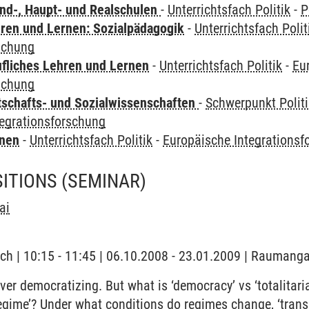
nd-, Haupt- und Realschulen
-
Unterrichtsfach Politik
-
P
hren und Lernen: Sozialpädagogik
-
Unterrichtsfach Polit
schung
ufliches Lehren und Lernen
-
Unterrichtsfach Politik
-
Eu
schung
tschafts- und Sozialwissenschaften
-
Schwerpunkt Polit
tegrationsforschung
rnen
-
Unterrichtsfach Politik
-
Europäische Integrationsf
SITIONS
(SEMINAR)
ai
ch | 10:15 - 11:45 | 06.10.2008 - 23.01.2009 | Raumanga
ver democratizing. But what is ‘democracy’ vs ‘totalitari
 regime’? Under what conditions do regimes change, ‘tran