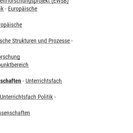
ehrforschungsprojekt (EWSB)
ik
-
Europäische
ropäische
ische Strukturen und Prozesse
-
orschung
punktbereich
nschaften
-
Unterrichtsfach
-
Unterrichtsfach Politik
-
ssenschaften