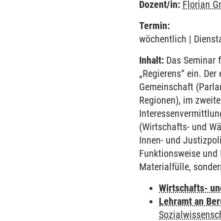
Dozent/in:
Florian G
Termin:
wöchentlich | Dienst
Inhalt:
Das Seminar fü
„Regierens“ ein. Der
Gemeinschaft (Parla
Regionen), im zweite
Interessenvermittlun
(Wirtschafts- und Wäh
Innen- und Justizpol
Funktionsweise und F
Materialfülle, sonde
Wirtschafts- u
Lehramt an Ber
Sozialwissensc