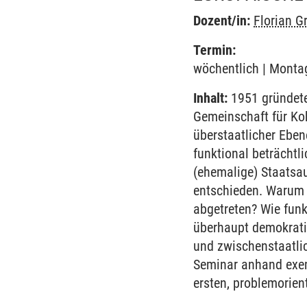
Dozent/in:
Florian G
Termin:
wöchentlich | Montag
Inhalt:
1951 gründete
Gemeinschaft für Koh
überstaatlicher Eben
funktional beträchtl
(ehemalige) Staatsau
entschieden. Warum h
abgetreten? Wie funk
überhaupt demokrati
und zwischenstaatli
Seminar anhand exemp
ersten, problemorien