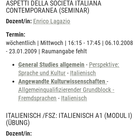
ASPETTI DELLA SOCIETÀ ITALIANA
CONTEMPORANEA
(SEMINAR)
Dozent/in:
Enrico Lagazio
Termin:
wöchentlich | Mittwoch | 16:15 - 17:45 | 06.10.2008
- 23.01.2009 | Raumangabe fehlt
General Studies allgemein
-
Perspektive:
Sprache und Kultur
-
Italienisch
Angewandte Kulturwissenschaften
-
Allgemeinqualifizierender Grundblock -
Fremdsprachen
-
Italienisch
ITALIENISCH /FSZ: ITALIENISCH A1 (MODUL I)
(ÜBUNG)
Dozent/in: