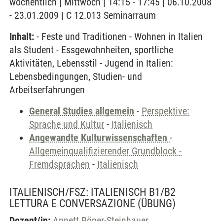
wöchentlich | Mittwoch | 14:15 - 17:45 | 06.10.2008
- 23.01.2009 | C 12.013 Seminarraum
Inhalt:
- Feste und Traditionen - Wohnen in Italien
als Student - Essgewohnheiten, sportliche
Aktivitäten, Lebensstil - Jugend in Italien:
Lebensbedingungen, Studien- und
Arbeitserfahrungen
General Studies allgemein
-
Perspektive:
Sprache und Kultur
-
Italienisch
Angewandte Kulturwissenschaften
-
Allgemeinqualifizierender Grundblock -
Fremdsprachen
-
Italienisch
ITALIENISCH/FSZ: ITALIENISCH B1/B2
LETTURA E CONVERSAZIONE
(ÜBUNG)
Dozent/in:
Annett Röper-Steinhauer