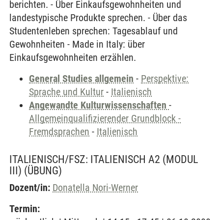
berichten. - Über Einkaufsgewohnheiten und
landestypische Produkte sprechen. - Über das
Studentenleben sprechen: Tagesablauf und
Gewohnheiten - Made in Italy: über
Einkaufsgewohnheiten erzählen.
General Studies allgemein
-
Perspektive:
Sprache und Kultur
-
Italienisch
Angewandte Kulturwissenschaften
-
Allgemeinqualifizierender Grundblock -
Fremdsprachen
-
Italienisch
ITALIENISCH/FSZ: ITALIENISCH A2 (MODUL
III)
(ÜBUNG)
Dozent/in:
Donatella Nori-Werner
Termin: