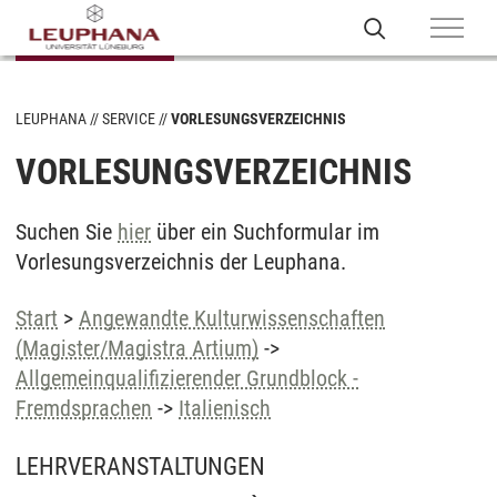
LEUPHANA
SERVICE
VORLESUNGSVERZEICHNIS
VORLESUNGSVERZEICHNIS
Suchen Sie
hier
über ein Suchformular im
Vorlesungsverzeichnis der Leuphana.
Start
>
Angewandte Kulturwissenschaften
(Magister/Magistra Artium)
->
Allgemeinqualifizierender Grundblock -
Fremdsprachen
->
Italienisch
LEHRVERANSTALTUNGEN