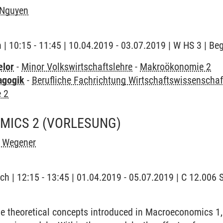
Nguyen
h | 10:15 - 11:45 | 10.04.2019 - 03.07.2019 | W HS 3 | B
elor
-
Minor Volkswirtschaftslehre
-
Makroökonomie 2
agogik
-
Berufliche Fachrichtung Wirtschaftswissenschaf
 2
MICS 2
(VORLESUNG)
h Wegener
ch | 12:15 - 13:45 | 01.04.2019 - 05.07.2019 | C 12.006
e theoretical concepts introduced in Macroeconomics 1,