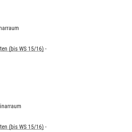
minarraum
ten (bis WS 15/16)
-
minarraum
ten (bis WS 15/16)
-