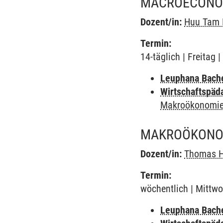
MACROECONOM
Dozent/in:
Huu Tam 
Termin:
14-täglich | Freitag
Leuphana Bach
Wirtschaftspäd
Makroökonomie
MAKROÖKONO
Dozent/in:
Thomas 
Termin:
wöchentlich | Mittwo
Leuphana Bach