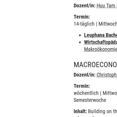
Dozent/in:
Huu Tam 
Termin:
14-täglich | Mittwoc
Leuphana Bach
Wirtschaftspäd
Makroökonomie
MACROECONO
Dozent/in:
Christop
Termin:
wöchentlich | Mittwo
Semesterwoche
Inhalt:
Building on th