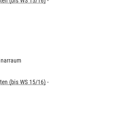
ten (bis WS 15/16)
-
minarraum
ten (bis WS 15/16)
-