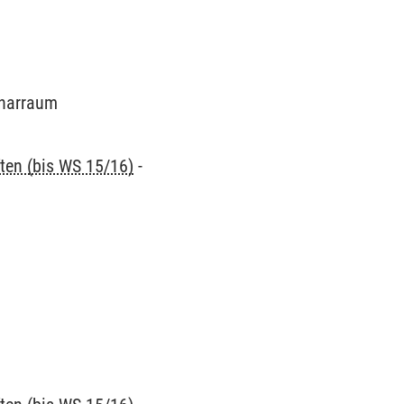
minarraum
ten (bis WS 15/16)
-