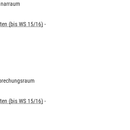
minarraum
ten (bis WS 15/16)
-
esprechungsraum
ten (bis WS 15/16)
-