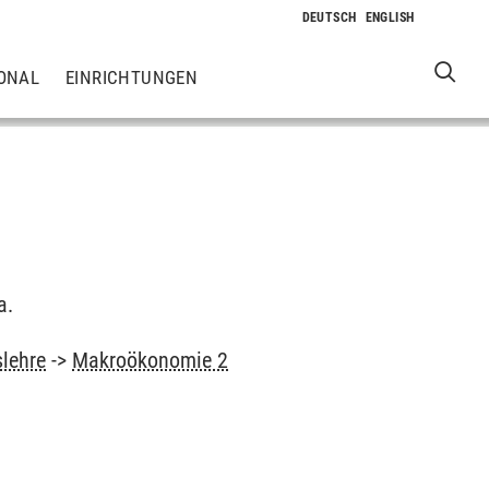
ONAL
EINRICHTUNGEN
a.
slehre
->
Makroökonomie 2