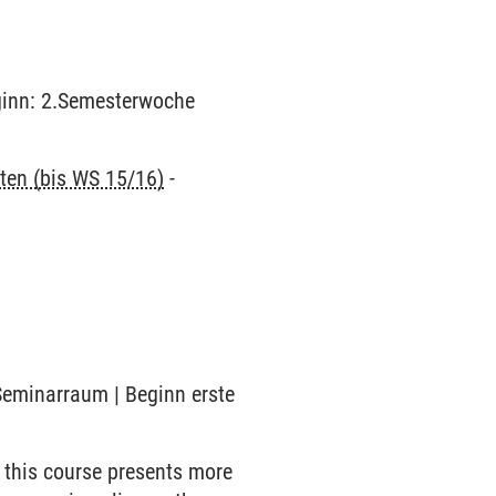
eginn: 2.Semesterwoche
ten (bis WS 15/16)
-
 Seminarraum | Beginn erste
 this course presents more