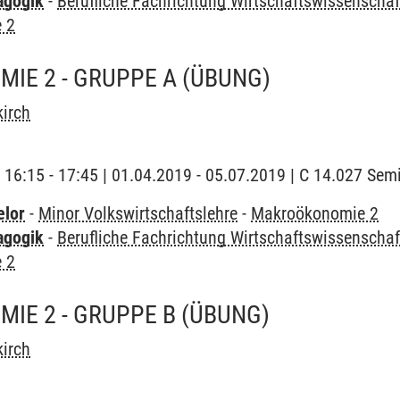
agogik
-
Berufliche Fachrichtung Wirtschaftswissenschaf
 2
IE 2 - GRUPPE A
(ÜBUNG)
irch
| 16:15 - 17:45 | 01.04.2019 - 05.07.2019 | C 14.027 Se
elor
-
Minor Volkswirtschaftslehre
-
Makroökonomie 2
agogik
-
Berufliche Fachrichtung Wirtschaftswissenschaf
 2
IE 2 - GRUPPE B
(ÜBUNG)
irch