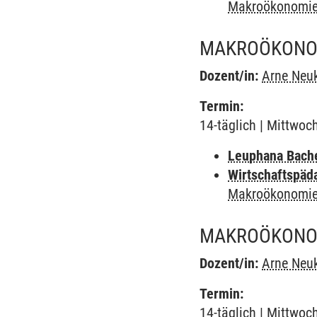
Makroökonomie
MAKROÖKONOM
Dozent/in:
Arne Neuk
Termin:
14-täglich | Mittwoc
Leuphana Bach
Wirtschaftspäd
Makroökonomie
MAKROÖKONOM
Dozent/in:
Arne Neuk
Termin:
14-täglich | Mittwoc