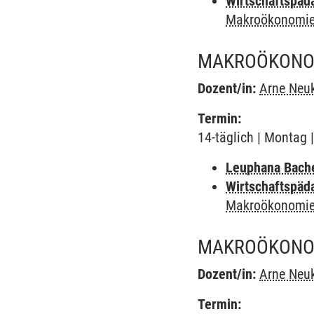
Wirtschaftspäd
Makroökonomie
MAKROÖKONOM
Dozent/in:
Arne Neuk
Termin:
14-täglich | Montag 
Leuphana Bach
Wirtschaftspäd
Makroökonomie
MAKROÖKONOM
Dozent/in:
Arne Neuk
Termin: