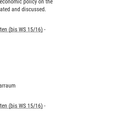
economic policy on the
rated and discussed.
ten (bis WS 15/16)
-
narraum
ten (bis WS 15/16)
-