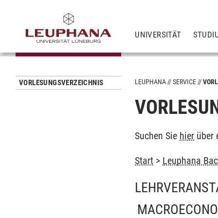
UNIVERSITÄT
STUDI
LEUPHANA
SERVICE
VORL
VORLESUNGSVERZEICHNIS
VORLESUN
Suchen Sie
hier
über 
Start
>
Leuphana Bach
LEHRVERANST
MACROECONO