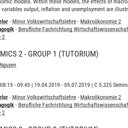
mic models. Within these models, the effects of macro
ariables output, inflation and unemployment are illust
elor
-
Minor Volkswirtschaftslehre
-
Makroökonomie 2
agogik
-
Berufliche Fachrichtung Wirtschaftswissenschaf
 2
ICS 2 - GROUP 1
(TUTORIUM)
Nguyen
 | 08:15 - 09:45 | 19.04.2019 - 05.07.2019 | C 5.325 Semi
elor
-
Minor Volkswirtschaftslehre
-
Makroökonomie 2
agogik
-
Berufliche Fachrichtung Wirtschaftswissenschaf
 2