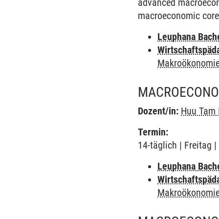
advanced macroecono
macroeconomic core v
Leuphana Bach
Wirtschaftspäd
Makroökonomie
MACROECONOM
Dozent/in:
Huu Tam 
Termin:
14-täglich | Freitag
Leuphana Bach
Wirtschaftspäd
Makroökonomie