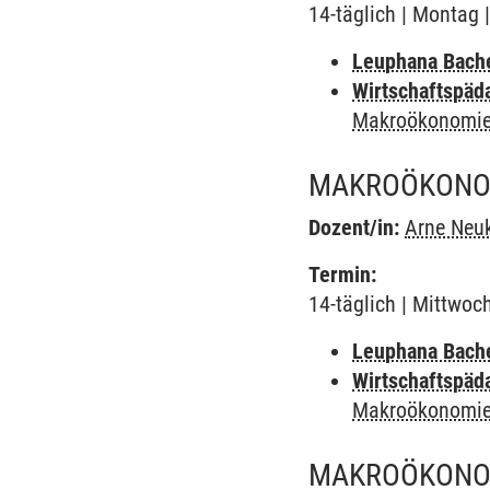
14-täglich | Montag 
Leuphana Bach
Wirtschaftspäd
Makroökonomie
MAKROÖKONOM
Dozent/in:
Arne Neuk
Termin:
14-täglich | Mittwoc
Leuphana Bach
Wirtschaftspäd
Makroökonomie
MAKROÖKONOM