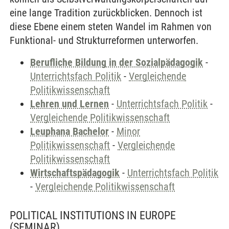
eine lange Tradition zurückblicken. Dennoch ist
diese Ebene einem steten Wandel im Rahmen von
Funktional- und Strukturreformen unterworfen.
Berufliche Bildung in der Sozialpädagogik
-
Unterrichtsfach Politik
-
Vergleichende
Politikwissenschaft
Lehren und Lernen
-
Unterrichtsfach Politik
-
Vergleichende Politikwissenschaft
Leuphana Bachelor
-
Minor
Politikwissenschaft
-
Vergleichende
Politikwissenschaft
Wirtschaftspädagogik
-
Unterrichtsfach Politik
-
Vergleichende Politikwissenschaft
POLITICAL INSTITUTIONS IN EUROPE
(SEMINAR)