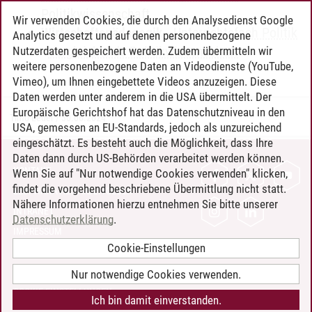
Politikwissenschaft
Wir verwenden Cookies, die durch den Analysedienst Google
Wirtschaftspädagogik
-
Unterrichtsfach Politik
Analytics gesetzt und auf denen personenbezogene
-
Vergleichende Politikwissenschaft
Nutzerdaten gespeichert werden. Zudem übermitteln wir
weitere personenbezogene Daten an Videodienste (YouTube,
Vimeo), um Ihnen eingebettete Videos anzuzeigen. Diese
Daten werden unter anderem in die USA übermittelt. Der
Europäische Gerichtshof hat das Datenschutzniveau in den
Timo Leder
/
30.06.2024
USA, gemessen an EU-Standards, jedoch als unzureichend
eingeschätzt. Es besteht auch die Möglichkeit, dass Ihre
Daten dann durch US-Behörden verarbeitet werden können.
KONTAKT
Wenn Sie auf "Nur notwendige Cookies verwenden" klicken,
findet die vorgehend beschriebene Übermittlung nicht statt.
LEUPHANA ALS ARBEITGEBER
Nähere Informationen hierzu entnehmen Sie bitte unserer
INTRANET
Datenschutzerklärung
.
IMPRESSUM
Cookie-Einstellungen
DATENSCHUTZ
BARRIEREFREIHEIT
Nur notwendige Cookies verwenden.
COOKIE-EINSTELLUNGEN
Ich bin damit einverstanden.