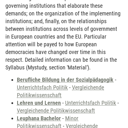
governing institutions that elaborate these
demands; on the organization of the implementing
institutions; and, finally, on the relationships
between institutions across levels of government
in European countries and the EU. Particular
attention will be payed to how European
democracies have changed over time in this
respect. Detailed information can be found in the
Syllabus (Mystudy, section 'Material').
Berufliche Bildung in der Sozialpädagogik
-
Unterrichtsfach Politik
-
Vergleichende
Politikwissenschaft
Lehren und Lernen
-
Unterrichtsfach Politik
-
Vergleichende Politikwissenschaft
Leuphana Bachelor
-
Minor
Politikwissenschaft
-
Vergleichende