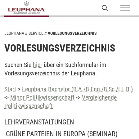
LEUPHANA
SERVICE
VORLESUNGSVERZEICHNIS
VORLESUNGSVERZEICHNIS
Suchen Sie
hier
über ein Suchformular im
Vorlesungsverzeichnis der Leuphana.
Start
>
Leuphana Bachelor (B.A./B.Eng./B.Sc./LL.B.)
->
Minor Politikwissenschaft
->
Vergleichende
Politikwissenschaft
LEHRVERANSTALTUNGEN
GRÜNE PARTEIEN IN EUROPA
(SEMINAR)