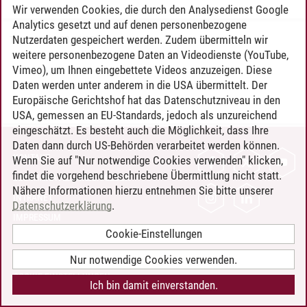
Wir verwenden Cookies, die durch den Analysedienst Google
Analytics gesetzt und auf denen personenbezogene
Nutzerdaten gespeichert werden. Zudem übermitteln wir
Timo Leder
/
30.06.2024
weitere personenbezogene Daten an Videodienste (YouTube,
Vimeo), um Ihnen eingebettete Videos anzuzeigen. Diese
Daten werden unter anderem in die USA übermittelt. Der
Europäische Gerichtshof hat das Datenschutzniveau in den
USA, gemessen an EU-Standards, jedoch als unzureichend
eingeschätzt. Es besteht auch die Möglichkeit, dass Ihre
Daten dann durch US-Behörden verarbeitet werden können.
KONTAKT
Wenn Sie auf "Nur notwendige Cookies verwenden" klicken,
findet die vorgehend beschriebene Übermittlung nicht statt.
LEUPHANA ALS ARBEITGEBER
Nähere Informationen hierzu entnehmen Sie bitte unserer
INTRANET
Datenschutzerklärung
.
IMPRESSUM
Cookie-Einstellungen
DATENSCHUTZ
BARRIEREFREIHEIT
Nur notwendige Cookies verwenden.
COOKIE-EINSTELLUNGEN
Ich bin damit einverstanden.