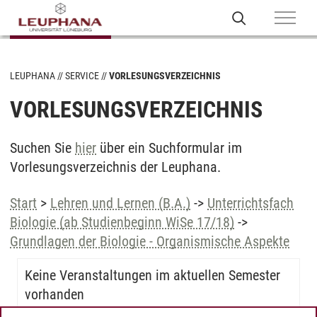
LEUPHANA
SERVICE
VORLESUNGSVERZEICHNIS
VORLESUNGSVERZEICHNIS
Suchen Sie
hier
über ein Suchformular im
Vorlesungsverzeichnis der Leuphana.
Start
>
Lehren und Lernen (B.A.)
->
Unterrichtsfach
Biologie (ab Studienbeginn WiSe 17/18)
->
Grundlagen der Biologie - Organismische Aspekte
Keine Veranstaltungen im aktuellen Semester
vorhanden