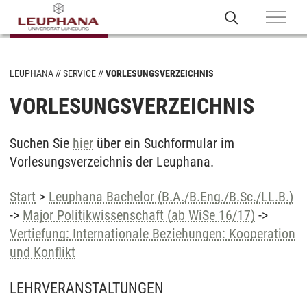
LEUPHANA
SERVICE
VORLESUNGSVERZEICHNIS
VORLESUNGSVERZEICHNIS
Suchen Sie
hier
über ein Suchformular im
Vorlesungsverzeichnis der Leuphana.
Start
>
Leuphana Bachelor (B.A./B.Eng./B.Sc./LL.B.)
->
Major Politikwissenschaft (ab WiSe 16/17)
->
Vertiefung: Internationale Beziehungen: Kooperation
und Konflikt
LEHRVERANSTALTUNGEN