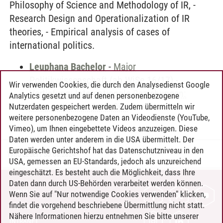
Philosophy of Science and Methodology of IR, -
Research Design and Operationalization of IR
theories, - Empirical analysis of cases of
international politics.
Leuphana Bachelor
-
Major
Politikwissenschaft (ab WiSe 16/17)
-
Wir verwenden Cookies, die durch den Analysedienst Google
Vertiefung: Internationale Beziehungen:
Analytics gesetzt und auf denen personenbezogene
Kooperation und Konflikt
Nutzerdaten gespeichert werden. Zudem übermitteln wir
weitere personenbezogene Daten an Videodienste (YouTube,
Vimeo), um Ihnen eingebettete Videos anzuzeigen. Diese
Daten werden unter anderem in die USA übermittelt. Der
Europäische Gerichtshof hat das Datenschutzniveau in den
Timo Leder
/
30.06.2024
USA, gemessen an EU-Standards, jedoch als unzureichend
eingeschätzt. Es besteht auch die Möglichkeit, dass Ihre
Daten dann durch US-Behörden verarbeitet werden können.
KONTAKT
Wenn Sie auf "Nur notwendige Cookies verwenden" klicken,
findet die vorgehend beschriebene Übermittlung nicht statt.
LEUPHANA ALS ARBEITGEBER
Nähere Informationen hierzu entnehmen Sie bitte unserer
INTRANET