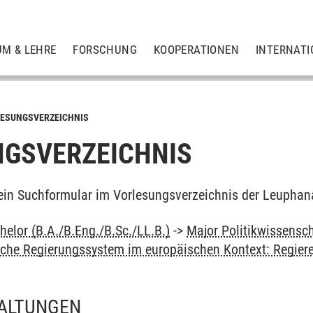
UM & LEHRE
FORSCHUNG
KOOPERATIONEN
INTERNATI
ESUNGSVERZEICHNIS
GSVERZEICHNIS
ein Suchformular im Vorlesungsverzeichnis der Leuphan
elor (B.A./B.Eng./B.Sc./LL.B.)
->
Major Politikwissensc
sche Regierungssystem im europäischen Kontext: Regier
ALTUNGEN