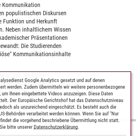
ie Kommunikation
ben populistischen Diskursen
ie Funktion und Herkunft
en. Neben inhaltlichem Wissen
kademischer Präsentationen
gewandt: Die Studierenden
igiöse" Kommunikationsinhalte
fung: Das deutsche
alysedienst Google Analytics gesetzt und auf denen
n Mehrebenensystem
ert werden. Zudem übermitteln wir weitere personenbezogene
efung: Das deutsche
 um Ihnen eingebettete Videos anzuzeigen. Diese Daten
telt. Der Europäische Gerichtshof hat das Datenschutzniveau
edoch als unzureichend eingeschätzt. Es besteht auch die
 US-Behörden verarbeitet werden können. Wenn Sie auf "Nur
indet die vorgehend beschriebene Übermittlung nicht statt.
ie bitte unserer
Datenschutzerklärung
.