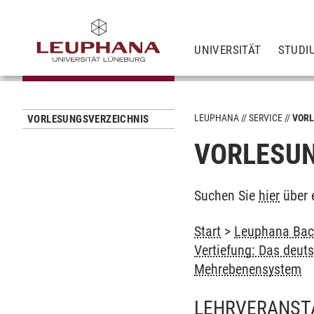
UNIVERSITÄT
STUDI
LEUPHANA
SERVICE
VORL
VORLESUNGSVERZEICHNIS
VORLESUN
Suchen Sie
hier
über 
Start
>
Leuphana Bach
Vertiefung: Das deut
Mehrebenensystem
LEHRVERANST