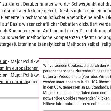
“ zu klären. Darüber hinaus wird der Schwerpunkt auf d
echtsradikaler Akteure gelegt. Diesbezüglich spielen ne
Elemente in rechtspopulistischer Rhetorik eine Rolle. D
l auf Basis wissenschaftlicher Debatten diskutiert werd
uch Kompetenzen im Aufbau und in der Durchführung a
 hinaus werden methodische Kompetenzen erlernt und an
tergestützter inhaltsanalytischer Methoden selbst "rel
elor
-
Major Politikwissenschaft (ab WiSe 16/17)
-
Vertie
Wir verwenden Cookies, die durch den An
em im europäischen Kontext: Regieren im europäische
personenbezogene Nutzerdaten gespeich
elor
-
Major Politikwissenschaft (bis WiSe 15/16)
-
Verti
Daten an Videodienste (YouTube, Vimeo),
em im europäischen Kontext
werden unter anderem in die USA übermit
in den USA, gemessen an EU-Standards, j
Möglichkeit, dass Ihre Daten dann durch
notwendige Cookies verwenden" klicken, f
Nähere Informationen hierzu entnehmen S