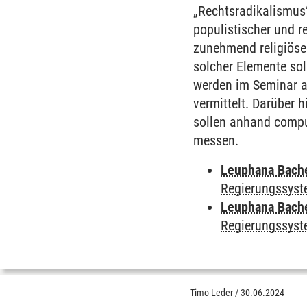
„Rechtsradikalismus
populistischer und r
zunehmend religiöse 
solcher Elemente sol
werden im Seminar a
vermittelt. Darüber
sollen anhand compu
messen.
Leuphana Bach
Regierungssyst
Leuphana Bach
Regierungssyst
Timo Leder
/
30.06.2024