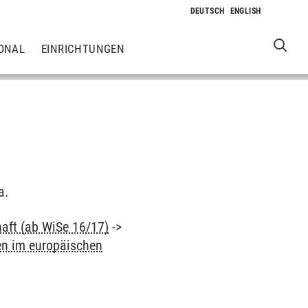
ONAL
EINRICHTUNGEN
a.
haft (ab WiSe 16/17)
->
en im europäischen