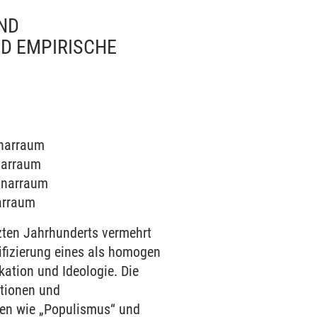
ND
ND EMPIRISCHE
inarraum
inarraum
minarraum
narraum
zten Jahrhunderts vermehrt
ifizierung eines als homogen
ation und Ideologie. Die
itionen und
ten wie „Populismus“ und