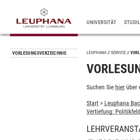
UNIVERSITÄT
STUDI
LEUPHANA
SERVICE
VORL
VORLESUNGSVERZEICHNIS
VORLESUN
Suchen Sie
hier
über 
Start
>
Leuphana Bach
Vertiefung: Politikfe
LEHRVERANST