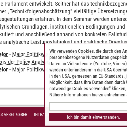
he Parlament entwickelt. Seither hat das technikbezoge
ner „Technikfolgenabschätzung“ vielfältige Übersetzun
Ausgestaltungen erfahren. In dem Seminar werden unters
alytischen Grundlagen, institutionellen Bedingungen und
kutiert und anschließend anhand von konkreten Fallstud
re analytische Leistungsfähigkeit und praktische Orientie
Wir verwenden Cookies, die durch den An
elor
-
Major Politikwissenschaft (ab WiSe 16/17)
-
Vertie
personenbezogene Nutzerdaten gespeich
xis der Policy-Analyse
Daten an Videodienste (YouTube, Vimeo),
elor
-
Major Politikwissenschaft (bis WiSe 15/16)
-
Verti
werden unter anderem in die USA übermit
in den USA, gemessen an EU-Standards, j
Möglichkeit, dass Ihre Daten dann durch
notwendige Cookies verwenden" klicken, f
Nähere Informationen hierzu entnehmen S
S ARBEITGEBER
INTRANET
IMPRESSUM
DATENSCHUTZ
BARR
Ich bin damit einverstanden.