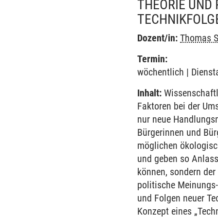
THEORIE UND 
TECHNIKFOL
Dozent/in:
Thomas S
Termin:
wöchentlich | Dienst
Inhalt:
Wissenschaftl
Faktoren bei der Um
nur neue Handlungsm
Bürgerinnen und Bürg
möglichen ökologisc
und geben so Anlass 
können, sondern der 
politische Meinungs
und Folgen neuer Tec
Konzept eines „Tech