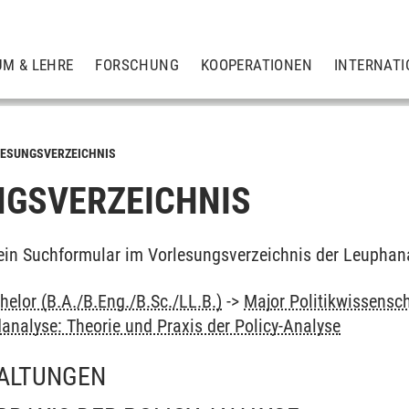
UM & LEHRE
FORSCHUNG
KOOPERATIONEN
INTERNATI
ESUNGSVERZEICHNIS
GSVERZEICHNIS
ein Suchformular im Vorlesungsverzeichnis der Leuphan
elor (B.A./B.Eng./B.Sc./LL.B.)
->
Major Politikwissensc
ldanalyse: Theorie und Praxis der Policy-Analyse
ALTUNGEN