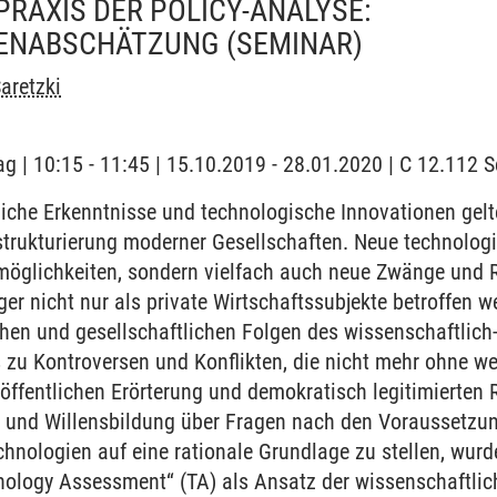
PRAXIS DER POLICY-ANALYSE:
GENABSCHÄTZUNG
(SEMINAR)
aretzki
ag | 10:15 - 11:45 | 15.10.2019 - 28.01.2020 | C 12.112
iche Erkenntnisse und technologische Innovationen gel
strukturierung moderner Gesellschaften. Neue technolog
öglichkeiten, sondern vielfach auch neue Zwänge und R
er nicht nur als private Wirtschaftssubjekte betroffen w
hen und gesellschaftlichen Folgen des wissenschaftlic
zu Kontroversen und Konflikten, die nicht mehr ohne wei
öffentlichen Erörterung und demokratisch legitimierten
- und Willensbildung über Fragen nach den Voraussetz
hnologien auf eine rationale Grundlage zu stellen, wur
nology Assessment“ (TA) als Ansatz der wissenschaftlic