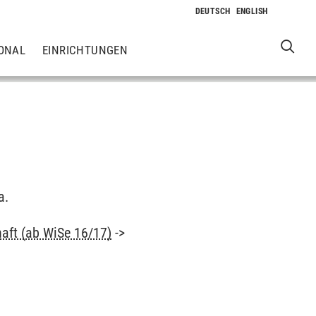
ONAL
EINRICHTUNGEN
a.
haft (ab WiSe 16/17)
->