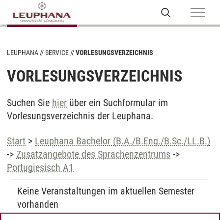
LEUPHANA
SERVICE
VORLESUNGSVERZEICHNIS
VORLESUNGSVERZEICHNIS
Suchen Sie
hier
über ein Suchformular im
Vorlesungsverzeichnis der Leuphana.
Start
>
Leuphana Bachelor (B.A./B.Eng./B.Sc./LL.B.)
->
Zusatzangebote des Sprachenzentrums
->
Portugiesisch A1
Keine Veranstaltungen im aktuellen Semester
vorhanden