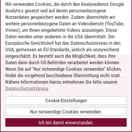
Wir verwenden Cookies, die durch den Analysedienst Google
Analytics gesetzt und auf denen personenbezogene
Nutzerdaten gespeichert werden. Zudem übermitteln wir
Timo Leder
/
30.06.2024
weitere personenbezogene Daten an Videodienste (YouTube,
Vimeo), um Ihnen eingebettete Videos anzuzeigen. Diese
Daten werden unter anderem in die USA übermittelt. Der
Europäische Gerichtshof hat das Datenschutzniveau in den
USA, gemessen an EU-Standards, jedoch als unzureichend
eingeschätzt. Es besteht auch die Möglichkeit, dass Ihre
Daten dann durch US-Behörden verarbeitet werden können.
KONTAKT
Wenn Sie auf "Nur notwendige Cookies verwenden" klicken,
findet die vorgehend beschriebene Übermittlung nicht statt.
LEUPHANA ALS ARBEITGEBER
Nähere Informationen hierzu entnehmen Sie bitte unserer
INTRANET
Datenschutzerklärung
.
IMPRESSUM
Cookie-Einstellungen
DATENSCHUTZ
BARRIEREFREIHEIT
Nur notwendige Cookies verwenden.
COOKIE-EINSTELLUNGEN
Ich bin damit einverstanden.