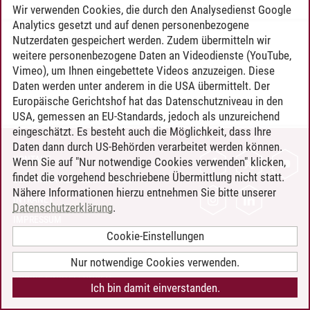
Wir verwenden Cookies, die durch den Analysedienst Google
Analytics gesetzt und auf denen personenbezogene
Nutzerdaten gespeichert werden. Zudem übermitteln wir
Timo Leder
/
30.06.2024
weitere personenbezogene Daten an Videodienste (YouTube,
Vimeo), um Ihnen eingebettete Videos anzuzeigen. Diese
Daten werden unter anderem in die USA übermittelt. Der
Europäische Gerichtshof hat das Datenschutzniveau in den
USA, gemessen an EU-Standards, jedoch als unzureichend
eingeschätzt. Es besteht auch die Möglichkeit, dass Ihre
Daten dann durch US-Behörden verarbeitet werden können.
KONTAKT
Wenn Sie auf "Nur notwendige Cookies verwenden" klicken,
findet die vorgehend beschriebene Übermittlung nicht statt.
LEUPHANA ALS ARBEITGEBER
Nähere Informationen hierzu entnehmen Sie bitte unserer
INTRANET
Datenschutzerklärung
.
IMPRESSUM
Cookie-Einstellungen
DATENSCHUTZ
BARRIEREFREIHEIT
Nur notwendige Cookies verwenden.
COOKIE-EINSTELLUNGEN
Ich bin damit einverstanden.