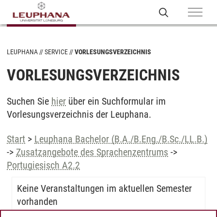
LEUPHANA
SERVICE
VORLESUNGSVERZEICHNIS
VORLESUNGSVERZEICHNIS
Suchen Sie
hier
über ein Suchformular im
Vorlesungsverzeichnis der Leuphana.
Start
>
Leuphana Bachelor (B.A./B.Eng./B.Sc./LL.B.)
->
Zusatzangebote des Sprachenzentrums
->
Portugiesisch A2.2
Keine Veranstaltungen im aktuellen Semester
vorhanden