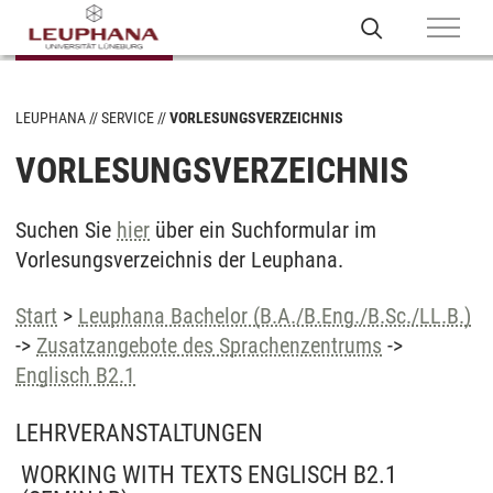
LEUPHANA
SERVICE
VORLESUNGSVERZEICHNIS
VORLESUNGSVERZEICHNIS
Suchen Sie
hier
über ein Suchformular im
Vorlesungsverzeichnis der Leuphana.
Start
>
Leuphana Bachelor (B.A./B.Eng./B.Sc./LL.B.)
->
Zusatzangebote des Sprachenzentrums
->
Englisch B2.1
LEHRVERANSTALTUNGEN
WORKING WITH TEXTS ENGLISCH B2.1