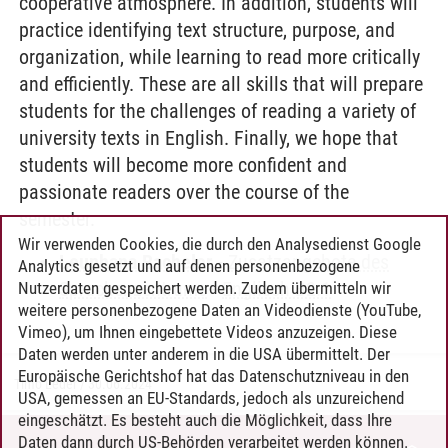
cooperative atmosphere. In addition, students will
practice identifying text structure, purpose, and
organization, while learning to read more critically
and efficiently. These are all skills that will prepare
students for the challenges of reading a variety of
university texts in English. Finally, we hope that
students will become more confident and
passionate readers over the course of the
semester.
Wir verwenden Cookies, die durch den Analysedienst Google
Leuphana Bachelor
-
Zusatzangebote des
Analytics gesetzt und auf denen personenbezogene
Sprachenzentrums
-
Englisch B2.1
Nutzerdaten gespeichert werden. Zudem übermitteln wir
weitere personenbezogene Daten an Videodienste (YouTube,
Vimeo), um Ihnen eingebettete Videos anzuzeigen. Diese
Daten werden unter anderem in die USA übermittelt. Der
Europäische Gerichtshof hat das Datenschutzniveau in den
Timo Leder
/
30.06.2024
USA, gemessen an EU-Standards, jedoch als unzureichend
eingeschätzt. Es besteht auch die Möglichkeit, dass Ihre
Daten dann durch US-Behörden verarbeitet werden können.