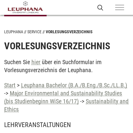
LEUPHANA
SERVICE
VORLESUNGSVERZEICHNIS
VORLESUNGSVERZEICHNIS
Suchen Sie
hier
über ein Suchformular im
Vorlesungsverzeichnis der Leuphana.
Start
>
Leuphana Bachelor (B.A./B.Eng./B.Sc./LL.B.)
->
Major Environmental and Sustainability Studies
(bis Studienbeginn WiSe 16/17)
->
Sustainability and
Ethics
LEHRVERANSTALTUNGEN