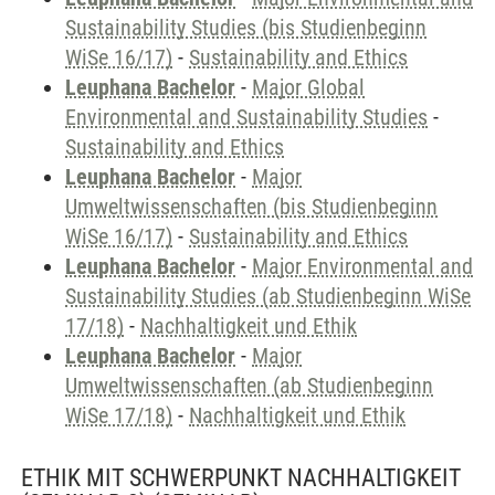
Sustainability Studies (bis Studienbeginn
WiSe 16/17)
-
Sustainability and Ethics
Leuphana Bachelor
-
Major Global
Environmental and Sustainability Studies
-
Sustainability and Ethics
Leuphana Bachelor
-
Major
Umweltwissenschaften (bis Studienbeginn
WiSe 16/17)
-
Sustainability and Ethics
Leuphana Bachelor
-
Major Environmental and
Sustainability Studies (ab Studienbeginn WiSe
17/18)
-
Nachhaltigkeit und Ethik
Leuphana Bachelor
-
Major
Umweltwissenschaften (ab Studienbeginn
WiSe 17/18)
-
Nachhaltigkeit und Ethik
ETHIK MIT SCHWERPUNKT NACHHALTIGKEIT