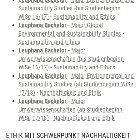
Sustainability Studies (bis Studienbeginn
WiSe 16/17)
-
Sustainability and Ethics
Leuphana Bachelor
-
Major Global
Environmental and Sustainability Studies
-
Sustainability and Ethics
Leuphana Bachelor
-
Major
Umweltwissenschaften (bis Studienbeginn
WiSe 16/17)
-
Sustainability and Ethics
Leuphana Bachelor
-
Major Environmental and
Sustainability Studies (ab Studienbeginn WiSe
17/18)
-
Nachhaltigkeit und Ethik
Leuphana Bachelor
-
Major
Umweltwissenschaften (ab Studienbeginn
WiSe 17/18)
-
Nachhaltigkeit und Ethik
ETHIK MIT SCHWERPUNKT NACHHALTIGKEIT