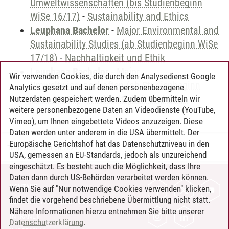
Umweltwissenschaften (bis Studienbeginn
WiSe 16/17)
-
Sustainability and Ethics
Leuphana Bachelor
-
Major Environmental and
Sustainability Studies (ab Studienbeginn WiSe
17/18)
-
Nachhaltigkeit und Ethik
Leuphana Bachelor
-
Major
Wir verwenden Cookies, die durch den Analysedienst Google
Umweltwissenschaften (ab Studienbeginn
Analytics gesetzt und auf denen personenbezogene
WiSe 17/18)
-
Nachhaltigkeit und Ethik
Nutzerdaten gespeichert werden. Zudem übermitteln wir
weitere personenbezogene Daten an Videodienste (YouTube,
Vimeo), um Ihnen eingebettete Videos anzuzeigen. Diese
Daten werden unter anderem in die USA übermittelt. Der
Europäische Gerichtshof hat das Datenschutzniveau in den
Timo Leder
/
30.06.2024
USA, gemessen an EU-Standards, jedoch als unzureichend
eingeschätzt. Es besteht auch die Möglichkeit, dass Ihre
Daten dann durch US-Behörden verarbeitet werden können.
KONTAKT
Wenn Sie auf "Nur notwendige Cookies verwenden" klicken,
findet die vorgehend beschriebene Übermittlung nicht statt.
LEUPHANA ALS ARBEITGEBER
Nähere Informationen hierzu entnehmen Sie bitte unserer
INTRANET
Datenschutzerklärung
.