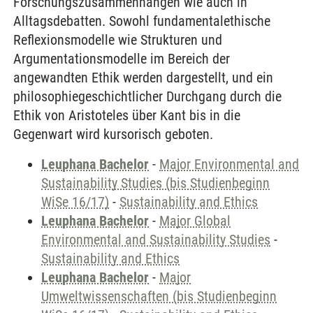
Forschungszusammenhängen wie auch in
Alltagsdebatten. Sowohl fundamentalethische
Reflexionsmodelle wie Strukturen und
Argumentationsmodelle im Bereich der
angewandten Ethik werden dargestellt, und ein
philosophiegeschichtlicher Durchgang durch die
Ethik von Aristoteles über Kant bis in die
Gegenwart wird kursorisch geboten.
Leuphana Bachelor
-
Major Environmental and
Sustainability Studies (bis Studienbeginn
WiSe 16/17)
-
Sustainability and Ethics
Leuphana Bachelor
-
Major Global
Environmental and Sustainability Studies
-
Sustainability and Ethics
Leuphana Bachelor
-
Major
Umweltwissenschaften (bis Studienbeginn