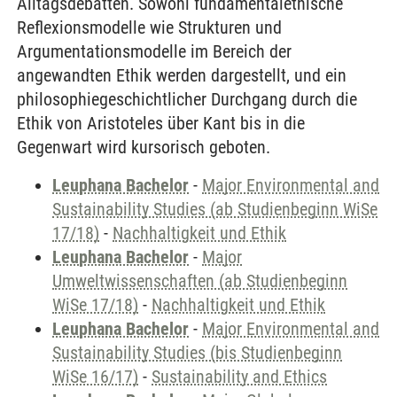
Alltagsdebatten. Sowohl fundamentalethische
Reflexionsmodelle wie Strukturen und
Argumentationsmodelle im Bereich der
angewandten Ethik werden dargestellt, und ein
philosophiegeschichtlicher Durchgang durch die
Ethik von Aristoteles über Kant bis in die
Gegenwart wird kursorisch geboten.
Leuphana Bachelor
-
Major Environmental and
Sustainability Studies (ab Studienbeginn WiSe
17/18)
-
Nachhaltigkeit und Ethik
Leuphana Bachelor
-
Major
Umweltwissenschaften (ab Studienbeginn
WiSe 17/18)
-
Nachhaltigkeit und Ethik
Leuphana Bachelor
-
Major Environmental and
Sustainability Studies (bis Studienbeginn
WiSe 16/17)
-
Sustainability and Ethics