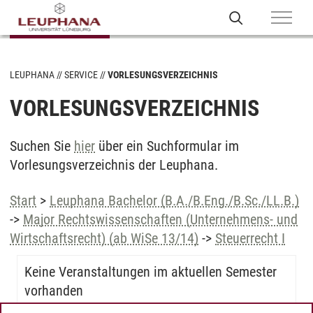
LEUPHANA
SERVICE
VORLESUNGSVERZEICHNIS
VORLESUNGSVERZEICHNIS
Suchen Sie
hier
über ein Suchformular im
Vorlesungsverzeichnis der Leuphana.
Start
>
Leuphana Bachelor (B.A./B.Eng./B.Sc./LL.B.)
->
Major Rechtswissenschaften (Unternehmens- und
Wirtschaftsrecht) (ab WiSe 13/14)
->
Steuerrecht I
Keine Veranstaltungen im aktuellen Semester
vorhanden