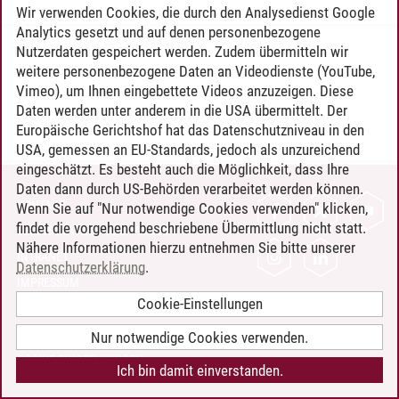
Wir verwenden Cookies, die durch den Analysedienst Google
Analytics gesetzt und auf denen personenbezogene
Nutzerdaten gespeichert werden. Zudem übermitteln wir
Timo Leder
/
30.06.2024
weitere personenbezogene Daten an Videodienste (YouTube,
Vimeo), um Ihnen eingebettete Videos anzuzeigen. Diese
Daten werden unter anderem in die USA übermittelt. Der
Europäische Gerichtshof hat das Datenschutzniveau in den
USA, gemessen an EU-Standards, jedoch als unzureichend
eingeschätzt. Es besteht auch die Möglichkeit, dass Ihre
Daten dann durch US-Behörden verarbeitet werden können.
KONTAKT
Wenn Sie auf "Nur notwendige Cookies verwenden" klicken,
findet die vorgehend beschriebene Übermittlung nicht statt.
LEUPHANA ALS ARBEITGEBER
Nähere Informationen hierzu entnehmen Sie bitte unserer
INTRANET
Datenschutzerklärung
.
IMPRESSUM
Cookie-Einstellungen
DATENSCHUTZ
BARRIEREFREIHEIT
Nur notwendige Cookies verwenden.
COOKIE-EINSTELLUNGEN
Ich bin damit einverstanden.