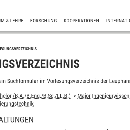
UM & LEHRE
FORSCHUNG
KOOPERATIONEN
INTERNATI
ESUNGSVERZEICHNIS
GSVERZEICHNIS
ein Suchformular im Vorlesungsverzeichnis der Leuphan
elor (B.A./B.Eng./B.Sc./LL.B.)
->
Major Ingenieurwissens
ierungstechnik
ALTUNGEN