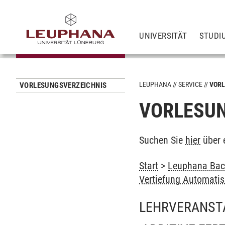
UNIVERSITÄT
STUDI
LEUPHANA
SERVICE
VORL
VORLESUNGSVERZEICHNIS
VORLESUN
Suchen Sie
hier
über 
Start
>
Leuphana Bach
Vertiefung Automatis
LEHRVERANST