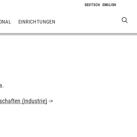
ONAL
EINRICHTUNGEN
a.
chaften (Industrie)
->