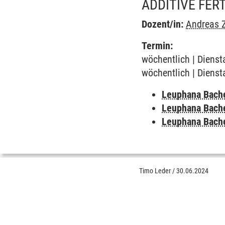
ADDITIVE FER
Dozent/in:
Andreas Z
Termin:
wöchentlich | Dienst
wöchentlich | Dienst
Leuphana Bach
Leuphana Bach
Leuphana Bach
Timo Leder
/
30.06.2024