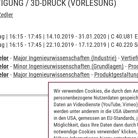
TIGUNG / 3D-DRUCK
(VORLESUNG)
edler
ag | 16:15 - 17:45 | 14.10.2019 - 31.01.2020 | C 40.U81 E
ag | 16:15 - 17:45 | 22.10.2019 - 17.12.2019 | C 40.220
elor
-
Major Ingenieurwissenschaften (Industrie)
-
Vertie
elor
-
Minor Ingenieurwissenschaften (Grundlagen)
-
Pro
elor
-
Major Ingenieurwissenschaften
-
Produktgestaltun
Wir verwenden Cookies, die durch den An
personenbezogene Nutzerdaten gespeich
Daten an Videodienste (YouTube, Vimeo),
werden unter anderem in die USA übermit
in den USA, gemessen an EU-Standards, j
Möglichkeit, dass Ihre Daten dann durch
notwendige Cookies verwenden" klicken, f