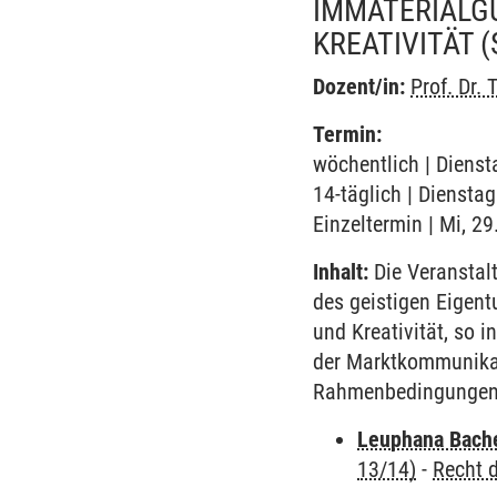
IMMATERIALG
KREATIVITÄT
(
Dozent/in:
Prof. Dr. 
Termin:
wöchentlich | Dienst
14-täglich | Diensta
Einzeltermin | Mi, 2
Inhalt:
Die Veranstalt
des geistigen Eigent
und Kreativität, so 
der Marktkommunikati
Rahmenbedingungen
Leuphana Bach
13/14)
-
Recht 