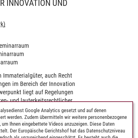
R INNOVATION UND
rk)
 Seminarraum
eminarraum
inarraum
n Immaterialgüter, auch Recht
ngen im Bereich der Innovation
hwerpunkt liegt auf Regelungen
n- und lauterkeitsrechtlicher
alysedienst Google Analytics gesetzt und auf denen
ert werden. Zudem übermitteln wir weitere personenbezogene
irtschaftsrecht) (ab WiSe
 um Ihnen eingebettete Videos anzuzeigen. Diese Daten
telt. Der Europäische Gerichtshof hat das Datenschutzniveau
edoch als unzureichend eingeschätzt. Es besteht auch die