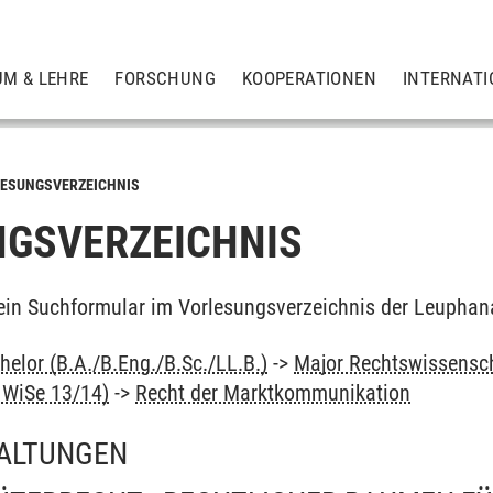
UM & LEHRE
FORSCHUNG
KOOPERATIONEN
INTERNATI
ESUNGSVERZEICHNIS
GSVERZEICHNIS
ein Suchformular im Vorlesungsverzeichnis der Leuphan
elor (B.A./B.Eng./B.Sc./LL.B.)
->
Major Rechtswissensc
b WiSe 13/14)
->
Recht der Marktkommunikation
ALTUNGEN