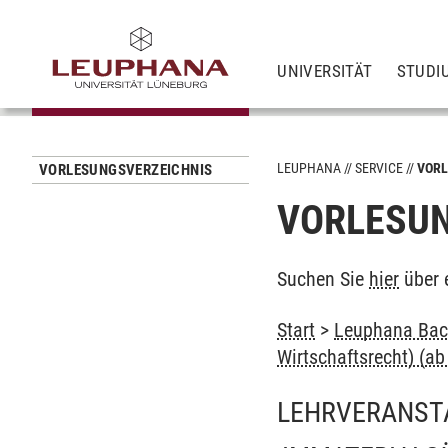
UNIVERSITÄT
STUDI
LEUPHANA
SERVICE
VORL
VORLESUNGSVERZEICHNIS
VORLESUN
Suchen Sie
hier
über 
Start
>
Leuphana Bach
Wirtschaftsrecht) (a
LEHRVERANST