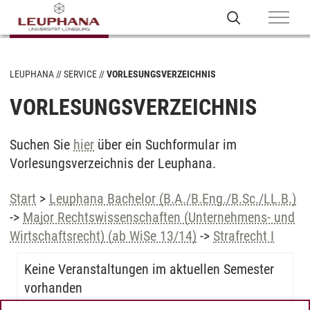
LEUPHANA
SERVICE
VORLESUNGSVERZEICHNIS
VORLESUNGSVERZEICHNIS
Suchen Sie
hier
über ein Suchformular im
Vorlesungsverzeichnis der Leuphana.
Start
>
Leuphana Bachelor (B.A./B.Eng./B.Sc./LL.B.)
->
Major Rechtswissenschaften (Unternehmens- und
Wirtschaftsrecht) (ab WiSe 13/14)
->
Strafrecht I
Keine Veranstaltungen im aktuellen Semester
vorhanden