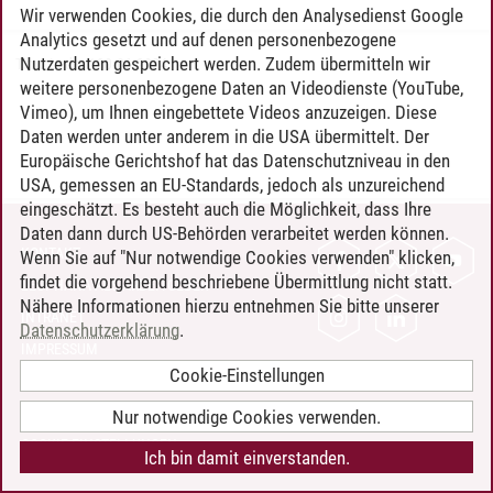
Wir verwenden Cookies, die durch den Analysedienst Google
Analytics gesetzt und auf denen personenbezogene
Nutzerdaten gespeichert werden. Zudem übermitteln wir
Timo Leder
/
30.06.2024
weitere personenbezogene Daten an Videodienste (YouTube,
Vimeo), um Ihnen eingebettete Videos anzuzeigen. Diese
Daten werden unter anderem in die USA übermittelt. Der
Europäische Gerichtshof hat das Datenschutzniveau in den
USA, gemessen an EU-Standards, jedoch als unzureichend
eingeschätzt. Es besteht auch die Möglichkeit, dass Ihre
Daten dann durch US-Behörden verarbeitet werden können.
KONTAKT
Wenn Sie auf "Nur notwendige Cookies verwenden" klicken,
findet die vorgehend beschriebene Übermittlung nicht statt.
LEUPHANA ALS ARBEITGEBER
Nähere Informationen hierzu entnehmen Sie bitte unserer
INTRANET
Datenschutzerklärung
.
IMPRESSUM
Cookie-Einstellungen
DATENSCHUTZ
BARRIEREFREIHEIT
Nur notwendige Cookies verwenden.
COOKIE-EINSTELLUNGEN
Ich bin damit einverstanden.