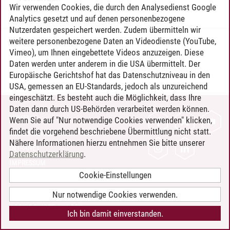
Wir verwenden Cookies, die durch den Analysedienst Google
Analytics gesetzt und auf denen personenbezogene
Nutzerdaten gespeichert werden. Zudem übermitteln wir
weitere personenbezogene Daten an Videodienste (YouTube,
Timo Leder
/
30.06.2024
Vimeo), um Ihnen eingebettete Videos anzuzeigen. Diese
Daten werden unter anderem in die USA übermittelt. Der
Europäische Gerichtshof hat das Datenschutzniveau in den
USA, gemessen an EU-Standards, jedoch als unzureichend
eingeschätzt. Es besteht auch die Möglichkeit, dass Ihre
Daten dann durch US-Behörden verarbeitet werden können.
KONTAKT
Wenn Sie auf "Nur notwendige Cookies verwenden" klicken,
findet die vorgehend beschriebene Übermittlung nicht statt.
LEUPHANA ALS ARBEITGEBER
Nähere Informationen hierzu entnehmen Sie bitte unserer
INTRANET
Datenschutzerklärung
.
IMPRESSUM
Cookie-Einstellungen
DATENSCHUTZ
BARRIEREFREIHEIT
Nur notwendige Cookies verwenden.
COOKIE-EINSTELLUNGEN
Ich bin damit einverstanden.