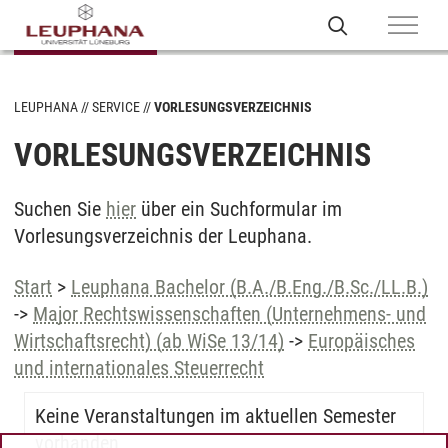
LEUPHANA
SERVICE
VORLESUNGSVERZEICHNIS
VORLESUNGSVERZEICHNIS
Suchen Sie
hier
über ein Suchformular im
Vorlesungsverzeichnis der Leuphana.
Start
>
Leuphana Bachelor (B.A./B.Eng./B.Sc./LL.B.)
->
Major Rechtswissenschaften (Unternehmens- und
Wirtschaftsrecht) (ab WiSe 13/14)
->
Europäisches
und internationales Steuerrecht
Keine Veranstaltungen im aktuellen Semester
vorhanden