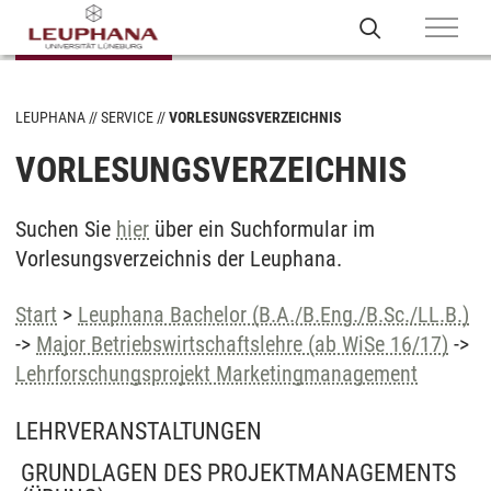
LEUPHANA
SERVICE
VORLESUNGSVERZEICHNIS
VORLESUNGSVERZEICHNIS
Suchen Sie
hier
über ein Suchformular im
Vorlesungsverzeichnis der Leuphana.
Start
>
Leuphana Bachelor (B.A./B.Eng./B.Sc./LL.B.)
->
Major Betriebswirtschaftslehre (ab WiSe 16/17)
->
Lehrforschungsprojekt Marketingmanagement
LEHRVERANSTALTUNGEN
GRUNDLAGEN DES PROJEKTMANAGEMENTS