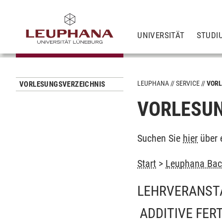
UNIVERSITÄT
STUDI
LEUPHANA
SERVICE
VORL
VORLESUNGSVERZEICHNIS
VORLESUN
Suchen Sie
hier
über 
Start
>
Leuphana Bach
LEHRVERANST
ADDITIVE FER