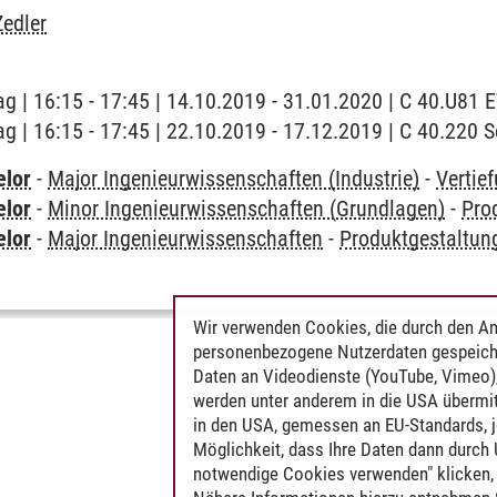
edler
ag | 16:15 - 17:45 | 14.10.2019 - 31.01.2020 | C 40.U81 E
ag | 16:15 - 17:45 | 22.10.2019 - 17.12.2019 | C 40.220
elor
-
Major Ingenieurwissenschaften (Industrie)
-
Vertie
elor
-
Minor Ingenieurwissenschaften (Grundlagen)
-
Pro
elor
-
Major Ingenieurwissenschaften
-
Produktgestaltun
Wir verwenden Cookies, die durch den An
personenbezogene Nutzerdaten gespeich
Daten an Videodienste (YouTube, Vimeo),
werden unter anderem in die USA übermit
in den USA, gemessen an EU-Standards, j
Möglichkeit, dass Ihre Daten dann durch
notwendige Cookies verwenden" klicken, f