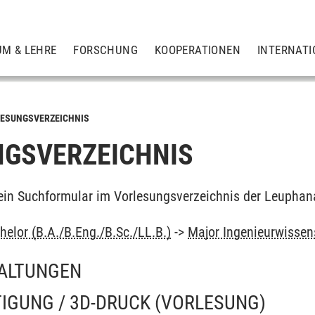
UM & LEHRE
FORSCHUNG
KOOPERATIONEN
INTERNATI
ESUNGSVERZEICHNIS
GSVERZEICHNIS
ein Suchformular im Vorlesungsverzeichnis der Leuphan
elor (B.A./B.Eng./B.Sc./LL.B.)
->
Major Ingenieurwissen
ALTUNGEN
TIGUNG / 3D-DRUCK
(VORLESUNG)