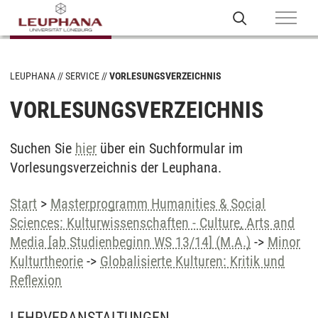
LEUPHANA
SERVICE
VORLESUNGSVERZEICHNIS
VORLESUNGSVERZEICHNIS
Suchen Sie
hier
über ein Suchformular im
Vorlesungsverzeichnis der Leuphana.
Start
>
Masterprogramm Humanities & Social
Sciences: Kulturwissenschaften - Culture, Arts and
Media [ab Studienbeginn WS 13/14] (M.A.)
->
Minor
Kulturtheorie
->
Globalisierte Kulturen: Kritik und
Reflexion
LEHRVERANSTALTUNGEN