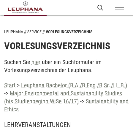
LEUPHANA
SERVICE
VORLESUNGSVERZEICHNIS
VORLESUNGSVERZEICHNIS
Suchen Sie
hier
über ein Suchformular im
Vorlesungsverzeichnis der Leuphana.
Start
>
Leuphana Bachelor (B.A./B.Eng./B.Sc./LL.B.)
->
Major Environmental and Sustainability Studies
(bis Studienbeginn WiSe 16/17)
->
Sustainability and
Ethics
LEHRVERANSTALTUNGEN