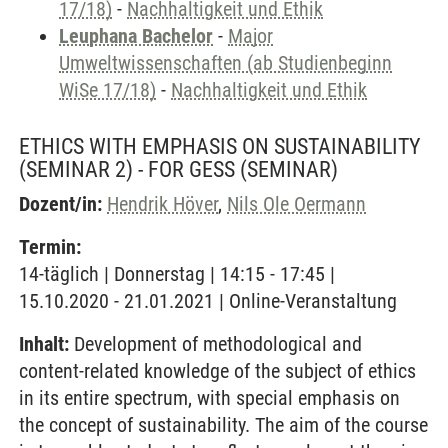
17/18)
-
Nachhaltigkeit und Ethik
Leuphana Bachelor
-
Major
Umweltwissenschaften (ab Studienbeginn
WiSe 17/18)
-
Nachhaltigkeit und Ethik
ETHICS WITH EMPHASIS ON SUSTAINABILITY
(SEMINAR 2) - FOR GESS
(SEMINAR)
Dozent/in:
Hendrik Höver
,
Nils Ole Oermann
Termin:
14-täglich | Donnerstag | 14:15 - 17:45 |
15.10.2020 - 21.01.2021 | Online-Veranstaltung
Inhalt:
Development of methodological and
content-related knowledge of the subject of ethics
in its entire spectrum, with special emphasis on
the concept of sustainability. The aim of the course