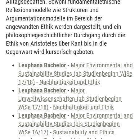
Alltagsdebatten. Sowohl fundamentalethische
Reflexionsmodelle wie Strukturen und
Argumentationsmodelle im Bereich der
angewandten Ethik werden dargestellt, und ein
philosophiegeschichtlicher Durchgang durch die
Ethik von Aristoteles über Kant bis in die
Gegenwart wird kursorisch geboten.
Leuphana Bachelor
-
Major Environmental and
Sustainability Studies (ab Studienbeginn WiSe
17/18)
-
Nachhaltigkeit und Ethik
Leuphana Bachelor
-
Major
Umweltwissenschaften (ab Studienbeginn
WiSe 17/18)
-
Nachhaltigkeit und Ethik
Leuphana Bachelor
-
Major Environmental and
Sustainability Studies (bis Studienbeginn
WiSe 16/17)
-
Sustainability and Ethics