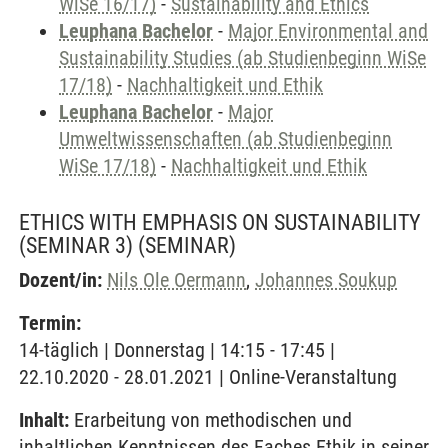
WiSe 16/17)
-
Sustainability and Ethics
Leuphana Bachelor
-
Major Environmental and
Sustainability Studies (ab Studienbeginn WiSe
17/18)
-
Nachhaltigkeit und Ethik
Leuphana Bachelor
-
Major
Umweltwissenschaften (ab Studienbeginn
WiSe 17/18)
-
Nachhaltigkeit und Ethik
ETHICS WITH EMPHASIS ON SUSTAINABILITY
(SEMINAR 3)
(SEMINAR)
Dozent/in:
Nils Ole Oermann
,
Johannes Soukup
Termin:
14-täglich | Donnerstag | 14:15 - 17:45 |
22.10.2020 - 28.01.2021 | Online-Veranstaltung
Inhalt:
Erarbeitung von methodischen und
inhaltlichen Kenntnissen des Faches Ethik in seiner