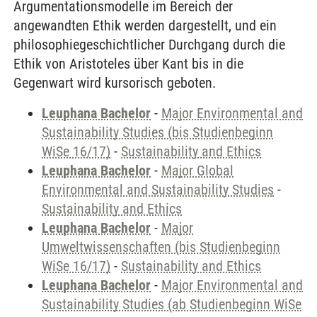
Argumentationsmodelle im Bereich der
angewandten Ethik werden dargestellt, und ein
philosophiegeschichtlicher Durchgang durch die
Ethik von Aristoteles über Kant bis in die
Gegenwart wird kursorisch geboten.
Leuphana Bachelor
-
Major Environmental and
Sustainability Studies (bis Studienbeginn
WiSe 16/17)
-
Sustainability and Ethics
Leuphana Bachelor
-
Major Global
Environmental and Sustainability Studies
-
Sustainability and Ethics
Leuphana Bachelor
-
Major
Umweltwissenschaften (bis Studienbeginn
WiSe 16/17)
-
Sustainability and Ethics
Leuphana Bachelor
-
Major Environmental and
Sustainability Studies (ab Studienbeginn WiSe