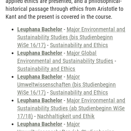
applied ethics are presented, and a philosophical-
historical passage through ethics from Aristotle to
Kant and the present is covered in the course.
Leuphana Bachelor
-
Major Environmental and
Sustainability Studies (bis Studienbeginn
WiSe 16/17)
-
Sustainability and Ethics
Leuphana Bachelor
-
Major Global
Environmental and Sustainability Studies
-
Sustainability and Ethics
Leuphana Bachelor
-
Major
Umweltwissenschaften (bis Studienbeginn
WiSe 16/17)
-
Sustainability and Ethics
Leuphana Bachelor
-
Major Environmental and
Sustainability Studies (ab Studienbeginn WiSe
17/18)
-
Nachhaltigkeit und Ethik
Leuphana Bachelor
-
Major