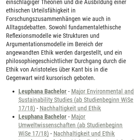
einschlägiger Theorien und die Ausbildung einer
ethischen Urteilsfähigkeit in
Forschungszusammenhängen wie auch in
Alltagsdebatten. Sowohl fundamentalethische
Reflexionsmodelle wie Strukturen und
Argumentationsmodelle im Bereich der
angewandten Ethik werden dargestellt, und ein
philosophiegeschichtlicher Durchgang durch die
Ethik von Aristoteles über Kant bis in die
Gegenwart wird kursorisch geboten.
Leuphana Bachelor
-
Major Environmental and
Sustainability Studies (ab Studienbeginn WiSe
17/18)
-
Nachhaltigkeit und Ethik
Leuphana Bachelor
-
Major
Umweltwissenschaften (ab Studienbeginn
WiSe 17/18)
-
Nachhaltigkeit und Ethik