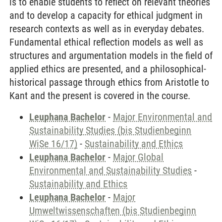
is to enable students to reflect on relevant theories
and to develop a capacity for ethical judgment in
research contexts as well as in everyday debates.
Fundamental ethical reflection models as well as
structures and argumentation models in the field of
applied ethics are presented, and a philosophical-
historical passage through ethics from Aristotle to
Kant and the present is covered in the course.
Leuphana Bachelor
-
Major Environmental and
Sustainability Studies (bis Studienbeginn
WiSe 16/17)
-
Sustainability and Ethics
Leuphana Bachelor
-
Major Global
Environmental and Sustainability Studies
-
Sustainability and Ethics
Leuphana Bachelor
-
Major
Umweltwissenschaften (bis Studienbeginn