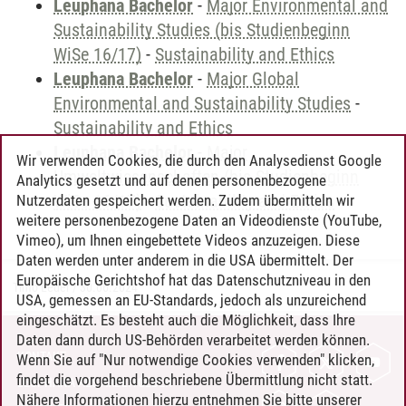
Leuphana Bachelor
-
Major Environmental and
Sustainability Studies (bis Studienbeginn
WiSe 16/17)
-
Sustainability and Ethics
Leuphana Bachelor
-
Major Global
Environmental and Sustainability Studies
-
Sustainability and Ethics
Leuphana Bachelor
-
Major
Wir verwenden Cookies, die durch den Analysedienst Google
Umweltwissenschaften (bis Studienbeginn
Analytics gesetzt und auf denen personenbezogene
WiSe 16/17)
-
Sustainability and Ethics
Nutzerdaten gespeichert werden. Zudem übermitteln wir
weitere personenbezogene Daten an Videodienste (YouTube,
Vimeo), um Ihnen eingebettete Videos anzuzeigen. Diese
Daten werden unter anderem in die USA übermittelt. Der
Europäische Gerichtshof hat das Datenschutzniveau in den
Timo Leder
/
30.06.2024
USA, gemessen an EU-Standards, jedoch als unzureichend
eingeschätzt. Es besteht auch die Möglichkeit, dass Ihre
Daten dann durch US-Behörden verarbeitet werden können.
KONTAKT
Wenn Sie auf "Nur notwendige Cookies verwenden" klicken,
findet die vorgehend beschriebene Übermittlung nicht statt.
LEUPHANA ALS ARBEITGEBER
Nähere Informationen hierzu entnehmen Sie bitte unserer