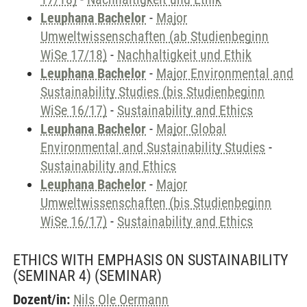
Leuphana Bachelor
-
Major
Umweltwissenschaften (ab Studienbeginn
WiSe 17/18)
-
Nachhaltigkeit und Ethik
Leuphana Bachelor
-
Major Environmental and
Sustainability Studies (bis Studienbeginn
WiSe 16/17)
-
Sustainability and Ethics
Leuphana Bachelor
-
Major Global
Environmental and Sustainability Studies
-
Sustainability and Ethics
Leuphana Bachelor
-
Major
Umweltwissenschaften (bis Studienbeginn
WiSe 16/17)
-
Sustainability and Ethics
ETHICS WITH EMPHASIS ON SUSTAINABILITY
(SEMINAR 4)
(SEMINAR)
Dozent/in:
Nils Ole Oermann