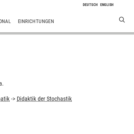
ONAL
EINRICHTUNGEN
a.
atik
->
Didaktik der Stochastik