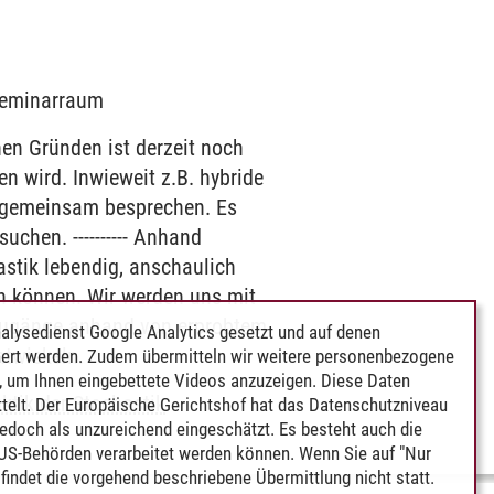
 Seminarraum
 Gründen ist derzeit noch
en wird. Inwieweit z.B. hybride
g gemeinsam besprechen. Es
chen. ---------- Anhand
astik lebendig, anschaulich
en können. Wir werden uns mit
 Zugänge anhand von erprobtem
alysedienst Google Analytics gesetzt und auf denen
ntwickeln.
ert werden. Zudem übermitteln wir weitere personenbezogene
 um Ihnen eingebettete Videos anzuzeigen. Diese Daten
ktik der Stochastik
telt. Der Europäische Gerichtshof hat das Datenschutzniveau
edoch als unzureichend eingeschätzt. Es besteht auch die
 US-Behörden verarbeitet werden können. Wenn Sie auf "Nur
indet die vorgehend beschriebene Übermittlung nicht statt.