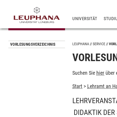
UNIVERSITÄT
STUDI
LEUPHANA
SERVICE
VORL
VORLESUNGSVERZEICHNIS
VORLESUN
Suchen Sie
hier
über 
Start
>
Lehramt an Ha
LEHRVERANST
DIDAKTIK DER