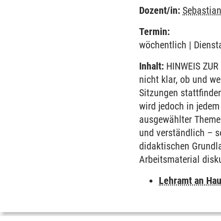
Dozent/in:
Sebastia
Termin:
wöchentlich | Dienst
Inhalt:
HINWEIS ZUR 
nicht klar, ob und w
Sitzungen stattfind
wird jedoch in jedem
ausgewählter Themen 
und verständlich – s
didaktischen Grundl
Arbeitsmaterial disk
Lehramt an Hau