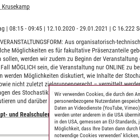
n Krusekamp
ag | 08:15 - 09:45 | 12.10.2020 - 29.01.2021 | C 16.222
VERANSTALTUNGSFORM: Aus organisatorisch-technischen
elche Möglichkeiten es für fakultative Präsenzanteile geb
en sollen, werden wir zudem zu Beginn der Veranstaltun
 Fall MÖGLICH sein, die Veranstaltung nur ONLINE zu besu
werden Möglichkeiten diskutiert, wie Inhalte der Stoch
owie nicht zuletzt zielgruppengerecht – vermittelt werd
agen des Stochastikunterrichts befassen, verschiedene
Wir verwenden Cookies, die durch den An
utieren und darüber hinaus versuchen, eigene Ideen zu e
personenbezogene Nutzerdaten gespeich
Daten an Videodienste (YouTube, Vimeo),
pt- und Realschulen
-
Unterrichtsfach Mathematik
-
Dida
werden unter anderem in die USA übermit
in den USA, gemessen an EU-Standards, j
Möglichkeit, dass Ihre Daten dann durch
notwendige Cookies verwenden" klicken, f