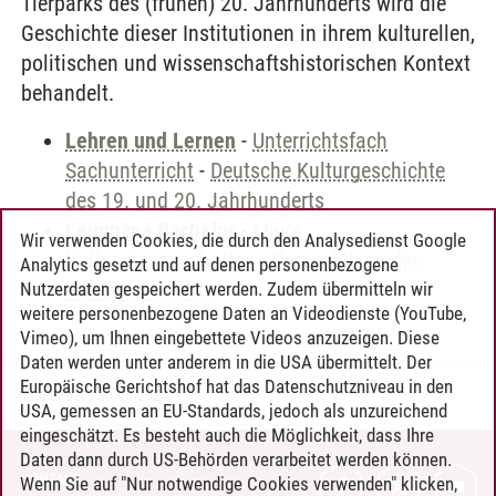
Tierparks des (frühen) 20. Jahrhunderts wird die
Geschichte dieser Institutionen in ihrem kulturellen,
politischen und wissenschaftshistorischen Kontext
behandelt.
Lehren und Lernen
-
Unterrichtsfach
Sachunterricht
-
Deutsche Kulturgeschichte
des 19. und 20. Jahrhunderts
Leuphana Bachelor
-
Major
Wir verwenden Cookies, die durch den Analysedienst Google
Kulturwissenschaften
-
Perspektiven der
Analytics gesetzt und auf denen personenbezogene
Kulturgeschichte
Nutzerdaten gespeichert werden. Zudem übermitteln wir
weitere personenbezogene Daten an Videodienste (YouTube,
Vimeo), um Ihnen eingebettete Videos anzuzeigen. Diese
Daten werden unter anderem in die USA übermittelt. Der
Europäische Gerichtshof hat das Datenschutzniveau in den
Timo Leder
/
30.06.2024
USA, gemessen an EU-Standards, jedoch als unzureichend
eingeschätzt. Es besteht auch die Möglichkeit, dass Ihre
Daten dann durch US-Behörden verarbeitet werden können.
KONTAKT
Wenn Sie auf "Nur notwendige Cookies verwenden" klicken,