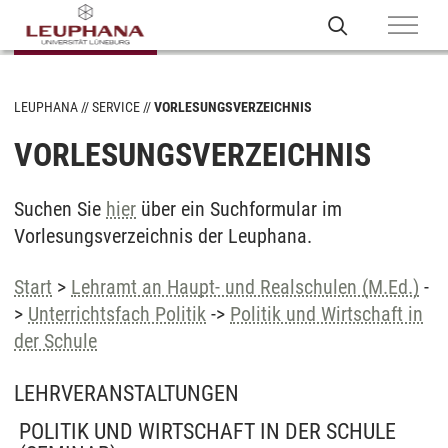
LEUPHANA
SERVICE
VORLESUNGSVERZEICHNIS
VORLESUNGSVERZEICHNIS
Suchen Sie
hier
über ein Suchformular im
Vorlesungsverzeichnis der Leuphana.
Start
>
Lehramt an Haupt- und Realschulen (M.Ed.)
-
>
Unterrichtsfach Politik
->
Politik und Wirtschaft in
der Schule
LEHRVERANSTALTUNGEN
POLITIK UND WIRTSCHAFT IN DER SCHULE