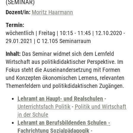
(SEMINAR)
Dozent/in:
Moritz Haarmann
Termin:
wöchentlich | Freitag | 10:15 - 11:45 | 12.10.2020 -
29.01.2021 | C 12.105 Seminarraum
Inhalt:
Das Seminar widmet sich dem Lernfeld
Wirtschaft aus politikdidaktischer Perspektive. Im
Fokus steht die Auseinandersetzung mit Formen
und Konzepten ökonomischen Lernens, relevanten
Themenfeldern und politikdidaktischen Zugängen.
Lehramt an Haupt- und Realschulen
-
Unterrichtsfach Politik
-
Politik und Wirtschaft
in der Schule
Lehramt an Berufsbildenden Schulen -
Fachrichtung Sozialpädagogik
-