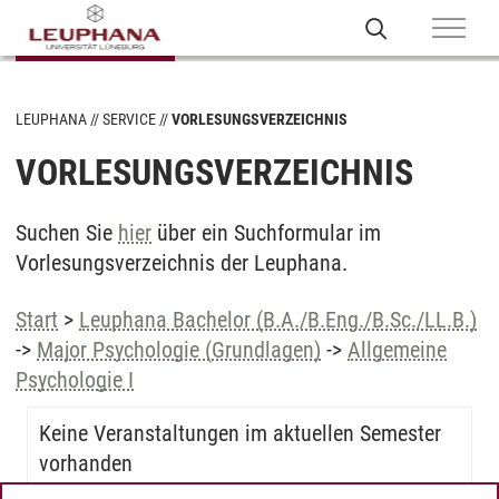
LEUPHANA
SERVICE
VORLESUNGSVERZEICHNIS
VORLESUNGSVERZEICHNIS
Suchen Sie
hier
über ein Suchformular im
Vorlesungsverzeichnis der Leuphana.
Start
>
Leuphana Bachelor (B.A./B.Eng./B.Sc./LL.B.)
->
Major Psychologie (Grundlagen)
->
Allgemeine
Psychologie I
Keine Veranstaltungen im aktuellen Semester
vorhanden