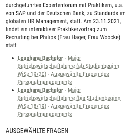
durchgeführtes Expertenforum mit Praktikern, u.a.
von SAP und der Deutschen Bank, zu Standards im
globalen HR Management, statt. Am 23.11.2021,
findet ein interaktiver Praktikervortrag zum
Recruiting bei Philips (Frau Hager, Frau Wöbcke)
statt
Leuphana Bachelor
-
Major
Betriebswirtschaftslehre (ab Studienbeginn
WiSe 19/20)
-
Ausgewählte Fragen des
Personalmanagements
Leuphana Bachelor
-
Major
Betriebswirtschaftslehre (bis Studienbeginn
WiSe 18/19)
-
Ausgewählte Fragen des
Personalmanagements
AUSGEWÄHLTE FRAGEN