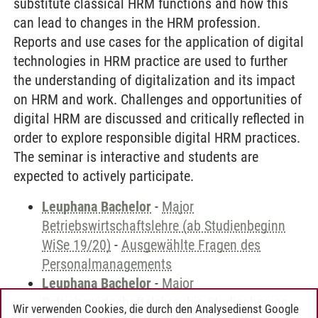
substitute classical HRM functions and how this
can lead to changes in the HRM profession.
Reports and use cases for the application of digital
technologies in HRM practice are used to further
the understanding of digitalization and its impact
on HRM and work. Challenges and opportunities of
digital HRM are discussed and critically reflected in
order to explore responsible digital HRM practices.
The seminar is interactive and students are
expected to actively participate.
Leuphana Bachelor
-
Major
Betriebswirtschaftslehre (ab Studienbeginn
WiSe 19/20)
-
Ausgewählte Fragen des
Personalmanagements
Leuphana Bachelor
-
Major
Betriebswirtschaftslehre (bis Studienbeginn
Wir verwenden Cookies, die durch den Analysedienst Google