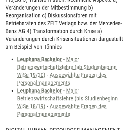
Veränderungen der Mitbestimmung b)
Reorganisation c) Diskussionsforen mit
Betriebsräten des ZEIT Verlags bzw. der Mercedes-
Benz AG 4) Transformation durch Krise a)
Veränderungen durch Krisensituationen dargestellt
am Beispiel von Tönnies
Leuphana Bachelor
-
Major
Betriebswirtschaftslehre (ab Studienbeginn
WiSe 19/20)
-
Ausgewählte Fragen des
Personalmanagements
Leuphana Bachelor
-
Major
Betriebswirtschaftslehre (bis Studienbeginn
WiSe 18/19)
-
Ausgewählte Fragen des
Personalmanagements