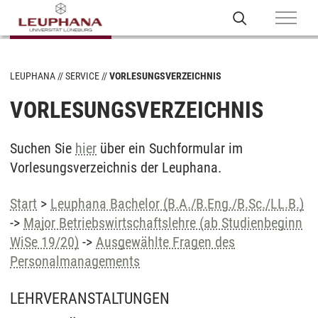
LEUPHANA
SERVICE
VORLESUNGSVERZEICHNIS
VORLESUNGSVERZEICHNIS
Suchen Sie
hier
über ein Suchformular im
Vorlesungsverzeichnis der Leuphana.
Start
>
Leuphana Bachelor (B.A./B.Eng./B.Sc./LL.B.)
->
Major Betriebswirtschaftslehre (ab Studienbeginn
WiSe 19/20)
->
Ausgewählte Fragen des
Personalmanagements
LEHRVERANSTALTUNGEN