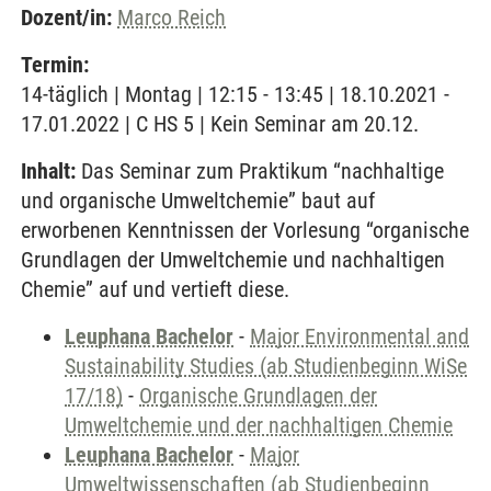
Dozent/in:
Marco Reich
Termin:
14-täglich | Montag | 12:15 - 13:45 | 18.10.2021 -
17.01.2022 | C HS 5 | Kein Seminar am 20.12.
Inhalt:
Das Seminar zum Praktikum “nachhaltige
und organische Umweltchemie” baut auf
erworbenen Kenntnissen der Vorlesung “organische
Grundlagen der Umweltchemie und nachhaltigen
Chemie” auf und vertieft diese.
Leuphana Bachelor
-
Major Environmental and
Sustainability Studies (ab Studienbeginn WiSe
17/18)
-
Organische Grundlagen der
Umweltchemie und der nachhaltigen Chemie
Leuphana Bachelor
-
Major
Umweltwissenschaften (ab Studienbeginn