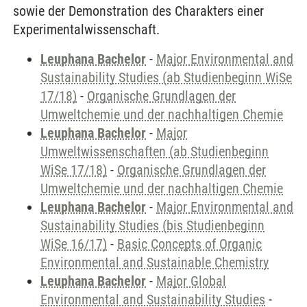
sowie der Demonstration des Charakters einer
Experimentalwissenschaft.
Leuphana Bachelor
-
Major Environmental and
Sustainability Studies (ab Studienbeginn WiSe
17/18)
-
Organische Grundlagen der
Umweltchemie und der nachhaltigen Chemie
Leuphana Bachelor
-
Major
Umweltwissenschaften (ab Studienbeginn
WiSe 17/18)
-
Organische Grundlagen der
Umweltchemie und der nachhaltigen Chemie
Leuphana Bachelor
-
Major Environmental and
Sustainability Studies (bis Studienbeginn
WiSe 16/17)
-
Basic Concepts of Organic
Environmental and Sustainable Chemistry
Leuphana Bachelor
-
Major Global
Environmental and Sustainability Studies
-