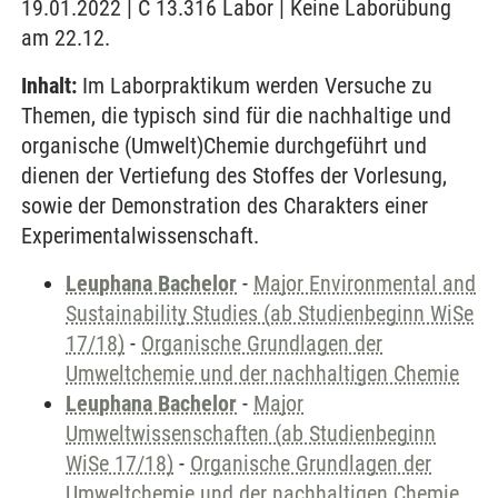
19.01.2022 | C 13.316 Labor | Keine Laborübung
am 22.12.
Inhalt:
Im Laborpraktikum werden Versuche zu
Themen, die typisch sind für die nachhaltige und
organische (Umwelt)Chemie durchgeführt und
dienen der Vertiefung des Stoffes der Vorlesung,
sowie der Demonstration des Charakters einer
Experimentalwissenschaft.
Leuphana Bachelor
-
Major Environmental and
Sustainability Studies (ab Studienbeginn WiSe
17/18)
-
Organische Grundlagen der
Umweltchemie und der nachhaltigen Chemie
Leuphana Bachelor
-
Major
Umweltwissenschaften (ab Studienbeginn
WiSe 17/18)
-
Organische Grundlagen der
Umweltchemie und der nachhaltigen Chemie