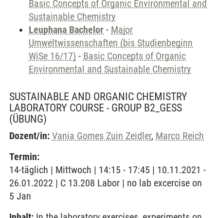
Basic Concepts of Organic Environmental and
Sustainable Chemistry
Leuphana Bachelor
-
Major
Umweltwissenschaften (bis Studienbeginn
WiSe 16/17)
-
Basic Concepts of Organic
Environmental and Sustainable Chemistry
SUSTAINABLE AND ORGANIC CHEMISTRY
LABORATORY COURSE - GROUP B2_GESS
(ÜBUNG)
Dozent/in:
Vania Gomes Zuin Zeidler
,
Marco Reich
Termin:
14-täglich | Mittwoch | 14:15 - 17:45 | 10.11.2021 -
26.01.2022 | C 13.208 Labor | no lab excercise on
5 Jan
Inhalt:
In the laboratory exercises, experiments on