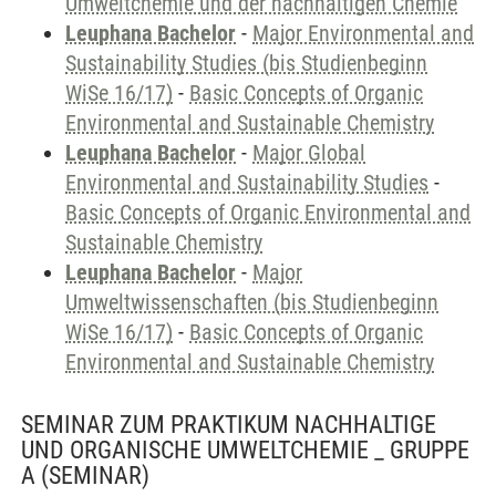
Umweltchemie und der nachhaltigen Chemie
Leuphana Bachelor
-
Major Environmental and
Sustainability Studies (bis Studienbeginn
WiSe 16/17)
-
Basic Concepts of Organic
Environmental and Sustainable Chemistry
Leuphana Bachelor
-
Major Global
Environmental and Sustainability Studies
-
Basic Concepts of Organic Environmental and
Sustainable Chemistry
Leuphana Bachelor
-
Major
Umweltwissenschaften (bis Studienbeginn
WiSe 16/17)
-
Basic Concepts of Organic
Environmental and Sustainable Chemistry
SEMINAR ZUM PRAKTIKUM NACHHALTIGE
UND ORGANISCHE UMWELTCHEMIE _ GRUPPE
A
(SEMINAR)