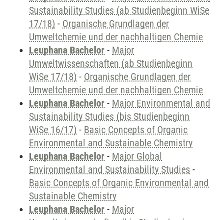
Sustainability Studies (ab Studienbeginn WiSe
17/18)
-
Organische Grundlagen der
Umweltchemie und der nachhaltigen Chemie
Leuphana Bachelor
-
Major
Umweltwissenschaften (ab Studienbeginn
WiSe 17/18)
-
Organische Grundlagen der
Umweltchemie und der nachhaltigen Chemie
Leuphana Bachelor
-
Major Environmental and
Sustainability Studies (bis Studienbeginn
WiSe 16/17)
-
Basic Concepts of Organic
Environmental and Sustainable Chemistry
Leuphana Bachelor
-
Major Global
Environmental and Sustainability Studies
-
Basic Concepts of Organic Environmental and
Sustainable Chemistry
Leuphana Bachelor
-
Major