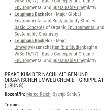
WiSe 16/17)
-
Basic Concepts of Organic
Environmental and Sustainable Chemistry
Leuphana Bachelor
-
Major Global
Environmental and Sustainability Studies
-
Basic Concepts of Organic Environmental and
Sustainable Chemistry
Leuphana Bachelor
-
Major
Umweltwissenschaften (bis Studienbeginn
WiSe 16/17)
-
Basic Concepts of Organic
Environmental and Sustainable Chemistry
PRAKTIKUM DER NACHHALTIGEN UND
ORGANISCHEN UMWELTCHEMIE _ GRUPPE A1
(ÜBUNG)
Dozent/in:
Marco Reich
,
Svenja Schloß
Termin: