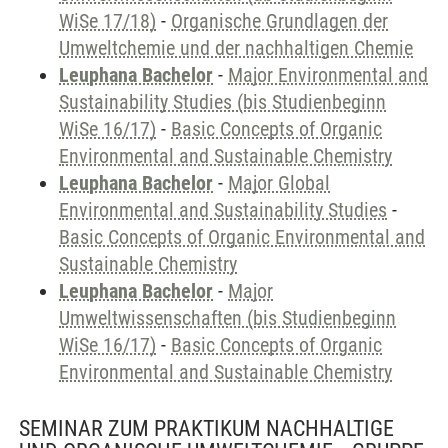
WiSe 17/18)
-
Organische Grundlagen der
Umweltchemie und der nachhaltigen Chemie
Leuphana Bachelor
-
Major Environmental and
Sustainability Studies (bis Studienbeginn
WiSe 16/17)
-
Basic Concepts of Organic
Environmental and Sustainable Chemistry
Leuphana Bachelor
-
Major Global
Environmental and Sustainability Studies
-
Basic Concepts of Organic Environmental and
Sustainable Chemistry
Leuphana Bachelor
-
Major
Umweltwissenschaften (bis Studienbeginn
WiSe 16/17)
-
Basic Concepts of Organic
Environmental and Sustainable Chemistry
SEMINAR ZUM PRAKTIKUM NACHHALTIGE