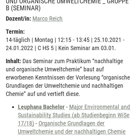
UND ORGANISCHE UMWELTCHEMIE _ GRUPPE
B
(SEMINAR)
Dozent/in:
Marco Reich
Termin:
14-täglich | Montag | 12:15 - 13:45 | 25.10.2021 -
24.01.2022 | C HS 5 | Kein Seminar am 03.01.
Inhalt:
Das Seminar zum Praktikum “nachhaltige
und organische Umweltchemie” baut auf
erworbenen Kenntnissen der Vorlesung “organische
Grundlagen der Umweltchemie und nachhaltigen
Chemie” auf und vertieft diese.
Leuphana Bachelor
-
Major Environmental and
Sustainability Studies (ab Studienbeginn WiSe
17/18)
-
Organische Grundlagen der
Umweltchemie und der nachhaltigen Chemie