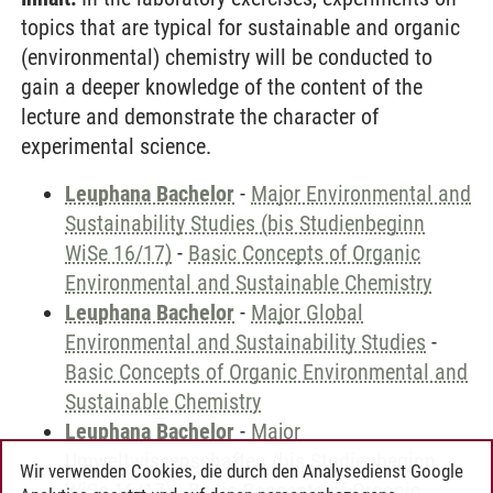
topics that are typical for sustainable and organic
(environmental) chemistry will be conducted to
gain a deeper knowledge of the content of the
lecture and demonstrate the character of
experimental science.
Leuphana Bachelor
-
Major Environmental and
Sustainability Studies (bis Studienbeginn
WiSe 16/17)
-
Basic Concepts of Organic
Environmental and Sustainable Chemistry
Leuphana Bachelor
-
Major Global
Environmental and Sustainability Studies
-
Basic Concepts of Organic Environmental and
Sustainable Chemistry
Leuphana Bachelor
-
Major
Umweltwissenschaften (bis Studienbeginn
Wir verwenden Cookies, die durch den Analysedienst Google
WiSe 16/17)
-
Basic Concepts of Organic