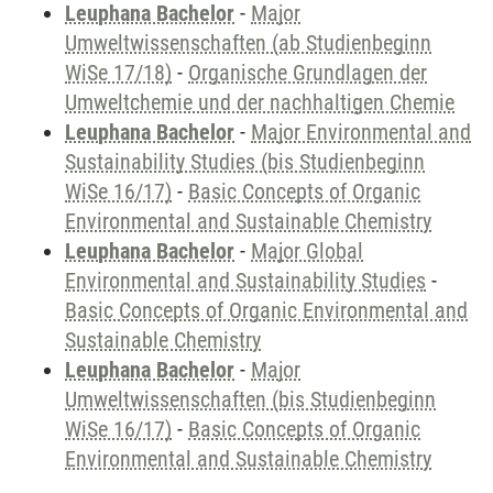
Leuphana Bachelor
-
Major
Umweltwissenschaften (ab Studienbeginn
WiSe 17/18)
-
Organische Grundlagen der
Umweltchemie und der nachhaltigen Chemie
Leuphana Bachelor
-
Major Environmental and
Sustainability Studies (bis Studienbeginn
WiSe 16/17)
-
Basic Concepts of Organic
Environmental and Sustainable Chemistry
Leuphana Bachelor
-
Major Global
Environmental and Sustainability Studies
-
Basic Concepts of Organic Environmental and
Sustainable Chemistry
Leuphana Bachelor
-
Major
Umweltwissenschaften (bis Studienbeginn
WiSe 16/17)
-
Basic Concepts of Organic
Environmental and Sustainable Chemistry