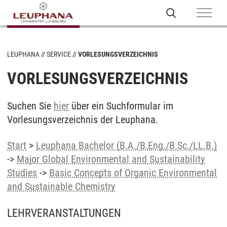
LEUPHANA
SERVICE
VORLESUNGSVERZEICHNIS
VORLESUNGSVERZEICHNIS
Suchen Sie
hier
über ein Suchformular im
Vorlesungsverzeichnis der Leuphana.
Start
>
Leuphana Bachelor (B.A./B.Eng./B.Sc./LL.B.)
->
Major Global Environmental and Sustainability
Studies
->
Basic Concepts of Organic Environmental
and Sustainable Chemistry
LEHRVERANSTALTUNGEN