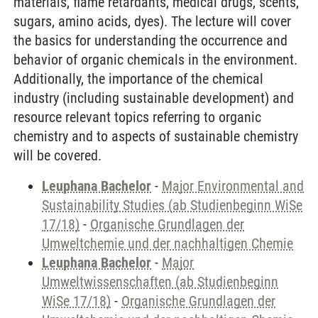
materials, flame retardants, medical drugs, scents,
sugars, amino acids, dyes). The lecture will cover
the basics for understanding the occurrence and
behavior of organic chemicals in the environment.
Additionally, the importance of the chemical
industry (including sustainable development) and
resource relevant topics referring to organic
chemistry and to aspects of sustainable chemistry
will be covered.
Leuphana Bachelor
-
Major Environmental and
Sustainability Studies (ab Studienbeginn WiSe
17/18)
-
Organische Grundlagen der
Umweltchemie und der nachhaltigen Chemie
Leuphana Bachelor
-
Major
Umweltwissenschaften (ab Studienbeginn
WiSe 17/18)
-
Organische Grundlagen der