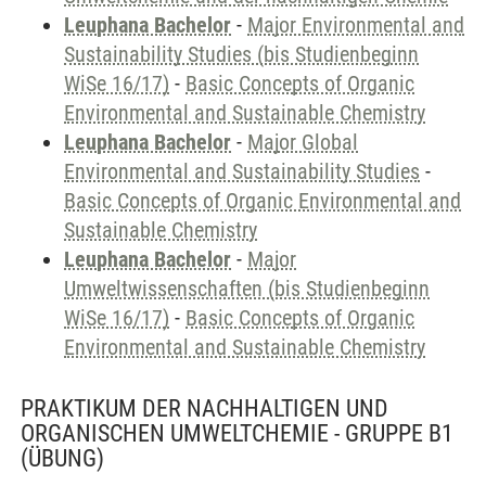
Leuphana Bachelor
-
Major Environmental and
Sustainability Studies (bis Studienbeginn
WiSe 16/17)
-
Basic Concepts of Organic
Environmental and Sustainable Chemistry
Leuphana Bachelor
-
Major Global
Environmental and Sustainability Studies
-
Basic Concepts of Organic Environmental and
Sustainable Chemistry
Leuphana Bachelor
-
Major
Umweltwissenschaften (bis Studienbeginn
WiSe 16/17)
-
Basic Concepts of Organic
Environmental and Sustainable Chemistry
PRAKTIKUM DER NACHHALTIGEN UND
ORGANISCHEN UMWELTCHEMIE - GRUPPE B1
(ÜBUNG)