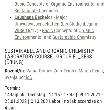
Basic Concepts of Organic Environmental and
Sustainable Chemistry
Leuphana Bachelor
-
Major
Umweltwissenschaften (bis Studienbeginn
WiSe 16/17)
-
Basic Concepts of Organic
Environmental and Sustainable Chemistry
SUSTAINABLE AND ORGANIC CHEMISTRY
LABORATORY COURSE - GROUP B1_GESS
(ÜBUNG)
Dozent/in:
Vania Gomes Zuin Zeidler
,
Marco Reich
,
Svenja Schloß
Termin:
14-täglich | Dienstag | 14:15 - 17:45 | 09.11.2021 -
25.01.2022 | C 13.208 Labor | no lab excercise on
4 Jan