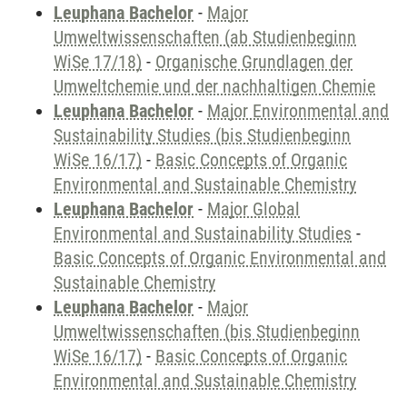
Leuphana Bachelor
-
Major
Umweltwissenschaften (ab Studienbeginn
WiSe 17/18)
-
Organische Grundlagen der
Umweltchemie und der nachhaltigen Chemie
Leuphana Bachelor
-
Major Environmental and
Sustainability Studies (bis Studienbeginn
WiSe 16/17)
-
Basic Concepts of Organic
Environmental and Sustainable Chemistry
Leuphana Bachelor
-
Major Global
Environmental and Sustainability Studies
-
Basic Concepts of Organic Environmental and
Sustainable Chemistry
Leuphana Bachelor
-
Major
Umweltwissenschaften (bis Studienbeginn
WiSe 16/17)
-
Basic Concepts of Organic
Environmental and Sustainable Chemistry