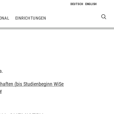
ONAL
EINRICHTUNGEN
a.
haften (bis Studienbeginn WiSe
y