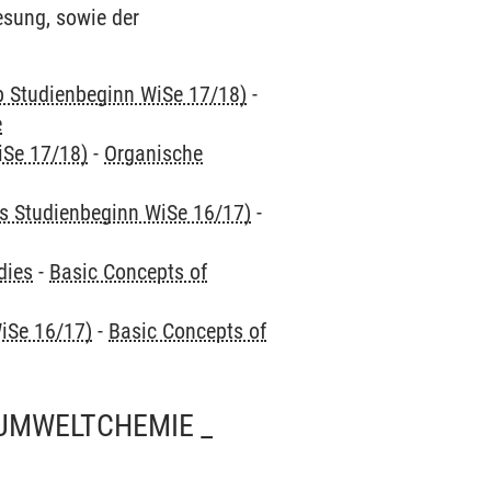
esung, sowie der
ab Studienbeginn WiSe 17/18)
-
e
iSe 17/18)
-
Organische
is Studienbeginn WiSe 16/17)
-
dies
-
Basic Concepts of
iSe 16/17)
-
Basic Concepts of
UMWELTCHEMIE _