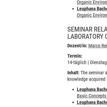
Organic Enviro
Leuphana Bach
Organic Enviro
SEMINAR RELA
LABORATORY 
Dozent/in:
Marco Re
Termin:
14-täglich | Dienstag
Inhalt:
The seminar a
knowledge acquired i
Leuphana Bach
Basic Concepts
Leuphana Bach