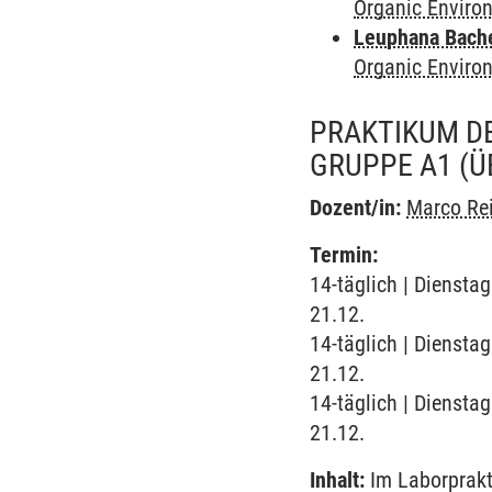
Organic Enviro
Leuphana Bach
Organic Enviro
PRAKTIKUM D
GRUPPE A1
(Ü
Dozent/in:
Marco Re
Termin:
14-täglich | Diensta
21.12.
14-täglich | Diensta
21.12.
14-täglich | Diensta
21.12.
Inhalt:
Im Laborprakt