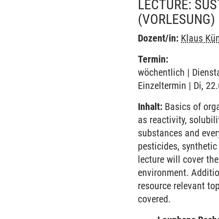
LECTURE: SU
(VORLESUNG)
Dozent/in:
Klaus Kü
Termin:
wöchentlich | Dienst
Einzeltermin | Di, 22
Inhalt:
Basics of orga
as reactivity, solubi
substances and every
pesticides, synthetic
lecture will cover t
environment. Additio
resource relevant top
covered.