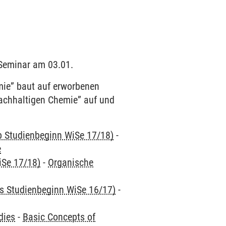
n Seminar am 03.01.
ie” baut auf erworbenen
achhaltigen Chemie” auf und
ab Studienbeginn WiSe 17/18)
-
e
iSe 17/18)
-
Organische
is Studienbeginn WiSe 16/17)
-
dies
-
Basic Concepts of