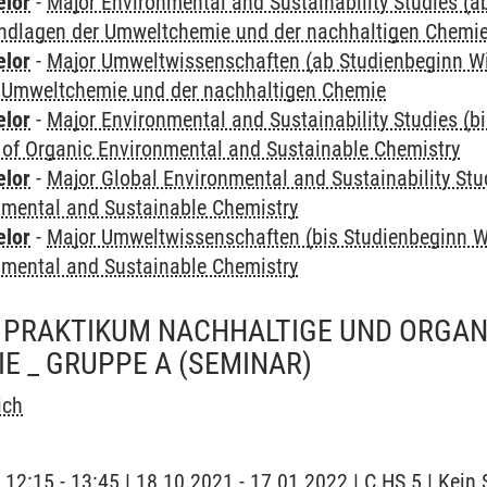
elor
-
Major Environmental and Sustainability Studies (
ndlagen der Umweltchemie und der nachhaltigen Chemi
elor
-
Major Umweltwissenschaften (ab Studienbeginn W
 Umweltchemie und der nachhaltigen Chemie
elor
-
Major Environmental and Sustainability Studies (b
 of Organic Environmental and Sustainable Chemistry
elor
-
Major Global Environmental and Sustainability Stu
nmental and Sustainable Chemistry
elor
-
Major Umweltwissenschaften (bis Studienbeginn W
nmental and Sustainable Chemistry
 PRAKTIKUM NACHHALTIGE UND ORGAN
E _ GRUPPE A
(SEMINAR)
ich
| 12:15 - 13:45 | 18.10.2021 - 17.01.2022 | C HS 5 | Kei