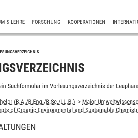
UM & LEHRE
FORSCHUNG
KOOPERATIONEN
INTERNATI
ESUNGSVERZEICHNIS
GSVERZEICHNIS
ein Suchformular im Vorlesungsverzeichnis der Leuphan
elor (B.A./B.Eng./B.Sc./LL.B.)
->
Major Umweltwissensc
pts of Organic Environmental and Sustainable Chemistr
ALTUNGEN