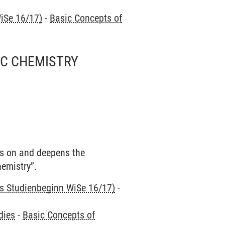
iSe 16/17)
-
Basic Concepts of
IC CHEMISTRY
ds on and deepens the
emistry”.
is Studienbeginn WiSe 16/17)
-
dies
-
Basic Concepts of