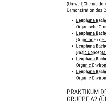
(Umwelt)Chemie durch
Demonstration des C
Leuphana Bach
Organische Gru
Leuphana Bach
Grundlagen der
Leuphana Bach
Basic Concepts
Leuphana Bach
Organic Enviro
Leuphana Bach
Organic Enviro
PRAKTIKUM D
GRUPPE A2
(Ü