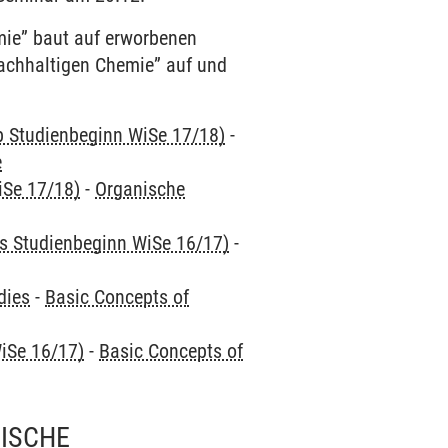
ie” baut auf erworbenen
achhaltigen Chemie” auf und
ab Studienbeginn WiSe 17/18)
-
e
iSe 17/18)
-
Organische
is Studienbeginn WiSe 16/17)
-
dies
-
Basic Concepts of
iSe 16/17)
-
Basic Concepts of
ISCHE