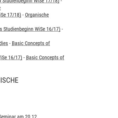
ab Studienbeginn WiSe 17/18)
-
e
iSe 17/18)
-
Organische
is Studienbeginn WiSe 16/17)
-
dies
-
Basic Concepts of
iSe 16/17)
-
Basic Concepts of
ISCHE
n Seminar am 20.12.