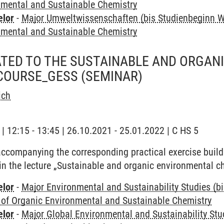
nmental and Sustainable Chemistry
elor
-
Major Umweltwissenschaften (bis Studienbeginn W
nmental and Sustainable Chemistry
TED TO THE SUSTAINABLE AND ORGAN
COURSE_GESS
(SEMINAR)
ich
 | 12:15 - 13:45 | 26.10.2021 - 25.01.2022 | C HS 5
ccompanying the corresponding practical exercise buil
n the lecture „Sustainable and organic environmental ch
elor
-
Major Environmental and Sustainability Studies (b
 of Organic Environmental and Sustainable Chemistry
elor
-
Major Global Environmental and Sustainability Stu