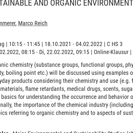
STAINABLE AND ORGANIC ENVIRONMEN
mmerer
,
Marco Reich
ag | 10:15 - 11:45 | 18.10.2021 - 04.02.2022 | C HS 3
.02.2022, 08:15 - Di, 22.02.2022, 09:15 | Online-Klausur |
nic chemistry (substance groups, functional groups, ph
lity, boiling point etc.) will be discussed using examples
day products considering their chemistry and use (e.g. fu
 materials, flame retardants, medical drugs, scents, suga
he basics for understanding the occurrence and behavior 
nally, the importance of the chemical industry (includi
ics referring to organic chemistry and to aspects of sus