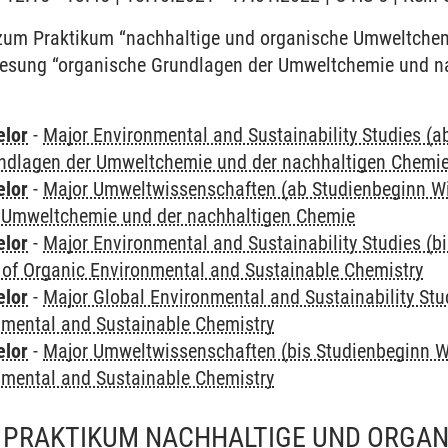
um Praktikum “nachhaltige und organische Umweltchem
lesung “organische Grundlagen der Umweltchemie und n
elor
-
Major Environmental and Sustainability Studies (
ndlagen der Umweltchemie und der nachhaltigen Chemi
elor
-
Major Umweltwissenschaften (ab Studienbeginn W
 Umweltchemie und der nachhaltigen Chemie
elor
-
Major Environmental and Sustainability Studies (b
 of Organic Environmental and Sustainable Chemistry
elor
-
Major Global Environmental and Sustainability Stu
nmental and Sustainable Chemistry
elor
-
Major Umweltwissenschaften (bis Studienbeginn W
nmental and Sustainable Chemistry
 PRAKTIKUM NACHHALTIGE UND ORGAN