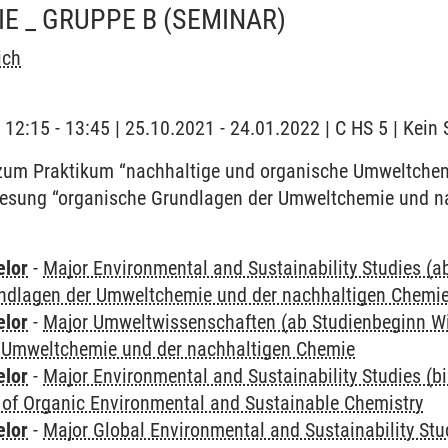
E _ GRUPPE B
(SEMINAR)
ich
| 12:15 - 13:45 | 25.10.2021 - 24.01.2022 | C HS 5 | Kei
um Praktikum “nachhaltige und organische Umweltchem
lesung “organische Grundlagen der Umweltchemie und n
elor
-
Major Environmental and Sustainability Studies (
ndlagen der Umweltchemie und der nachhaltigen Chemi
elor
-
Major Umweltwissenschaften (ab Studienbeginn W
 Umweltchemie und der nachhaltigen Chemie
elor
-
Major Environmental and Sustainability Studies (b
 of Organic Environmental and Sustainable Chemistry
elor
-
Major Global Environmental and Sustainability Stu