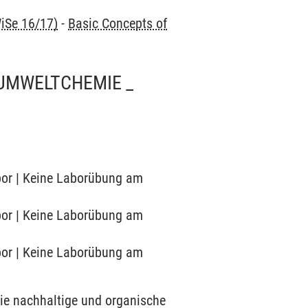
iSe 16/17)
-
Basic Concepts of
UMWELTCHEMIE _
abor | Keine Laborübung am
abor | Keine Laborübung am
abor | Keine Laborübung am
ie nachhaltige und organische