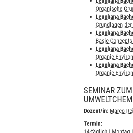
Leuphana Bach
Organische Gru
Leuphana Bach
Grundlagen der
Leuphana Bach
Basic Concepts
Leuphana Bach
Organic Enviro
Leuphana Bach
Organic Enviro
SEMINAR ZUM
UMWELTCHEMI
Dozent/in:
Marco Re
Termin:
14-täglich | Montag 