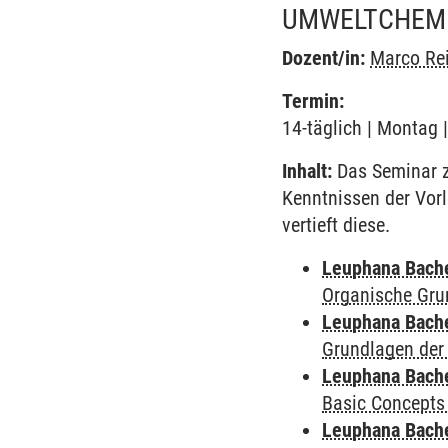
UMWELTCHEMI
Dozent/in:
Marco Re
Termin:
14-täglich | Montag 
Inhalt:
Das Seminar z
Kenntnissen der Vor
vertieft diese.
Leuphana Bach
Organische Gru
Leuphana Bach
Grundlagen der
Leuphana Bach
Basic Concepts
Leuphana Bach