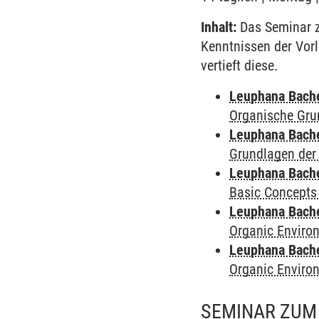
Inhalt:
Das Seminar z
Kenntnissen der Vor
vertieft diese.
Leuphana Bach
Organische Gru
Leuphana Bach
Grundlagen der
Leuphana Bach
Basic Concepts
Leuphana Bach
Organic Enviro
Leuphana Bach
Organic Enviro
SEMINAR ZUM