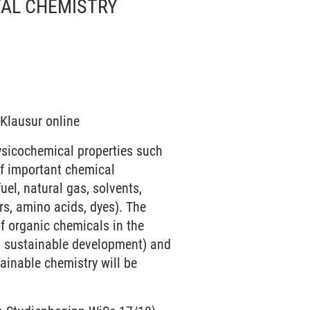
TAL CHEMISTRY
 Klausur online
ysicochemical properties such
 of important chemical
el, natural gas, solvents,
rs, amino acids, dyes). The
of organic chemicals in the
ng sustainable development) and
tainable chemistry will be