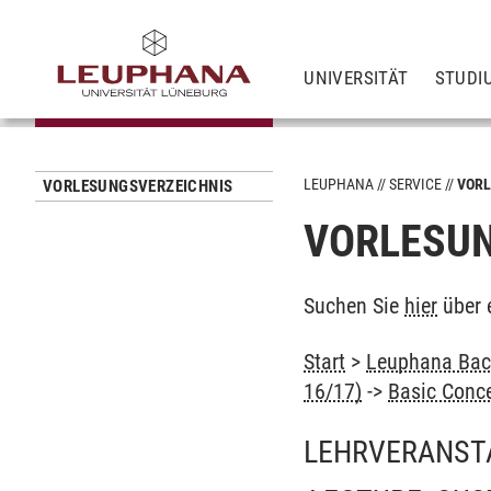
UNIVERSITÄT
STUDI
LEUPHANA
SERVICE
VORL
VORLESUNGSVERZEICHNIS
VORLESUN
Suchen Sie
hier
über 
Start
>
Leuphana Bach
16/17)
->
Basic Conce
LEHRVERANST