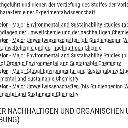
geführt und dienen der Vertiefung des Stoffes der Vorl
harakters einer Experimentalwissenschaft.
elor
-
Major Environmental and Sustainability Studies (
ndlagen der Umweltchemie und der nachhaltigen Chemi
elor
-
Major Umweltwissenschaften (ab Studienbeginn W
 Umweltchemie und der nachhaltigen Chemie
elor
-
Major Environmental and Sustainability Studies (b
 of Organic Environmental and Sustainable Chemistry
elor
-
Major Global Environmental and Sustainability Stu
nmental and Sustainable Chemistry
elor
-
Major Umweltwissenschaften (bis Studienbeginn W
nmental and Sustainable Chemistry
ER NACHHALTIGEN UND ORGANISCHEN 
BUNG)