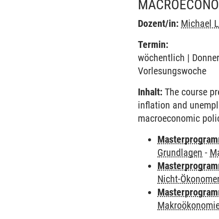
MACROECONOM
Dozent/in:
Michael 
Termin:
wöchentlich | Donner
Vorlesungswoche
Inhalt:
The course pr
inflation and unempl
macroeconomic policy
Masterprogramm
Grundlagen
-
Ma
Masterprogram
Nicht-Ökonome
Masterprogramm
Makroökonomie