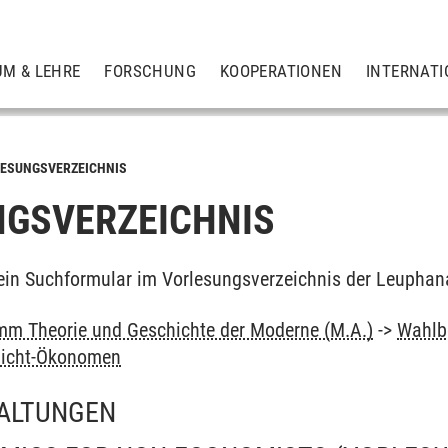
UM & LEHRE
FORSCHUNG
KOOPERATIONEN
INTERNATI
ESUNGSVERZEICHNIS
GSVERZEICHNIS
ein Suchformular im Vorlesungsverzeichnis der Leuphan
m Theorie und Geschichte der Moderne (M.A.)
->
Wahlbe
Nicht-Ökonomen
ALTUNGEN