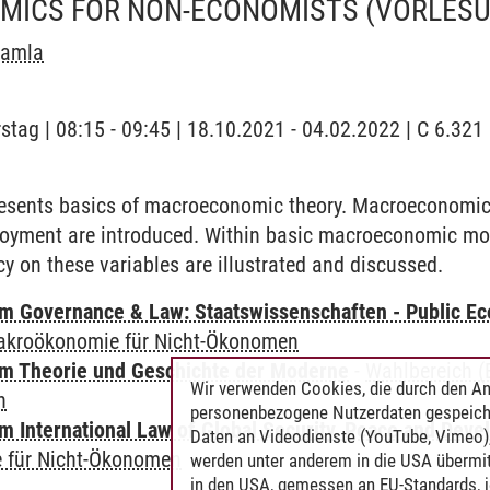
ICS FOR NON-ECONOMISTS
(VORLES
Lamla
stag | 08:15 - 09:45 | 18.10.2021 - 04.02.2022 | C 6.32
esents basics of macroeconomic theory. Macroeconomic 
oyment are introduced. Within basic macroeconomic mode
 on these variables are illustrated and discussed.
 Governance & Law: Staatswissenschaften - Public Eco
kroökonomie für Nicht-Ökonomen
m Theorie und Geschichte der Moderne
-
Wahlbereich (E
Wir verwenden Cookies, die durch den An
n
personenbezogene Nutzerdaten gespeich
 International Law of Global Security, Peace and Dev
Daten an Videodienste (YouTube, Vimeo),
 für Nicht-Ökonomen
werden unter anderem in die USA übermit
in den USA, gemessen an EU-Standards, j