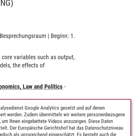
UNG)
1 Besprechungsraum | Beginn: 1.
core variables such as output,
ls, the effects of
nomics, Law and Politics
-
lective)
-
Makroökonomie für
alysedienst Google Analytics gesetzt und auf denen
ert werden. Zudem übermitteln wir weitere personenbezogene
elopment
-
Wahlmodule
-
 um Ihnen eingebettete Videos anzuzeigen. Diese Daten
telt. Der Europäische Gerichtshof hat das Datenschutzniveau
edoch als unzureichend eingeschätzt. Es besteht auch die