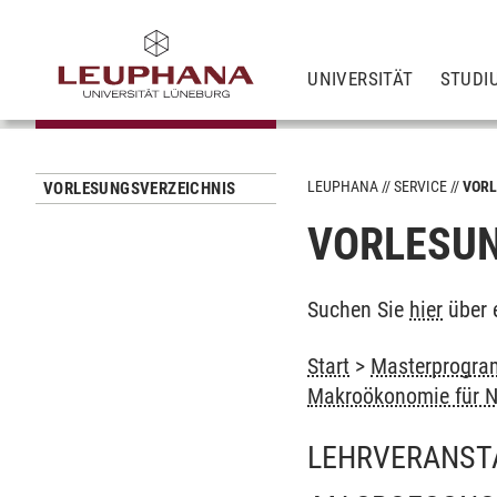
UNIVERSITÄT
STUDI
LEUPHANA
SERVICE
VORL
VORLESUNGSVERZEICHNIS
VORLESUN
Suchen Sie
hier
über 
Start
>
Masterprogram
Makroökonomie für 
LEHRVERANST