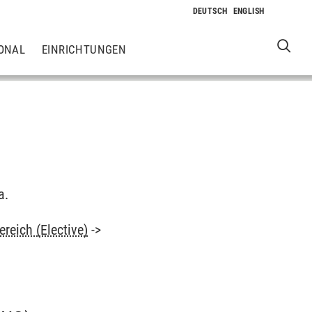
ONAL
EINRICHTUNGEN
a.
reich (Elective)
->