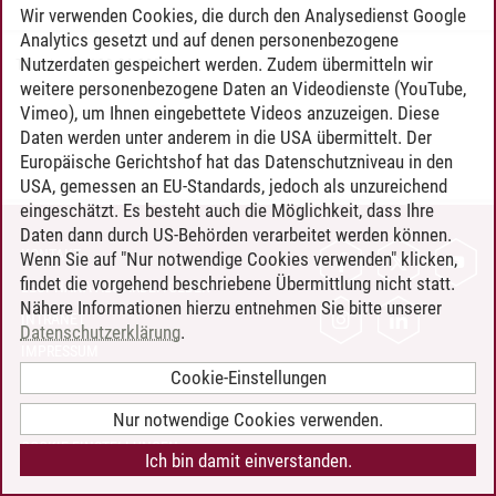
Wir verwenden Cookies, die durch den Analysedienst Google
Analytics gesetzt und auf denen personenbezogene
Nutzerdaten gespeichert werden. Zudem übermitteln wir
Timo Leder
/
30.06.2024
weitere personenbezogene Daten an Videodienste (YouTube,
Vimeo), um Ihnen eingebettete Videos anzuzeigen. Diese
Daten werden unter anderem in die USA übermittelt. Der
Europäische Gerichtshof hat das Datenschutzniveau in den
USA, gemessen an EU-Standards, jedoch als unzureichend
eingeschätzt. Es besteht auch die Möglichkeit, dass Ihre
Daten dann durch US-Behörden verarbeitet werden können.
KONTAKT
Wenn Sie auf "Nur notwendige Cookies verwenden" klicken,
findet die vorgehend beschriebene Übermittlung nicht statt.
LEUPHANA ALS ARBEITGEBER
Nähere Informationen hierzu entnehmen Sie bitte unserer
INTRANET
Datenschutzerklärung
.
IMPRESSUM
Cookie-Einstellungen
DATENSCHUTZ
BARRIEREFREIHEIT
Nur notwendige Cookies verwenden.
COOKIE-EINSTELLUNGEN
Ich bin damit einverstanden.