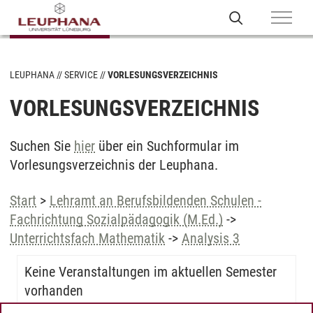
LEUPHANA
SERVICE
VORLESUNGSVERZEICHNIS
VORLESUNGSVERZEICHNIS
Suchen Sie
hier
über ein Suchformular im
Vorlesungsverzeichnis der Leuphana.
Start
>
Lehramt an Berufsbildenden Schulen -
Fachrichtung Sozialpädagogik (M.Ed.)
->
Unterrichtsfach Mathematik
->
Analysis 3
Keine Veranstaltungen im aktuellen Semester
vorhanden