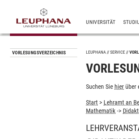
UNIVERSITÄT
STUDI
LEUPHANA
SERVICE
VORL
VORLESUNGSVERZEICHNIS
VORLESUN
Suchen Sie
hier
über 
Start
>
Lehramt an Be
Mathematik
->
Didakti
LEHRVERANST