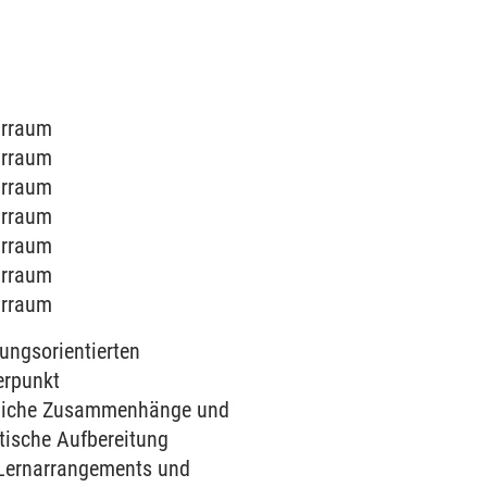
narraum
narraum
narraum
narraum
narraum
narraum
narraum
ungsorientierten
erpunkt
ftliche Zusammenhänge und
tische Aufbereitung
 Lernarrangements und