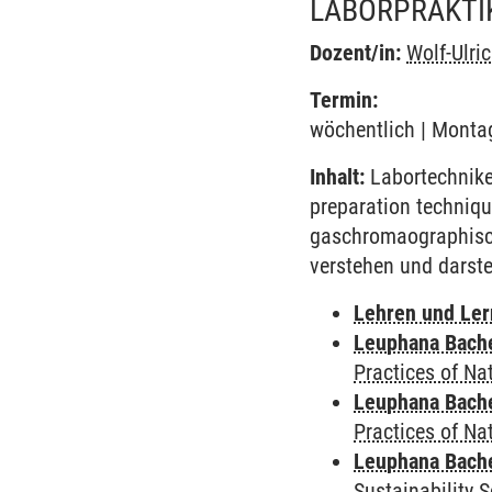
LABORPRAKTI
Dozent/in:
Wolf-Ulri
Termin:
wöchentlich | Montag
Inhalt:
Labortechniken
preparation techniqu
gaschromaographisch
verstehen und darst
Lehren und Le
Leuphana Bach
Practices of Na
Leuphana Bach
Practices of Na
Leuphana Bach
Sustainability 