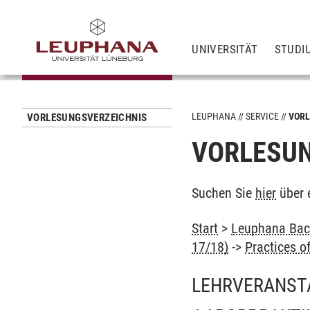
UNIVERSITÄT
STUDI
LEUPHANA
SERVICE
VORL
VORLESUNGSVERZEICHNIS
VORLESUN
Suchen Sie
hier
über 
Start
>
Leuphana Bach
17/18)
->
Practices o
LEHRVERANST