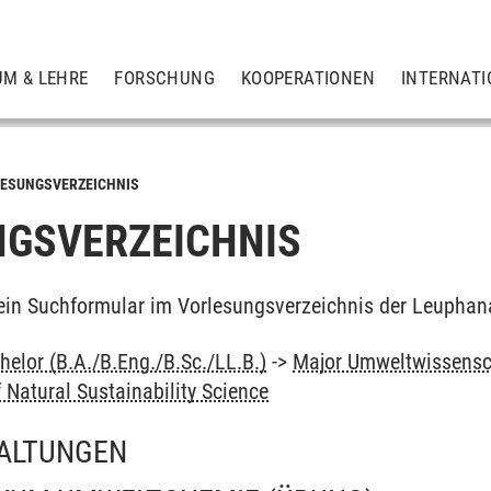
UM & LEHRE
FORSCHUNG
KOOPERATIONEN
INTERNATI
ESUNGSVERZEICHNIS
GSVERZEICHNIS
ein Suchformular im Vorlesungsverzeichnis der Leuphan
elor (B.A./B.Eng./B.Sc./LL.B.)
->
Major Umweltwissensc
f Natural Sustainability Science
ALTUNGEN