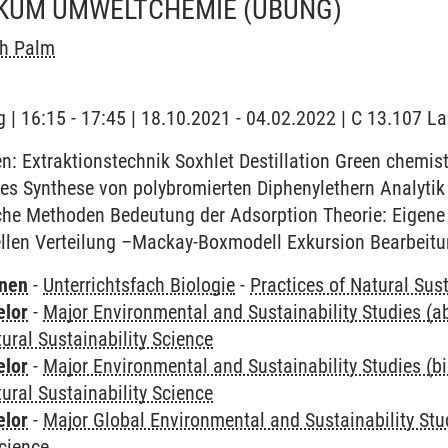
KUM UMWELTCHEMIE
(ÜBUNG)
ch Palm
 | 16:15 - 17:45 | 18.10.2021 - 04.02.2022 | C 13.107 L
: Extraktionstechnik Soxhlet Destillation Green chemist
es Synthese von polybromierten Diphenylethern Analytik
e Methoden Bedeutung der Adsorption Theorie: Eigene 
ellen Verteilung –Mackay-Boxmodell Exkursion Bearbeitun
rnen
-
Unterrichtsfach Biologie
-
Practices of Natural Sust
elor
-
Major Environmental and Sustainability Studies (
tural Sustainability Science
elor
-
Major Environmental and Sustainability Studies (b
tural Sustainability Science
elor
-
Major Global Environmental and Sustainability Stu
Science