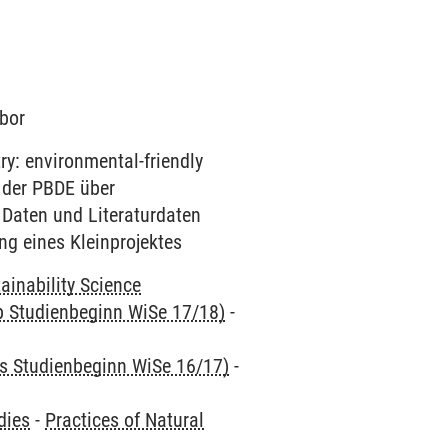
abor
ry: environmental-friendly
 der PBDE über
Daten und Literaturdaten
g eines Kleinprojektes
ainability Science
ab Studienbeginn WiSe 17/18)
-
is Studienbeginn WiSe 16/17)
-
dies
-
Practices of Natural