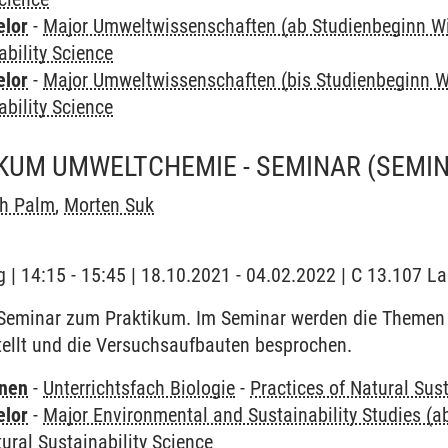
elor
-
Major Umweltwissenschaften (ab Studienbeginn W
ability Science
elor
-
Major Umweltwissenschaften (bis Studienbeginn W
ability Science
KUM UMWELTCHEMIE - SEMINAR
(SEMI
ch Palm
,
Morten Suk
 | 14:15 - 15:45 | 18.10.2021 - 04.02.2022 | C 13.107 L
Seminar zum Praktikum. Im Seminar werden die Themen 
tellt und die Versuchsaufbauten besprochen.
rnen
-
Unterrichtsfach Biologie
-
Practices of Natural Sust
elor
-
Major Environmental and Sustainability Studies (
tural Sustainability Science