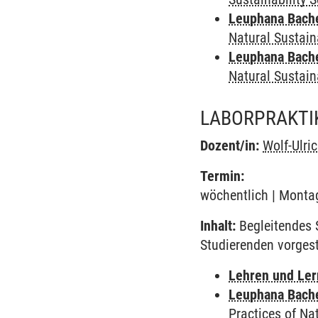
Leuphana Bach
Natural Sustain
Leuphana Bach
Natural Sustain
LABORPRAKTI
Dozent/in:
Wolf-Ulri
Termin:
wöchentlich | Montag
Inhalt:
Begleitendes 
Studierenden vorges
Lehren und Le
Leuphana Bach
Practices of Na