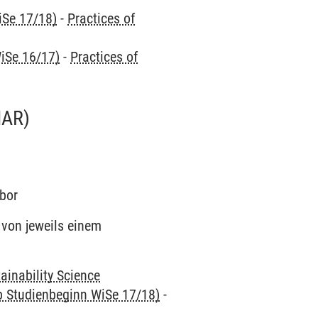
iSe 17/18)
-
Practices of
iSe 16/17)
-
Practices of
NAR)
abor
von jeweils einem
ainability Science
ab Studienbeginn WiSe 17/18)
-