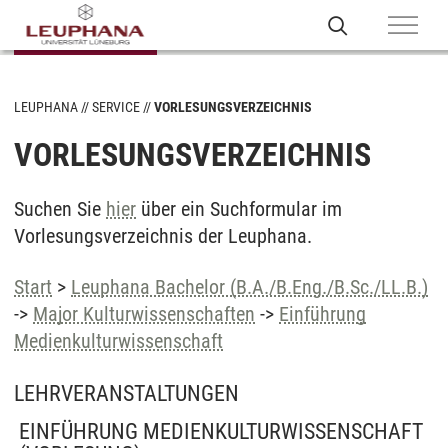
LEUPHANA
SERVICE
VORLESUNGSVERZEICHNIS
VORLESUNGSVERZEICHNIS
Suchen Sie
hier
über ein Suchformular im
Vorlesungsverzeichnis der Leuphana.
Start
>
Leuphana Bachelor (B.A./B.Eng./B.Sc./LL.B.)
->
Major Kulturwissenschaften
->
Einführung
Medienkulturwissenschaft
LEHRVERANSTALTUNGEN
EINFÜHRUNG MEDIENKULTURWISSENSCHAFT