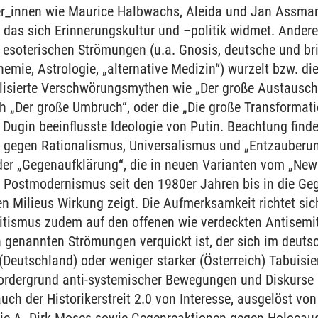
er_innen wie Maurice Halbwachs, Aleida und Jan Assman
as sich Erinnerungskultur und –politik widmet. Anderer
 esoterischen Strömungen (u.a. Gnosis, deutsche und br
mie, Astrologie, „alternative Medizin“) wurzelt bzw. dies
ualisierte Verschwörungsmythen wie „Der große Austausch“
ch „Der große Umbruch“, oder die „Die große Transformati
Dugin beeinflusste Ideologie von Putin. Beachtung finde
 gegen Rationalismus, Universalismus und „Entzauberu
 der „Gegenaufklärung“, die in neuen Varianten vom „Ne
s Postmodernismus seit den 1980er Jahren bis in die Ge
 Milieus Wirkung zeigt. Die Aufmerksamkeit richtet sic
itismus zudem auf den offenen wie verdeckten Antisemit
 genannten Strömungen verquickt ist, der sich im deut
Deutschland) oder weniger starker (Österreich) Tabuisi
rdergrund anti-systemischer Bewegungen und Diskurse s
h der Historikerstreit 2.0 von Interesse, ausgelöst von