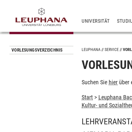
UNIVERSITÄT
STUDI
LEUPHANA
SERVICE
VORL
VORLESUNGSVERZEICHNIS
VORLESUN
Suchen Sie
hier
über 
Start
>
Leuphana Bach
Kultur- und Sozialthe
LEHRVERANST