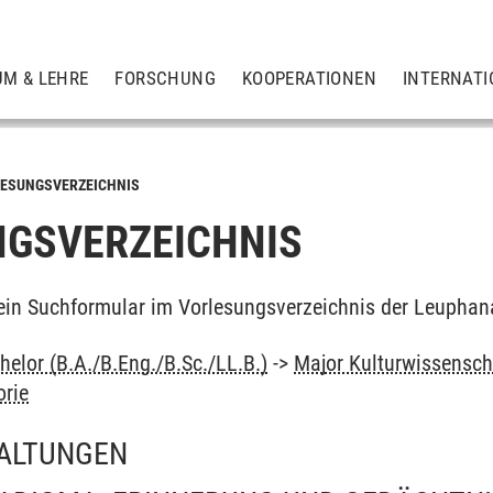
UM & LEHRE
FORSCHUNG
KOOPERATIONEN
INTERNATI
ESUNGSVERZEICHNIS
GSVERZEICHNIS
ein Suchformular im Vorlesungsverzeichnis der Leuphan
elor (B.A./B.Eng./B.Sc./LL.B.)
->
Major Kulturwissensch
orie
ALTUNGEN