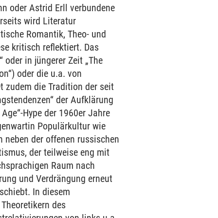
n oder Astrid Erll verbundene
seits wird Literatur
itische Romantik, Theo- und
e kritisch reflektiert. Das
 oder in jüngerer Zeit „The
on“) oder die u.a. von
t zudem die Tradition der seit
ngstendenzen“ der Aufklärung
w Age“-Hype der 1960er Jahre
genwartin Populärkultur wie
h neben der offenen russischen
ismus, der teilweise eng mit
schsprachigen Raum nach
erung und Verdrängung erneut
chiebt. In diesem
 Theoretikern des