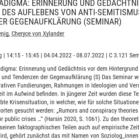
ADIGMA: ERINNERUNG UND GEDÄCHTNI
DES AUFLEBENS VON ANTI-SEMITISMU
ER GEGENAUFKLÄRUNG
(SEMINAR)
enig
,
Cheryce von Xylander
 | 14:15 - 15:45 | 04.04.2022 - 08.07.2022 | C 3.121 Sem
igma: Erinnerung und Gedächtnis vor dem Hintergrund 
k und Tendenzen der Gegenaufklärung (S) Das Seminar w
ativen Fundierungen, Rahmungen in Ideologien und Ver
eit im Aufwind befinden. In jüngerer Zeit wurden diese 
ebte Krisensituation, in welcher, wie für solche Situation
rten gesucht werden: „Rumors and conspiracy theories a
or public crises …“ (Harsin 2020, S. 1061). Zu den theo
 seinen faktographischen Teilen auch auf empirische Zei
ird, gehört zunächst das mit Namen von Soziolog_innen