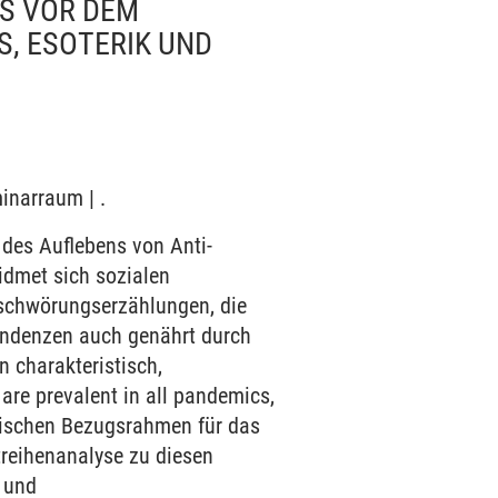
S VOR DEM
S, ESOTERIK UND
inarraum | .
des Auflebens von Anti-
idmet sich sozialen
schwörungserzählungen, die
Tendenzen auch genährt durch
en charakteristisch,
re prevalent in all pandemics,
retischen Bezugsrahmen für das
treihenanalyse zu diesen
 und