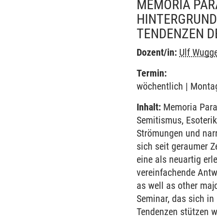
MEMORIA PAR
HINTERGRUND 
TENDENZEN D
Dozent/in:
Ulf Wugg
Termin:
wöchentlich | Montag
Inhalt:
Memoria Parad
Semitismus, Esoteri
Strömungen und narr
sich seit geraumer Z
eine als neuartig erl
vereinfachende Antwo
as well as other maj
Seminar, das sich in
Tendenzen stützen w