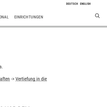
ONAL
EINRICHTUNGEN
a.
aften
->
Vertiefung in die