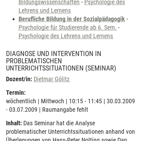
Bildungswissenschaften
-
Psychologie des
Lehrens und Lernens
Berufliche Bildung in der Sozialpädagogik
-
Psychologie für Studierende ab 6. Sem.
-
Psychologie des Lehrens und Lernens
DIAGNOSE UND INTERVENTION IN
PROBLEMATISCHEN
UNTERRICHTSSITUATIONEN
(SEMINAR)
Dozent/in:
Dietmar Gölitz
Termin:
wöchentlich | Mittwoch | 10:15 - 11:45 | 30.03.2009
- 03.07.2009 | Raumangabe fehlt
Inhalt:
Das Seminar hat die Analyse
problematischer Unterrichtssituationen anhand von
Überlegungen von Hans-Peter Nolting sowie Dan