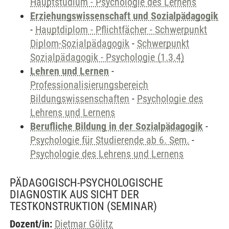
Hauptstudium - Psychologie des Lernens
Erziehungswissenschaft und Sozialpädagogik
-
Hauptdiplom - Pflichtfächer - Schwerpunkt
Diplom-Sozialpädagogik
-
Schwerpunkt
Sozialpädagogik - Psychologie (1.3.4)
Lehren und Lernen
-
Professionalisierungsbereich
Bildungswissenschaften
-
Psychologie des
Lehrens und Lernens
Berufliche Bildung in der Sozialpädagogik
-
Psychologie für Studierende ab 6. Sem.
-
Psychologie des Lehrens und Lernens
PÄDAGOGISCH-PSYCHOLOGISCHE
DIAGNOSTIK AUS SICHT DER
TESTKONSTRUKTION
(SEMINAR)
Dozent/in:
Dietmar Gölitz