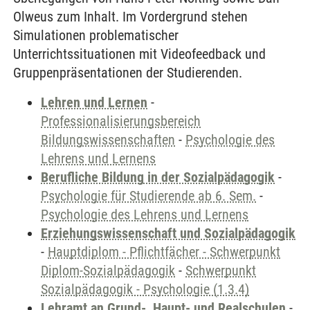
Olweus zum Inhalt. Im Vordergrund stehen
Simulationen problematischer
Unterrichtssituationen mit Videofeedback und
Gruppenpräsentationen der Studierenden.
Lehren und Lernen
-
Professionalisierungsbereich
Bildungswissenschaften
-
Psychologie des
Lehrens und Lernens
Berufliche Bildung in der Sozialpädagogik
-
Psychologie für Studierende ab 6. Sem.
-
Psychologie des Lehrens und Lernens
Erziehungswissenschaft und Sozialpädagogik
-
Hauptdiplom - Pflichtfächer - Schwerpunkt
Diplom-Sozialpädagogik
-
Schwerpunkt
Sozialpädagogik - Psychologie (1.3.4)
Lehramt an Grund-, Haupt- und Realschulen
-