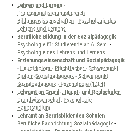
Lehren und Lernen
-
Professionalisierungsbereich
Bildungswissenschaften
-
Psychologie des
Lehrens und Lernens
Berufliche Bildung in der Sozialpädagogik
-
Psychologie für Studierende ab 6. Sem.
-
Psychologie des Lehrens und Lernens
Erziehungswissenschaft und Sozialpädagogik
-
Hauptdiplom - Pflichtfächer - Schwerpunkt
Diplom-Sozialpädagogik
-
Schwerpunkt
Sozialpädagogik - Psychologie (1.3.4)
Lehramt an Grund-, Haupt- und Realschulen
-
Grundwissenschaft Psychologie
-
Hauptstudium
Lehramt an Berufsbildenden Schulen
-
Berufliche Fachrichtung Sozialpädagogik
-