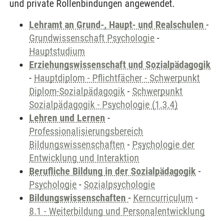
und private Rollenbindungen angewendet.
Lehramt an Grund-, Haupt- und Realschulen
-
Grundwissenschaft Psychologie
-
Hauptstudium
Erziehungswissenschaft und Sozialpädagogik
-
Hauptdiplom - Pflichtfächer - Schwerpunkt
Diplom-Sozialpädagogik
-
Schwerpunkt
Sozialpädagogik - Psychologie (1.3.4)
Lehren und Lernen
-
Professionalisierungsbereich
Bildungswissenschaften
-
Psychologie der
Entwicklung und Interaktion
Berufliche Bildung in der Sozialpädagogik
-
Psychologie
-
Sozialpsychologie
Bildungswissenschaften
-
Kerncurriculum
-
8.1 - Weiterbildung und Personalentwicklung