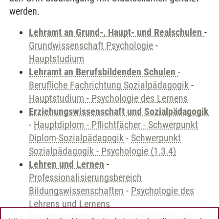
werden.
Lehramt an Grund-, Haupt- und Realschulen
-
Grundwissenschaft Psychologie
-
Hauptstudium
Lehramt an Berufsbildenden Schulen
-
Berufliche Fachrichtung Sozialpädagogik
-
Hauptstudium - Psychologie des Lernens
Erziehungswissenschaft und Sozialpädagogik
-
Hauptdiplom - Pflichtfächer - Schwerpunkt
Diplom-Sozialpädagogik
-
Schwerpunkt
Sozialpädagogik - Psychologie (1.3.4)
Lehren und Lernen
-
Professionalisierungsbereich
Bildungswissenschaften
-
Psychologie des
Lehrens und Lernens
Berufliche Bildung in der Sozialpädagogik
-