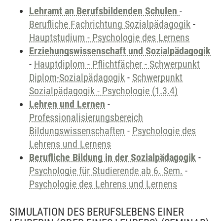
Lehramt an Berufsbildenden Schulen
-
Berufliche Fachrichtung Sozialpädagogik
-
Hauptstudium - Psychologie des Lernens
Erziehungswissenschaft und Sozialpädagogik
-
Hauptdiplom - Pflichtfächer - Schwerpunkt
Diplom-Sozialpädagogik
-
Schwerpunkt
Sozialpädagogik - Psychologie (1.3.4)
Lehren und Lernen
-
Professionalisierungsbereich
Bildungswissenschaften
-
Psychologie des
Lehrens und Lernens
Berufliche Bildung in der Sozialpädagogik
-
Psychologie für Studierende ab 6. Sem.
-
Psychologie des Lehrens und Lernens
SIMULATION DES BERUFSLEBENS EINER