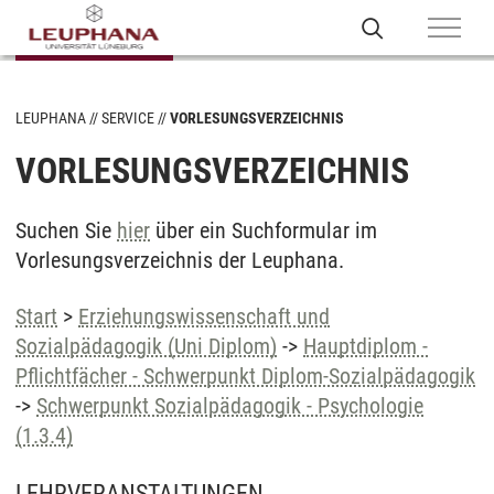
LEUPHANA
SERVICE
VORLESUNGSVERZEICHNIS
VORLESUNGSVERZEICHNIS
Suchen Sie
hier
über ein Suchformular im
Vorlesungsverzeichnis der Leuphana.
Start
>
Erziehungswissenschaft und
Sozialpädagogik (Uni Diplom)
->
Hauptdiplom -
Pflichtfächer - Schwerpunkt Diplom-Sozialpädagogik
->
Schwerpunkt Sozialpädagogik - Psychologie
(1.3.4)
LEHRVERANSTALTUNGEN