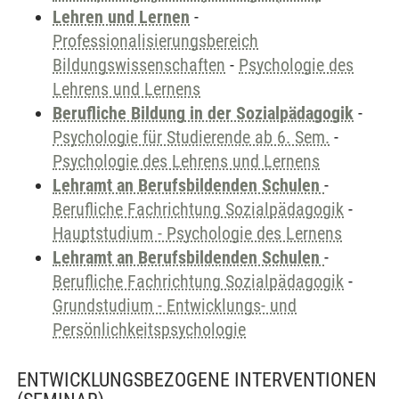
Lehren und Lernen
-
Professionalisierungsbereich
Bildungswissenschaften
-
Psychologie des
Lehrens und Lernens
Berufliche Bildung in der Sozialpädagogik
-
Psychologie für Studierende ab 6. Sem.
-
Psychologie des Lehrens und Lernens
Lehramt an Berufsbildenden Schulen
-
Berufliche Fachrichtung Sozialpädagogik
-
Hauptstudium - Psychologie des Lernens
Lehramt an Berufsbildenden Schulen
-
Berufliche Fachrichtung Sozialpädagogik
-
Grundstudium - Entwicklungs- und
Persönlichkeitspsychologie
ENTWICKLUNGSBEZOGENE INTERVENTIONEN