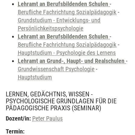
Lehramt an Berufsbildenden Schulen
-
Berufliche Fachrichtung Sozialpädagogik
-
Grundstudium - Entwicklungs- und
Persönlichkeitspsychologie
Lehramt an Berufsbildenden Schulen
-
Berufliche Fachrichtung Sozialpädagogik
-
Hauptstudium - Psychologie des Lernens
Lehramt an Grund-, Haupt- und Realschulen
-
Grundwissenschaft Psychologie
-
Hauptstudium
LERNEN, GEDÄCHTNIS, WISSEN -
PSYCHOLOGISCHE GRUNDLAGEN FÜR DIE
PÄDAGOGISCHE PRAXIS
(SEMINAR)
Dozent/in:
Peter Paulus
Termin: