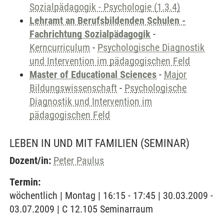
Sozialpädagogik - Psychologie (1.3.4)
Lehramt an Berufsbildenden Schulen -
Fachrichtung Sozialpädagogik
-
Kerncurriculum
-
Psychologische Diagnostik
und Intervention im pädagogischen Feld
Master of Educational Sciences
-
Major
Bildungswissenschaft
-
Psychologische
Diagnostik und Intervention im
pädagogischen Feld
LEBEN IN UND MIT FAMILIEN
(SEMINAR)
Dozent/in:
Peter Paulus
Termin:
wöchentlich | Montag | 16:15 - 17:45 | 30.03.2009 -
03.07.2009 | C 12.105 Seminarraum