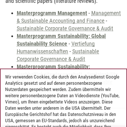
and scientific papers (literature reviews).
Masterprogramm Management
-
Management
& Sustainable Accounting and Finance
-
Sustainable Corporate Governance & Audit
Masterprogramm Sustainability: Global
Sustainability Science
-
Vertiefung
Humanwissenschaften
-
Sustainable
Corporate Governance & Audit
Masterprogramm Sustainability:
Nachhaltigkeitswissenschaft - Sustainability
Wir verwenden Cookies, die durch den Analysedienst Google
Science
-
Vertiefungsbereich
-
Sustainable
Analytics gesetzt und auf denen personenbezogene
Corporate Governance & Audit
Nutzerdaten gespeichert werden. Zudem übermitteln wir
weitere personenbezogene Daten an Videodienste (YouTube,
Vimeo), um Ihnen eingebettete Videos anzuzeigen. Diese
Daten werden unter anderem in die USA übermittelt. Der
Europäische Gerichtshof hat das Datenschutzniveau in den
Timo Leder
/
30.06.2024
USA, gemessen an EU-Standards, jedoch als unzureichend
eingeschätzt. Es besteht auch die Möglichkeit, dass Ihre