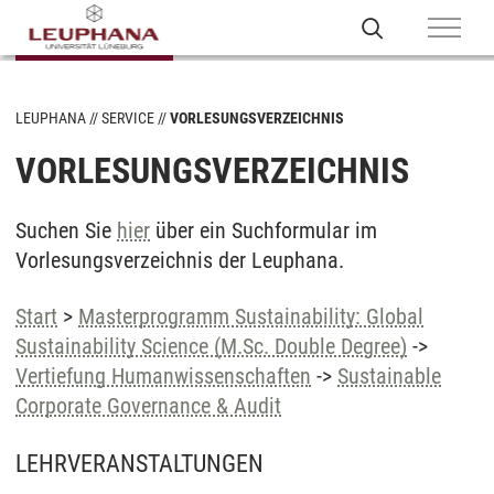
LEUPHANA
SERVICE
VORLESUNGSVERZEICHNIS
VORLESUNGSVERZEICHNIS
Suchen Sie
hier
über ein Suchformular im
Vorlesungsverzeichnis der Leuphana.
Start
>
Masterprogramm Sustainability: Global
Sustainability Science (M.Sc. Double Degree)
->
Vertiefung Humanwissenschaften
->
Sustainable
Corporate Governance & Audit
LEHRVERANSTALTUNGEN