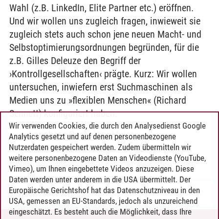
Wahl (z.B. LinkedIn, Elite Partner etc.) eröffnen.
Und wir wollen uns zugleich fragen, inwieweit sie
zugleich stets auch schon jene neuen Macht- und
Selbstoptimierungsordnungen begründen, für die
z.B. Gilles Deleuze den Begriff der
›Kontrollgesellschaften‹ prägte. Kurz: Wir wollen
untersuchen, inwiefern erst Suchmaschinen als
Medien uns zu »flexiblen Menschen« (Richard
Sennett) konfiguriert haben.
Wir verwenden Cookies, die durch den Analysedienst Google
Leuphana Bachelor
-
Major
Analytics gesetzt und auf denen personenbezogene
Kulturwissenschaften
-
Medientechnik
Nutzerdaten gespeichert werden. Zudem übermitteln wir
weitere personenbezogene Daten an Videodienste (YouTube,
Vimeo), um Ihnen eingebettete Videos anzuzeigen. Diese
Daten werden unter anderem in die USA übermittelt. Der
Europäische Gerichtshof hat das Datenschutzniveau in den
Timo Leder
/
30.06.2024
USA, gemessen an EU-Standards, jedoch als unzureichend
eingeschätzt. Es besteht auch die Möglichkeit, dass Ihre