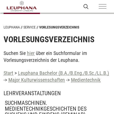
LEUPHANA
SERVICE
VORLESUNGSVERZEICHNIS
VORLESUNGSVERZEICHNIS
Suchen Sie
hier
über ein Suchformular im
Vorlesungsverzeichnis der Leuphana.
Start
>
Leuphana Bachelor (B.A./B.Eng./B.Sc./LL.B.)
->
Major Kulturwissenschaften
->
Medientechnik
LEHRVERANSTALTUNGEN
SUCHMASCHINEN.
MEDIENTECHNIKGESCHICHTEN DES