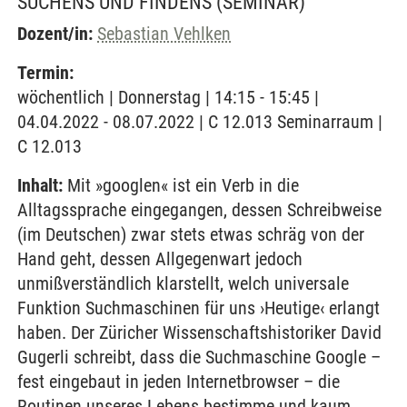
SUCHENS UND FINDENS
(SEMINAR)
Dozent/in:
Sebastian Vehlken
Termin:
wöchentlich | Donnerstag | 14:15 - 15:45 |
04.04.2022 - 08.07.2022 | C 12.013 Seminarraum |
C 12.013
Inhalt:
Mit »googlen« ist ein Verb in die
Alltagssprache eingegangen, dessen Schreibweise
(im Deutschen) zwar stets etwas schräg von der
Hand geht, dessen Allgegenwart jedoch
unmißverständlich klarstellt, welch universale
Funktion Suchmaschinen für uns ›Heutige‹ erlangt
haben. Der Züricher Wissenschaftshistoriker David
Gugerli schreibt, dass die Suchmaschine Google –
fest eingebaut in jeden Internetbrowser – die
Routinen unseres Lebens bestimme und kaum