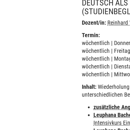
DEUTSCH ALS 
(STUDIENBEG
Dozent/in:
Reinhard
Termin:
wöchentlich | Donner
wöchentlich | Freita
wöchentlich | Montag
wöchentlich | Dienst
wöchentlich | Mittwo
Inhalt:
Wiederholung 
unterschiedlichen Be
zusätzliche An
Leuphana Bach
Intensivkurs Ei