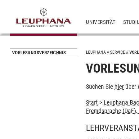
UNIVERSITÄT
STUDI
LEUPHANA
SERVICE
VORL
VORLESUNGSVERZEICHNIS
VORLESUN
Suchen Sie
hier
über 
Start
>
Leuphana Bach
Fremdsprache (DaF). 
LEHRVERANST