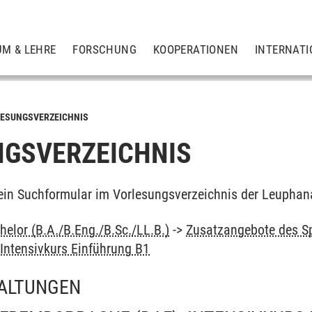
UM & LEHRE
FORSCHUNG
KOOPERATIONEN
INTERNATI
ESUNGSVERZEICHNIS
GSVERZEICHNIS
ein Suchformular im Vorlesungsverzeichnis der Leuphan
elor (B.A./B.Eng./B.Sc./LL.B.)
->
Zusatzangebote des S
Intensivkurs Einführung B1
ALTUNGEN