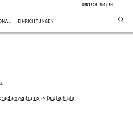
ONAL
EINRICHTUNGEN
a.
prachenzentrums
->
Deutsch als